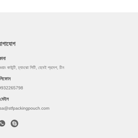
যোগাযোগ
কানা
গুয়াং কাউন্টি, চ্যাংঝো সিটি, হেবেই প্রদেশ, চীন
েলিফোন
9932265798
-মেইল
lsa@stfpackingpouch.com