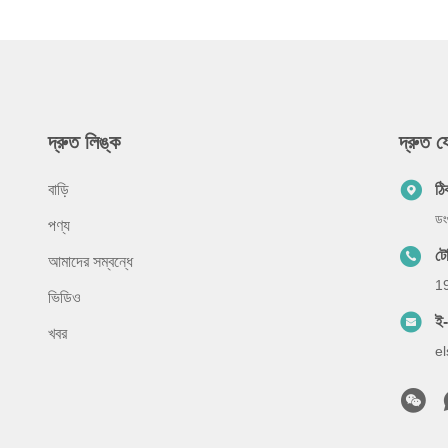
দ্রুত লিঙ্ক
দ্রুত 
বাড়ি
ঠি
ডং
পণ্য
ট
আমাদের সম্বন্ধে
1
ভিডিও
ই
খবর
e