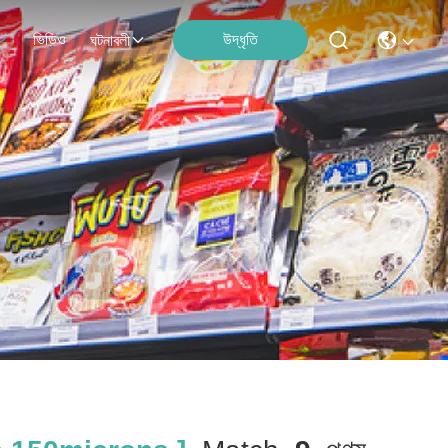
ভিডিও
উদ্ধৃতি
ঘটনাবলী