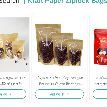
Search
[ Kraft Paper Ziplock Bag
নের স্ট্যান্ড আপ ক্রাফ্ট
পরিষ্কার সামনের পিছনের স্ট্যান্ড আপ পুনরায়
কাস্টমাইজড প
 150 মাইক্রন পরিষ্কার
সিলযোগ্য ক্রাফট পেপার জিপলক ব্যাগ
আপ ব্যাগস
আপ ব্যাগ ব্যাগ
খাদ্যের জন্য শুকনো বাদাম চা পাতা প্যাকেজিং
শুকনো খা
াম পান
সেরা দাম পান
সঞ্চয়স্থান