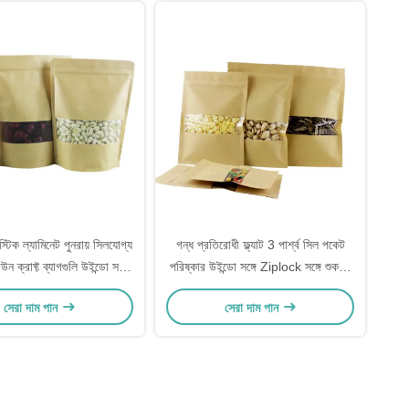
্টিক ল্যামিনেট পুনরায় সিলযোগ্য
গন্ধ প্রতিরোধী ফ্ল্যাট 3 পার্শ্ব সিল পকেট
উন ক্রাফ্ট ব্যাগগুলি উইন্ডো সহ
পরিষ্কার উইন্ডো সঙ্গে Ziplock সঙ্গে শুকনো
, কফি বিন, খাদ্য প্যাকেজিংয়ের
খাদ্য বাদাম জন্য
সেরা দাম পান
সেরা দাম পান
জন্য