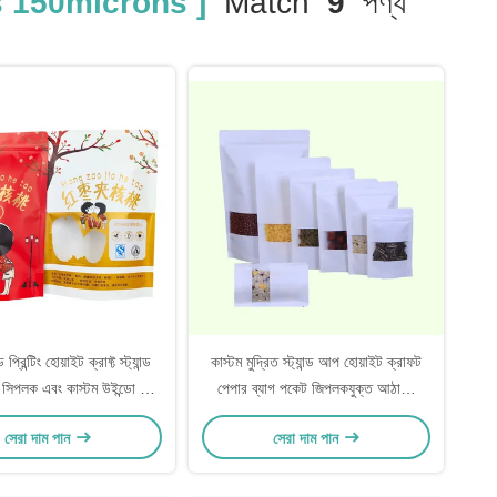
s 150microns ]
Match
9
পণ্য
্রিন্টিং হোয়াইট ক্রাফ্ট স্ট্যান্ড
কাস্টম মুদ্রিত স্ট্যান্ড আপ হোয়াইট ক্রাফট
 সিপলক এবং কাস্টম উইন্ডো সহ
পেপার ব্যাগ পকেট জিপলকযুক্ত আঠালো
বারের জন্য বাদাম প্যাকেজিং
উইন্ডো খাদ্য স্ন্যাকস ক্যান্ডি স্টোরেজ প্যাকের
সেরা দাম পান
সেরা দাম পান
জন্য