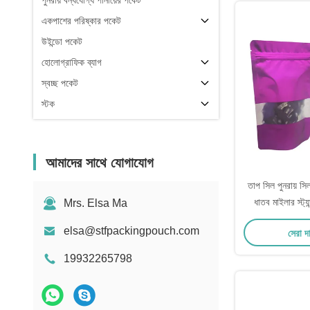
পুনরায় বন্ধযোগ্য পানীয়ের পকেট
একপাশের পরিষ্কার পকেট
উইন্ডো পকেট
হোলোগ্রাফিক ব্যাগ
স্বচ্ছ পকেট
স্টক
আমাদের সাথে যোগাযোগ
তাপ সিল পুনরায় সি
ধাতব মাইলার স্ট্
Mrs. Elsa Ma
পরিষ্কার সামনের উইন্
elsa@stfpackingpouch.com
সেরা দ
19932265798