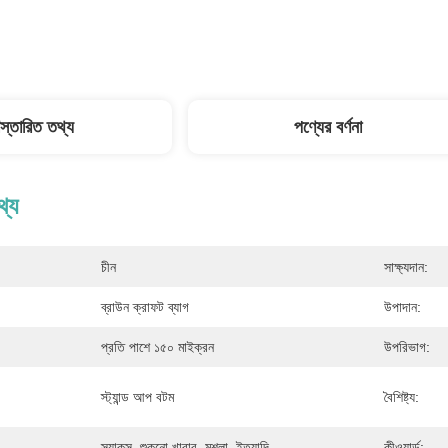
িস্তারিত তথ্য
পণ্যের বর্ণনা
থ্য
চীন
সাক্ষ্যদান:
ব্রাউন ক্রাফট ব্যাগ
উপাদান:
প্রতি পাশে ১৫০ মাইক্রন
উপরিভাগ:
স্ট্যান্ড আপ বটম
বৈশিষ্ট্য:
স্ন্যাকস, শুকনো খাবার, মশলা, ইত্যাদি
কীওয়ার্ড: