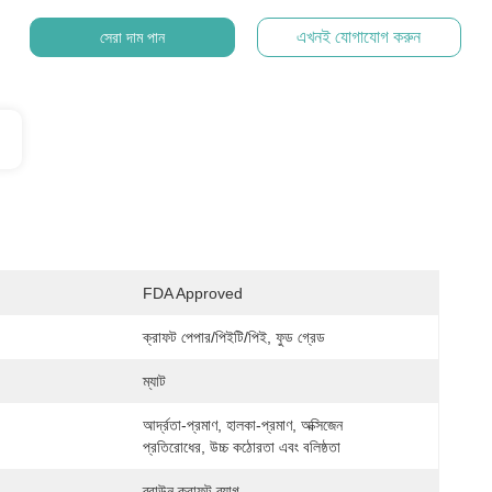
এখনই যোগাযোগ করুন
সেরা দাম পান
FDA Approved
ক্রাফট পেপার/পিইটি/পিই, ফুড গ্রেড
ম্যাট
আর্দ্রতা-প্রমাণ, হালকা-প্রমাণ, অক্সিজেন 
প্রতিরোধের, উচ্চ কঠোরতা এবং বলিষ্ঠতা
ব্রাউন ক্রাফট ব্যাগ