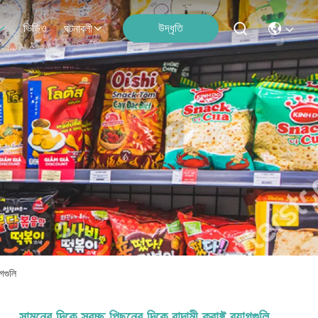
ভিডিও
উদ্ধৃতি
ঘটনাবলী
াগগুলি
সামনের দিকে স্বচ্ছ পিছনের দিকে বাদামী ক্রাফ্ট ব্যাগগুলি