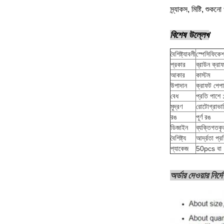
স্ন্যাকস, মিষ্টি, শুকনো
বিশেষ উল্লেখ
বৈশিষ্ট্যাবলী
স্পেসিফিকে
প্রকার
ব্রাউন ক্রাফ
আকার
কাস্টম
উপাদান
ক্রাফট পেপ
বেধ
প্রতি পাশে
মুদ্রণ
রোটোগ্রাভারি 
রঙ
পূর্ণ রঙ
ডিজাইন
ব্যক্তিগতকৃ
বৈশিষ্ট্য
আর্দ্রতা প্
প্যাকেজ
50pcs বা 
অর্ডার দেওয়ার নির্দ