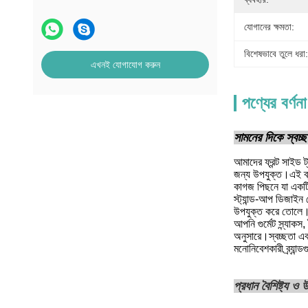
যোগানের ক্ষমতা:
বিশেষভাবে তুলে ধরা:
এখনই যোগাযোগ করুন
পণ্যের বর্ণনা
সামনের দিকে স্বচ্ছ 
আমাদের ফ্রন্ট সাইড ট্
জন্য উপযুক্ত।এই ব্য
কাগজ পিছনে যা একটি
স্ট্যান্ড-আপ ডিজাইন 
উপযুক্ত করে তোলে।জি
আপনি গুর্মেট স্ন্যাক
অনুসারে।স্বচ্ছতা এবং
মনোনিবেশকারী ব্র্যান
প্রধান বৈশিষ্ট্য ও