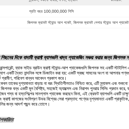
প্রতি বছর 100,000,000 পিসি
জিপলক ক্রাফট স্ট্যান্ড আপ পকেট
, 
জিপলক ক্রাফট পেপার স্ট্যান্ড আপ প্যাকেট
পিছনের দিকে বাদামী ক্রাফ্ট ব্যাগগুলি খাদ্য প্যাকেজিং সঞ্চয় করার জন্য জিপলক সহ 
রান্সপারেন্ট, ব্যাক সাইড ব্রাউন ক্রাফ্ট স্ট্যান্ড-আপ প্যাকেজগুলি জিপলক সহ একটি স্টাইলিশ 
াগ একটি দ্বৈত নান্দনিক সঙ্গে ডিজাইন করা হয়: একটি স্বচ্ছ সামনের অংশ যা আপনার পণ্যগ
 গ্রামীণ, পরিবেশ বান্ধব আবেদন প্রকাশ করে।
কেবল তাকের দৃশ্যমানতা বাড়ায় না বরং স্থিতিশীলতাও নিশ্চিত করে, এটি স্ন্যাকস এবং শুকনো
পলক বন্ধ একটি মূল বৈশিষ্ট্য, সহজেই অ্যাক্সেস এবং নিরাপদ পুনরায় সিলিং প্রদান করে, 
স, জৈব শস্য বা হস্তশিল্পের সানগ্লাস প্যাকেজ করছেন কিনা, এই ক্রেফট ব্যাগগুলি একটি চাক্
 ক্রাফ্ট কাগজের সংমিশ্রণ উভয় বিশ্বের সেরা প্রস্তাব: পণ্যের দৃশ্যমানতা একটি প্রাকৃতিক,
্ডগুলির জন্য আদর্শ পছন্দ করে তোলে।
 উপকারিতা