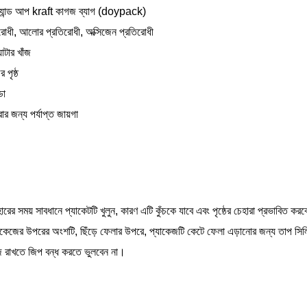
স্ট্যান্ড আপ kraft কাগজ ব্যাগ (doypack)
িরোধী, আলোর প্রতিরোধী, অক্সিজেন প্রতিরোধী
যাটার খাঁজ
 পৃষ্ঠ
ডো
ার জন্য পর্যাপ্ত জায়গা
হারের সময় সাবধানে প্যাকেটটি খুলুন, কারণ এটি কুঁচকে যাবে এবং পৃষ্ঠের চেহারা প্রভাবিত কর
্যাকেজের উপরের অংশটি, ছিঁড়ে ফেলার উপরে, প্যাকেজটি কেটে ফেলা এড়ানোর জন্য তাপ সি
 রাখতে জিপ বন্ধ করতে ভুলবেন না।