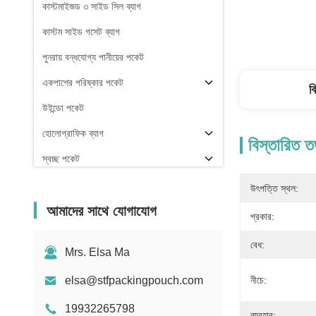
কাস্টমাইজড ৩ সাইড সিল ব্যাগ
কাস্টম সাইড গসেট ব্যাগ
পুনরায় বন্ধযোগ্য পানীয়ের পকেট
একপাশের পরিষ্কার পকেট
ব
উইন্ডো পকেট
হোলোগ্রাফিক ব্যাগ
বিস্তারিত ত
স্বচ্ছ পকেট
স্টক
উৎপত্তি স্থল:
আমাদের সাথে যোগাযোগ
প্রকার:
বেধ:
Mrs. Elsa Ma
elsa@stfpackingpouch.com
নীচে:
19932265798
ব্যবহার: