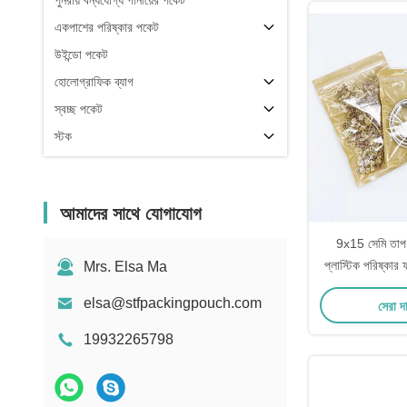
পুনরায় বন্ধযোগ্য পানীয়ের পকেট
একপাশের পরিষ্কার পকেট
উইন্ডো পকেট
হোলোগ্রাফিক ব্যাগ
স্বচ্ছ পকেট
স্টক
আমাদের সাথে যোগাযোগ
9x15 সেমি তাপ 
প্লাস্টিক পরিষ্কার ফ
Mrs. Elsa Ma
ফ্ল্যাট জিপার ব্যাগ সঙ
elsa@stfpackingpouch.com
সেরা দ
প্যাক
19932265798