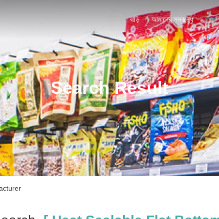
বাড়ি
আমাদের সম্বন্ধে
পণ্য
Search Result
acturer