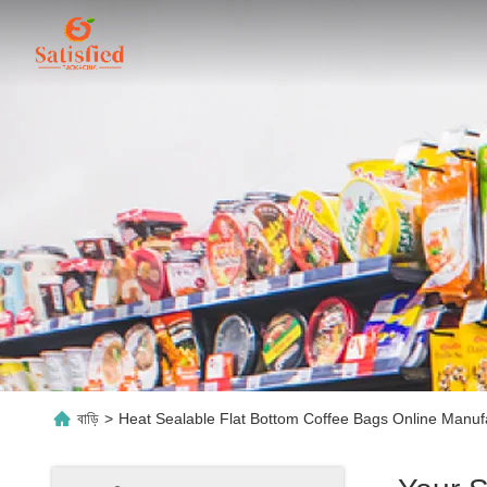
বাড়ি
>
Heat Sealable Flat Bottom Coffee Bags Online Manuf