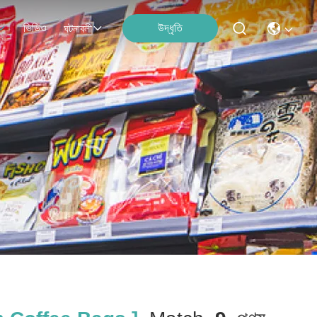
ভিডিও
উদ্ধৃতি
ঘটনাবলী