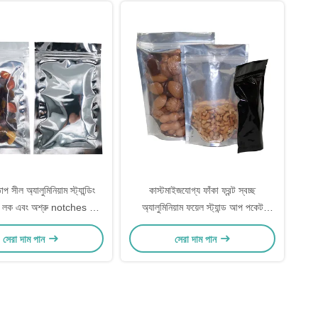
াপ সীল অ্যালুমিনিয়াম স্ট্যান্ডিং
কাস্টমাইজযোগ্য ফাঁকা ফ্রন্ট স্বচ্ছ
 লক এবং অশ্রু notches সঙ্গে
অ্যালুমিনিয়াম ফয়েল স্ট্যান্ড আপ পকেট
 সঞ্চয় জন্য মাইলার ফয়েল
জিপলক ব্যাগ খাদ্যের জন্য
সেরা দাম পান
সেরা দাম পান