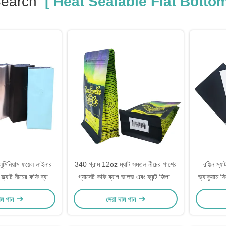
Search
[ Heat Sealable Flat Bottom
ুমিনিয়াম ফয়েল লাইনার
340 গ্রাম 12oz ম্যাট সমতল নীচের পাশের
রঙিন ম্যাট
ফ্ল্যাট নীচের কফি ব্যাগ
গ্যাসেট কফি ব্যাগ ভালভ এবং ফ্রন্ট জিপার
ভ্যাকুয়াম 
্যাক জন্য ভালভ সঙ্গে
সঙ্গে
ব্যাগ খাদ্য
াম পান
সেরা দাম পান