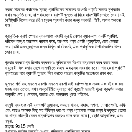
স্বচ্ছ সামনের প্যানেলঃ স্বচ্ছ প্লাস্টিকের সামনের অংশটি পণ্যটি সহজে দৃশ্যমান
করার অনুমতি দেয়, যা গ্রাহকদের ব্যাগটি খুলতে না দিয়ে সামগ্রীটি দেখতে দেয়।এই
বৈশিষ্ট্যটি বিশেষ করে রঙিন স্ন্যাক্স প্রদর্শন করার জন্য দরকারী, মিষ্টি, অথবা শুকনো
ফল।
প্রাকৃতিক ক্রাফ্ট পেপার ব্যাকআপঃ বাদামী ক্রাফ্ট পেপার ব্যাকআপ একটি গ্রামীণ,
পরিবেশ বান্ধব আবেদন প্রদান করে, আপনার পণ্য একটি প্রাকৃতিক, জৈব চেহারা
দেয়।এটি এমন ব্র্যান্ডের জন্য নিখুঁত যা টেকসই এবং প্রাকৃতিক উপাদানগুলির উপর
জোর দেয়.
পুনরায় বন্ধযোগ্য জিপার বন্ধকরণঃ সুবিধাজনক জিপার বন্ধকরণ বন্ধ করার সময়
বায়ুরোধী সিল বজায় রেখে সামগ্রীতে সহজ অ্যাক্সেস সরবরাহ করে। গ্রাহকরা প্রতিটি
ব্যবহারের পরে ব্যাগটি পুনরায় সিল করতে পারেন,পণ্যটির সতেজতা রক্ষা করা.
ঝুলন্ত গর্ত সহ সমতল নকশাঃ সমতল নকশা এই ব্যাগগুলিকে সঞ্চয় এবং স্ট্যাক করা
সহজ করে তোলে, যখন অন্তর্নির্মিত ঝুলন্ত গর্ত প্রচেষ্টা ছাড়াই খুচরা প্রদর্শন করার
অনুমতি দেয়। দোকান, বাজার,এবং অন্যান্য খুচরা পরিবেশ.
বহুমুখী ব্যবহারঃ এই ব্যাগগুলি স্ন্যাকস, শুকনো খাবার, বাদাম, মশলা, চা পাতাগুলি, কফি
এবং আরও অনেক কিছু সহ বিভিন্ন ধরণের পণ্য প্যাকেজ করার জন্য উপযুক্ত।তারা
অ-খাদ্য সামগ্রী যেমন হস্তশিল্পের জন্যও ভাল কাজ করে।, ছোট আনুষাঙ্গিক, এবং
নমুনা.
মাত্রাঃ 9x15 সেমি
উপাদানঃ ব্রাউন ক্রাফট পেপার, পরিষ্কার প্লাস্টিকের সামনে