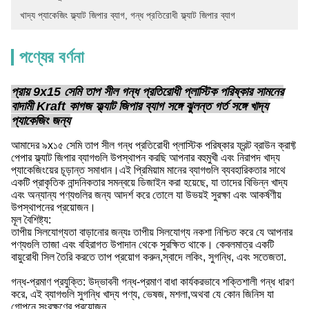
খাদ্য প্যাকেজিং ফ্ল্যাট জিপার ব্যাগ
, 
গন্ধ প্রতিরোধী ফ্ল্যাট জিপার ব্যাগ
পণ্যের বর্ণনা
প্রায় 9x15 সেমি তাপ সীল গন্ধ প্রতিরোধী প্লাস্টিক পরিষ্কার সামনের
বাদামী Kraft কাগজ ফ্ল্যাট জিপার ব্যাগ সঙ্গে ঝুলন্ত গর্ত সঙ্গে খাদ্য
প্যাকেজিং জন্য
আমাদের ৯x১৫ সেমি তাপ সীল গন্ধ প্রতিরোধী প্লাস্টিক পরিষ্কার ফ্রন্ট ব্রাউন ক্রাফ্ট
পেপার ফ্ল্যাট জিপার ব্যাগগুলি উপস্থাপন করছি আপনার বহুমুখী এবং নিরাপদ খাদ্য
প্যাকেজিংয়ের চূড়ান্ত সমাধান।এই প্রিমিয়াম মানের ব্যাগগুলি ব্যবহারিকতার সাথে
একটি প্রাকৃতিক নান্দনিকতার সমন্বয়ে ডিজাইন করা হয়েছে, যা তাদের বিভিন্ন খাদ্য
এবং অন্যান্য পণ্যগুলির জন্য আদর্শ করে তোলে যা উভয়ই সুরক্ষা এবং আকর্ষণীয়
উপস্থাপনের প্রয়োজন।
মূল বৈশিষ্ট্য:
তাপীয় সিলযোগ্যতা বাড়ানোর জন্যঃ তাপীয় সিলযোগ্য নকশা নিশ্চিত করে যে আপনার
পণ্যগুলি তাজা এবং বহিরাগত উপাদান থেকে সুরক্ষিত থাকে। কেবলমাত্র একটি
বায়ুরোধী সিল তৈরি করতে তাপ প্রয়োগ করুন,স্বাদে লকিং, সুগন্ধি, এবং সতেজতা.
গন্ধ-প্রমাণ প্রযুক্তি: উদ্ভাবনী গন্ধ-প্রমাণ বাধা কার্যকরভাবে শক্তিশালী গন্ধ ধারণ
করে, এই ব্যাগগুলি সুগন্ধি খাদ্য পণ্য, ভেষজ, মশলা,অথবা যে কোন জিনিস যা
গোপনে সংরক্ষণের প্রয়োজন.