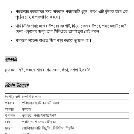
প্রথমবার ব্যবহারের সময় সাবধানে প্যাকেটটি খুলুন, কারণ এটি কুঁচকে যাবে এবং
পৃষ্ঠের চেহারা প্রভাবিত করবে।
থার্ম সিলিং প্যাকেজের উপরের অংশটি, ছিঁড়ে ফেলার উপরে, প্যাকেজটি কেটে
ফেলা এড়ানোর জন্য তাপ সিলিংয়ের তাপমাত্রা নোট করুন।
খাবারকে সতেজ রাখতে জিপ বন্ধ করতে ভুলবেন না।
ব্যবহার
স্ন্যাকস, মিষ্টি, শুকনো খাবার, গম ময়দা, গুঁড়া, মশলা ইত্যাদি
বিশেষ উল্লেখ
বৈশিষ্ট্যাবলী
স্পেসিফিকেশন
প্রকার
পরিষ্কার ফ্রন্ট ক্রাফট ব্যাগ
আকার
কাস্টম
উপাদান
ক্রাফট পেপার/পিইটি/পিই
বেধ
প্রতি পাশে ১৫০ মাইক্রন
মুদ্রণ
রোটোগ্রাভারি প্রিন্টিং, ডিজিটাল প্রিন্টিং