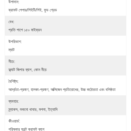
উপাদান:
ক্রাফট পেপার/পিইটি/পিই, ফুড গ্রেড
বেধ:
প্রতি পাশে ১৫০ মাইক্রন
উপরিভাগ:
ম্যাট
নীচে:
ফ্ল্যাট জিপার ব্যাগ, কোন নীচে
বৈশিষ্ট্য:
আর্দ্রতা-প্রমাণ, হালকা-প্রমাণ, অক্সিজেন প্রতিরোধের, উচ্চ কঠোরতা এবং বলিষ্ঠতা
ব্যবহার:
স্ন্যাকস, শুকনো খাবার, মশলা, ইত্যাদি
কীওয়ার্ড:
পরিষ্কার ফ্রন্ট ক্রাফট ব্যাগ