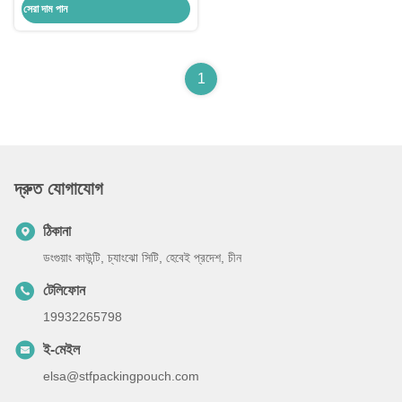
সেরা দাম পান
1
দ্রুত যোগাযোগ
ঠিকানা
ডংগুয়াং কাউন্টি, চ্যাংঝো সিটি, হেবেই প্রদেশ, চীন
টেলিফোন
19932265798
ই-মেইল
elsa@stfpackingpouch.com