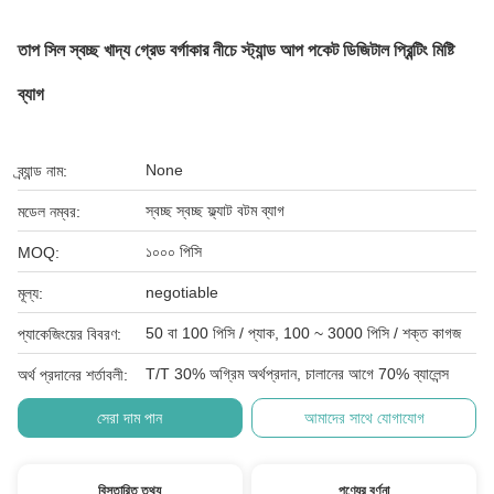
তাপ সিল স্বচ্ছ খাদ্য গ্রেড বর্গাকার নীচে স্ট্যান্ড আপ পকেট ডিজিটাল প্রিন্টিং মিষ্টি
ব্যাগ
None
ব্র্যান্ড নাম:
স্বচ্ছ স্বচ্ছ ফ্ল্যাট বটম ব্যাগ
মডেল নম্বর:
১০০০ পিসি
MOQ:
negotiable
মূল্য:
50 বা 100 পিসি / প্যাক, 100 ~ 3000 পিসি / শক্ত কাগজ
প্যাকেজিংয়ের বিবরণ:
T/T 30% অগ্রিম অর্থপ্রদান, চালানের আগে 70% ব্যালেন্স
অর্থ প্রদানের শর্তাবলী:
সেরা দাম পান
আমাদের সাথে যোগাযোগ
বিস্তারিত তথ্য
পণ্যের বর্ণনা