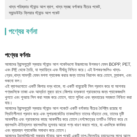
খাদ্য পরিষ্কার স্ট্যান্ড আপ ব্যাগ
, 
খাদ্য স্বচ্ছ বর্গাকার নীচের পকেট
, 
স্যান্ডউইচ ক্লিয়ার স্ট্যান্ড আপ পকেট
পণ্যের বর্ণনা
পণ্যের বর্ণনাঃ
আমাদের ট্রান্সলুসেন্ট স্কয়ার স্ট্যান্ড আপ পকেটগুলো উচ্চমানের উপকরণ যেমন BOPP, PET,
এবং PE থেকে তৈরি, যা স্থায়িত্ব এবং দীর্ঘায়ু নিশ্চিত করে। এই উপকরণগুলিও খাদ্য-
গ্রেড,খাদ্য সামগ্রী যেমন মশলা প্যাকেজ করার জন্য তাদের নিরাপদ করে তোলে, স্ন্যাকস, এবং
শুকনো ফল।
এই ব্যাগগুলোতে একটি জিপার বন্ধ থাকে, যা একটি বায়ুরোধী সিল প্রদান করে যা আপনার
পণ্যগুলিকে তাজা এবং আর্দ্রতা মুক্ত রাখে।জিপার বন্ধকতা গ্রাহকদের জন্য প্যাকেজগুলি
খুলতে এবং পুনরায় সিল করা সহজ করে তোলে, যাতে সুবিধা এবং ব্যবহারের সহজতা নিশ্চিত করা
যায়।
আমাদের ট্রান্সলুসেন্ট স্কয়ার স্ট্যান্ড আপ পকেটে একটি বর্গাকার নীচের বৈশিষ্ট্য রয়েছে যা
স্থিতিশীলতা প্রদান করে এবং সুপারমার্কেটের তাকগুলিতে তাদের দাঁড়াতে দেয়, তাদের দৃষ্টি
আকর্ষণীয় এবং গ্রাহকদের কাছে আকর্ষণীয় করে তোলে।বর্গক্ষেত্রের তলটিও নিশ্চিত করে যে
ব্যাগগুলি ঐতিহ্যগত ব্যাগগুলির তুলনায় আরো পণ্য ধারণ করতে পারে, যা এগুলিকে কার্যকর
এবং ব্যয়বহুল প্যাকেজিং সমাধান করে তোলে।
আমাদের ট্রান্সলিউসেন্ট স্কয়ার স্ট্যান্ড আপ পকেট একটি তাপ-সিলেটেড হ্যান্ডেলের সাথে আসে