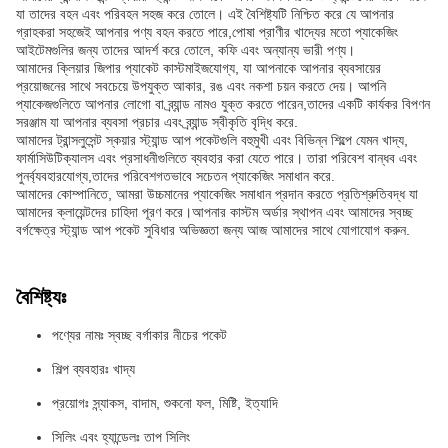
যা তাদের বহন এবং পরিবহন সহজ করে তোলে। এই বৈশিষ্ট্যটি নিশ্চিত করে যে আপনার
গ্রাহকরা সহজেই আপনার পণ্য বহন করতে পারে,পোষা প্রাণীর খাদ্যের মতো প্যাকেজিং
আইটেমগুলির জন্য তাদের আদর্শ করে তোলে, কফি এবং অন্যান্য ভারী পণ্য।
আমাদের ক্লিয়ার জিপার প্যাকেট কাস্টমাইজযোগ্য, যা আপনাকে আপনার ব্যবসায়ের
প্রয়োজনের সাথে সবচেয়ে উপযুক্ত আকার, রঙ এবং নকশা চয়ন করতে দেয়। আপনি
প্যাকেজগুলিতে আপনার লোগো বা ব্র্যান্ড নামও যুক্ত করতে পারেন,তাদের একটি কার্যকর বিপণন
সরঞ্জাম যা আপনার ব্যবসা প্রচার এবং ব্র্যান্ড স্বীকৃতি বৃদ্ধি করে.
আমাদের ট্রান্সলুসেন্ট স্কয়ার স্ট্যান্ড আপ পকেটগুলি বহুমুখী এবং বিভিন্ন শিল্পে যেমন খাদ্য,
ফার্মাসিউটিক্যালস এবং প্রসাধনীগুলিতে ব্যবহার করা যেতে পারে। তারা পরিবেশ বান্ধব এবং
পুনর্ব্যবহারযোগ্য,তাদের পরিবেশগতভাবে সচেতন প্যাকেজিং সমাধান করে.
আমাদের কোম্পানিতে, আমরা উচ্চমানের প্যাকেজিং সমাধান প্রদান করতে প্রতিশ্রুতিবদ্ধ যা
আমাদের ক্লায়েন্টদের চাহিদা পূরণ করে।আপনার কাস্টম অর্ডার স্থাপন এবং আমাদের স্বচ্ছ
বর্গক্ষেত্র স্ট্যান্ড আপ পকেট সুবিধার অভিজ্ঞতা জন্য আজ আমাদের সাথে যোগাযোগ করুন.
বৈশিষ্ট্যঃ
পণ্যের নামঃ স্বচ্ছ বর্গাকার নীচের পকেট
শিল্প ব্যবহারঃ খাদ্য
প্রয়োগঃ স্ন্যাকস, বাদাম, শুকনো ফল, মিষ্টি, ইত্যাদি
সিলিং এবং হ্যান্ডেলঃ তাপ সিলিং