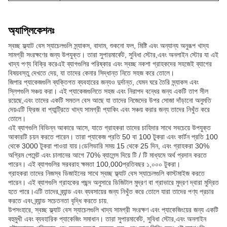
অ্যাপ্লিকেশনঃ
স্বচ্ছ ফ্ল্যাট বেস স্যাচেলগুলি স্ন্যাকস, বাদাম, শুকনো ফল, মিষ্টি এবং অন্যান্য অনুরূপ খাদ্য
সামগ্রী সংরক্ষণের জন্য উপযুক্ত। তারা সুপারমার্কেট, সুবিধা স্টোর,এবং অনলাইন স্টোর যা এই
খাদ্য পণ্য বিক্রি করেএই ব্যাগগুলির পরিষ্কার এবং স্বচ্ছ নকশা গ্রাহকদের সহজেই ব্যাগের
বিষয়বস্তু দেখতে দেয়, যা তাদের কেনার সিদ্ধান্ত নিতে সহজ করে তোলে।
জিপার প্যাকেজগুলি ব্যক্তিগত ব্যবহারের জন্যও দুর্দান্ত, যেমন ঘরে তৈরি স্ন্যাকস এবং
স্লিপগুলি সঞ্চয় করা। এই প্যাকেজগুলিতে সহজ এবং নিরাপদ বন্ধের জন্য একটি তাপ সীল
রয়েছে,এবং তাদের একটি সমতল বেস আছে যা তাদের নিজেদের উপর সোজা দাঁড়ানো অনুমতি
দেয়এটি ফ্রিজ বা প্যান্ট্রিতে খাদ্য সামগ্রী প্যাকিং এবং সঞ্চয় করার জন্য তাদের নিখুঁত করে
তোলে।
এই ব্যাগগুলি বিভিন্ন আকারে আসে, যাতে গ্রাহকরা তাদের চাহিদার সাথে সবচেয়ে উপযুক্ত
আকারটি চয়ন করতে পারেন। তারা প্যাকেজ প্রতি 50 বা 100 টুকরা এবং কার্টন প্রতি 100
থেকে 3000 টুকরা পাওয়া যায়।ডেলিভারি সময় 15 থেকে 25 দিন, এবং গ্রাহকরা 30%
অগ্রিম পেমেন্ট এবং চালানের আগে 70% ব্যালেন্স দিয়ে টি / টি মাধ্যমে অর্থ প্রদান করতে
পারেন। এই ব্যাগগুলির সরবরাহ ক্ষমতা 100,000প্রতিবছর ১,০০০ টুকরা।
গ্রাহকরা তাদের নিজস্ব ডিজাইনের সাথে স্বচ্ছ ফ্ল্যাট বেস স্যাচেলগুলি কাস্টমাইজ করতে
পারেন। এই ব্যাগগুলি গ্রাহকের পছন্দ অনুসারে ডিজিটাল মুদ্রণ বা গ্রাভারে মুদ্রণ দ্বারা মুদ্রিত
হতে পারে।এটি তাদের ব্র্যান্ড এবং ব্যবসায়ের জন্য নিখুঁত করে তোলে যারা তাদের পণ্য প্রচার
করতে এবং ব্র্যান্ড সচেতনতা বৃদ্ধি করতে চায়.
উপসংহারে, স্বচ্ছ ফ্ল্যাট বেস স্যাচেলগুলি খাদ্য সামগ্রী সংরক্ষণ এবং প্যাকেজিংয়ের জন্য একটি
বহুমুখী এবং ব্যবহারিক প্যাকেজিং সমাধান। তারা সুপারমার্কেট, সুবিধা স্টোর,এবং অনলাইন