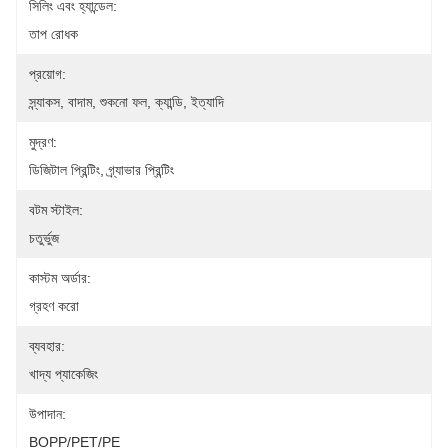
সিলিং এবং হ্যান্ডেল:
তাপ রোধক
প্রয়োগ:
স্ন্যাকস, বাদাম, শুকনো ফল, ক্যান্ডি, ইত্যাদি
মুদ্রণ:
ডিজিটাল প্রিন্টিং, গ্র্যাভার প্রিন্টিং
বটম স্টাইল:
চতুর্ভুজ
কাস্টম অর্ডার:
গ্রহণ করো
ব্যবহার:
খাদ্য প্যাকেজিং
উপাদান:
BOPP/PET/PE