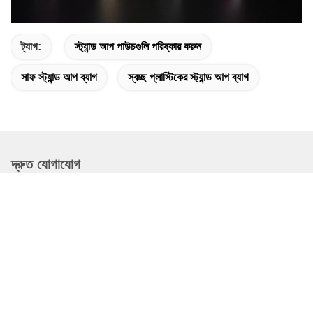
ট্যাগ:
স্ট্যান্ড আপ পাউচগুলি পরিষ্কার করুন
সাফ স্ট্যান্ড আপ ব্যাগ
স্বচ্ছ প্লাস্টিকের স্ট্যান্ড আপ ব্যাগ
দ্রুত যোগাযোগ
ঠিকানা
ডংগুয়াং কাউন্টি, চ্যাংঝো সিটি, হেবেই প্রদেশ, চীন
টেলিফোন
19932265798
ই-মেইল
elsa@stfpackingpouch.com