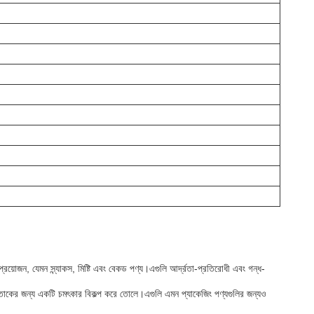
 প্রয়োজন, যেমন স্ন্যাকস, মিষ্টি এবং বেকড পণ্য।এগুলি আর্দ্রতা-প্রতিরোধী এবং গন্ধ-
টোর তাকের জন্য একটি চমৎকার বিকল্প করে তোলে।এগুলি এমন প্যাকেজিং পণ্যগুলির জন্যও