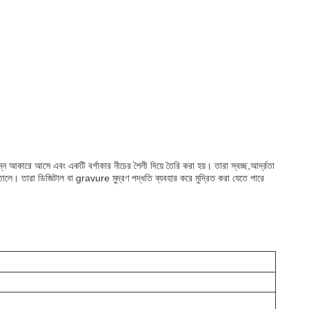
িভিন্ন আকারে আসে এবং একটি বর্গাকার নীচের শৈলী দিয়ে তৈরি করা হয়। তারা স্বচ্ছ,আর্দ্রতা
ে তোলে। তারা ডিজিটাল বা gravure মুদ্রণ পদ্ধতি ব্যবহার করে মুদ্রিত করা যেতে পারে