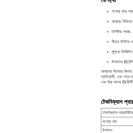
বৈশিষ্ট্যঃ
পণ্যের নামঃ স্ব
আকারঃ বিভিন্ন 
বৈশিষ্ট্যঃ স্বচ্
নীচের স্টাইলঃ বর্
মুদ্রণঃ ডিজিটাল 
উপাদানঃ BO
আমাদের ক্লিয়ার জিপার ব
প্রতিরোধী, এবং গন্ধ-প্
এবং উচ্চ মানের BOPP
টেকনিক্যাল প্যার
টেকনিক্যাল প্যারামিটা
পণ্যের নাম
উপাদান