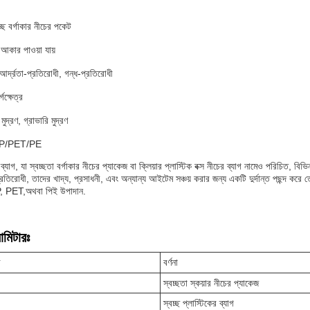
চ্ছ বর্গাকার নীচের পকেট
আকার পাওয়া যায়
ছ, আর্দ্রতা-প্রতিরোধী, গন্ধ-প্রতিরোধী
গক্ষেত্র
মুদ্রণ, গ্রাভারি মুদ্রণ
PP/PET/PE
্যাগ, যা স্বচ্ছতা বর্গাকার নীচের প্যাকেজ বা ক্লিয়ার প্লাস্টিক বক্স নীচের ব্যাগ নামেও পরিচিত, ব
রতিরোধী, তাদের খাদ্য, প্রসাধনী, এবং অন্যান্য আইটেম সঞ্চয় করার জন্য একটি দুর্দান্ত পছন্দ কর
, PET,অথবা পিই উপাদান.
ামিটারঃ
র
বর্ণনা
স্বচ্ছতা স্কয়ার নীচের প্যাকেজ
স্বচ্ছ প্লাস্টিকের ব্যাগ