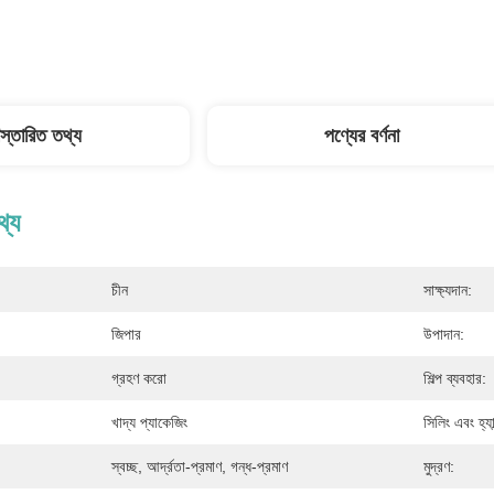
িস্তারিত তথ্য
পণ্যের বর্ণনা
থ্য
চীন
সাক্ষ্যদান:
জিপার
উপাদান:
গ্রহণ করো
শিল্প ব্যবহার:
খাদ্য প্যাকেজিং
সিলিং এবং হ্যা
স্বচ্ছ, আর্দ্রতা-প্রমাণ, গন্ধ-প্রমাণ
মুদ্রণ: