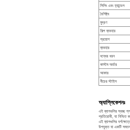
সিলিং এবং হ্যান্ডেল
বৈশিষ্ট্য
মুদ্রণ
শিল্প ব্যবহার
প্রয়োগ
ব্যবহার
বন্ধের ধরন
কাস্টম অর্ডার
আকার
নীচের স্টাইল
অ্যাপ্লিকেশনঃ
এই ব্যাগগুলির স্বচ্ছ প্
প্রতিরোধী, যা নিশ্চিত 
এই ব্যাগগুলির বর্গক্ষে
উপযুক্ত যা একটি সমতল 