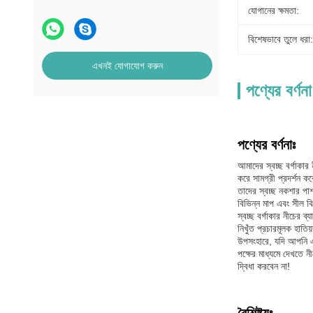
যোগানের ক্ষমতা:
বিশেষভাবে তুলে ধরা:
এখনই যোগাযোগ করুন
পণ্যের বর্ণনা
পণ্যের বর্ণনাঃ
আমাদের স্বচ্ছ বর্গাকার
করে সামগ্রী প্রদর্শন ক
তাদের স্বচ্ছ নকশার পা
বিভিন্ন মাপ এবং সীল ব
স্বচ্ছ বর্গাকার নীচের 
নিখুঁত প্রচারমূলক হাতি
উপসংহারে, যদি আপনি একট
পক্ষের মাধ্যমে দেখতে 
দ্বিধা করবেন না!