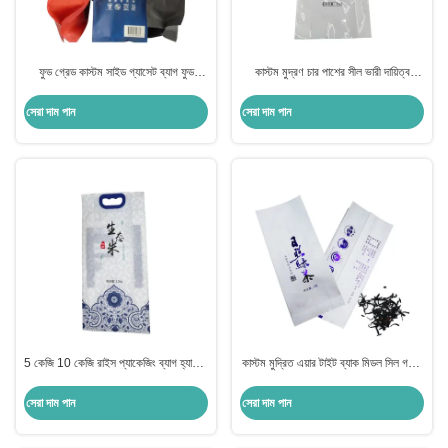
ফুড গ্রেড কাস্টম সাইড গ্যাসেট ব্যাগ ফুড
কাস্টম মুদ্রণ চার পাশের সীল ভারী দায়িত্ব
প্যাকেজিং এর জন্য
প্লাস্টিক নাইলন ল্যামিনেট চাল প্যাকেজিং ব্যাগ
জন্য চাল নুডলস ময়দা পাউডার খাদ্য
সেরা দাম পান
সেরা দাম পান
5 কেজি 10 কেজি রাইস প্যাকেজিং ব্যাগ হ্যান্ডেল
কাস্টম মুদ্রিত এয়ার টাইট ব্যাক মিডল সিল গসেট
সহ নমনীয় প্লাস্টিকের স্তরিত নাইলন
ব্যাগ প্যাকেজিং লস লিফ চা প্যাকেজিংয়ের জন্য
অশ্রু খাঁজ সহ
সেরা দাম পান
সেরা দাম পান