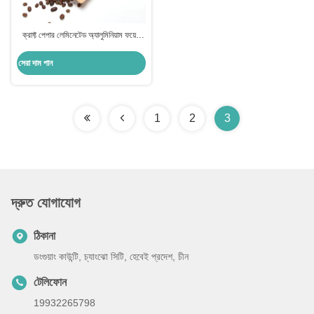
ক্রাফ্ট পেপার লেমিনেটেড অ্যালুমিনিয়াম ফয়েল
স্ট্যান্ড আপ কফি পকেট
সেরা দাম পান
1
2
3
দ্রুত যোগাযোগ
ঠিকানা
ডংগুয়াং কাউন্টি, চ্যাংঝো সিটি, হেবেই প্রদেশ, চীন
টেলিফোন
19932265798