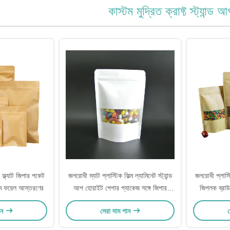
কাস্টম মুদ্রিত ক্রাফ্ট স্ট্যান্ড
র ফ্ল্যাট জিপার পকেট
জলরোধী ম্যাট প্লাস্টিক ফিল্ম ল্যামিনেট স্ট্যান্ড
জলরোধী প্লাস্ট
়াম ফয়েল আস্তরণের
আপ হোয়াইট পেপার প্যাকেজ সঙ্গে জিপার
জিপলক ব্রাউন
উইন্ডো জন্য স্ন্যাকস, মিষ্টি, খাদ্য প্যাকেজিং
স্টোরেজ চা, কফি
ান
সেরা দাম পান
স