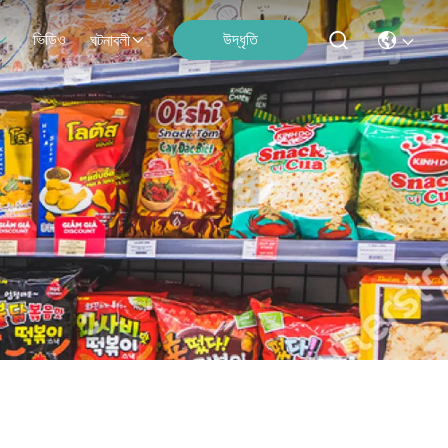
ভিডিও
উদ্ধৃতি
ঘটনাবলী