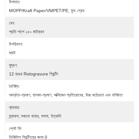
উপাদান:
MOPP/Kraft Paper/VMPET/PE, ফুড গ্রেড
বেধ:
প্রতি পাশে ১৫০ মাইক্রন
উপরিভাগ:
ম্যাট
মুদ্রণ:
12 রঙের Rotogravure প্রিন্টিং
বৈশিষ্ট্য:
আর্দ্রতা-প্রমাণ, হালকা-প্রমাণ, অক্সিজেন প্রতিরোধের, উচ্চ কঠোরতা এবং বলিষ্ঠতা
ব্যবহার:
স্ন্যাকস, শুকনো খাবার, মশলা, ইত্যাদি
প্লেট ফি:
ডিজিটাল প্রিন্টিংয়ের জন্য 0