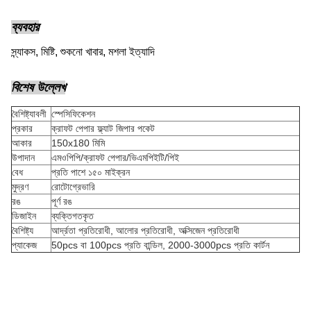
ব্যবহার
স্ন্যাকস, মিষ্টি, শুকনো খাবার, মশলা ইত্যাদি
বিশেষ উল্লেখ
বৈশিষ্ট্যাবলী
স্পেসিফিকেশন
প্রকার
ক্রাফট পেপার ফ্ল্যাট জিপার পকেট
আকার
150x180 মিমি
উপাদান
এমওপিপি/ক্রাফট পেপার/ভিএমপিইটি/পিই
বেধ
প্রতি পাশে ১৫০ মাইক্রন
মুদ্রণ
রোটোগ্রেভারি
রঙ
পূর্ণ রঙ
ডিজাইন
ব্যক্তিগতকৃত
বৈশিষ্ট্য
আর্দ্রতা প্রতিরোধী, আলোর প্রতিরোধী, অক্সিজেন প্রতিরোধী
প্যাকেজ
50pcs বা 100pcs প্রতি বান্ডিল, 2000-3000pcs প্রতি কার্টন