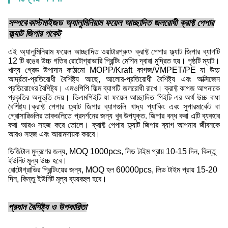
সম্পর্কে
কাস্টমাইজড অ্যালুমিনিয়াম ফয়েল আচ্ছাদিত জলরোধী ক্রাফ্ট পেপার
ফ্ল্যাট জিপার পকেট
এই অ্যালুমিনিয়াম ফয়েল আচ্ছাদিত ওয়াটারপ্রুফ ক্রাফ্ট পেপার ফ্ল্যাট জিপার ব্যাগটি
12 টি রঙের উচ্চ গতির রোটোগ্রাভারি প্রিন্টিং মেশিন দ্বারা মুদ্রিত হয়। পৃষ্ঠটি ম্যাট।
খাদ্য গ্রেড উপাদান কাঠামো MOPP/Kraft কাগজ/VMPET/PE যা উচ্চ
আর্দ্রতা-প্রতিরোধী বৈশিষ্ট্য আছে, আলোর-প্রতিরোধী বৈশিষ্ট্য এবং অক্সিজেন
প্রতিরোধের বৈশিষ্ট্য। এমওপিপি ফিল্ম ব্যাগটি জলরোধী রাখে। ক্রাফ্ট কাগজ আপনাকে
প্রকৃতির অনুভূতি দেয়। ভিএমপিইটি যা ফয়েল আচ্ছাদিত পিইটি এর অর্থ উচ্চ বাধা
বৈশিষ্ট্য।ক্রাফ্ট পেপার ফ্ল্যাট জিপার ব্যাগগুলি খাদ্য প্যাকিং এবং সুপারমার্কেট বা
গ্রোসারিগুলির তাকগুলিতে প্রদর্শনের জন্য খুব উপযুক্ত. জিপার বন্ধ করা এটি ব্যবহার
করা আরও সহজ করে তোলে। ক্রাফ্ট পেপার ফ্ল্যাট জিপার ব্যাগ আপনার জীবনকে
আরও সহজ এবং আরামদায়ক করবে।
ডিজিটাল মুদ্রণের জন্য, MOQ 1000pcs, লিড টাইম প্রায় 10-15 দিন, কিন্তু
ইউনিট মূল্য উচ্চ হবে।
রোটোগ্রাভির প্রিন্টিংয়ের জন্য, MOQ হল 60000pcs, লিড টাইম প্রায় 15-20
দিন, কিন্তু ইউনিট মূল্য ব্যয়বহুল হবে।
প্রধান বৈশিষ্ট্য ও উপকারিতা