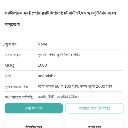
ওয়াটারপ্রুফ ক্রাফ্ট পেপার ফ্ল্যাট জিপার পকেট কাস্টমাইজড অ্যালুমিনিয়াম ফয়েল
আস্তরণের
None
ব্র্যান্ড নাম:
ক্রাফট পেপার ফ্ল্যাট জিপার পাউচ
মডেল নম্বর:
1000
MOQ:
negotiable
মূল্য:
প্রতি প্যাকে 50 বা 100 পিসি, কার্টন প্রতি 2000 পিসি
প্যাকেজিংয়ের বিবরণ:
এল/সি, টি/টি, ওয়েস্টার্ন ইউনিয়ন
অর্থ প্রদানের শর্তাবলী:
সেরা দাম পান
আমাদের সাথে যোগাযোগ
বিস্তারিত তথ্য
পণ্যের বর্ণনা