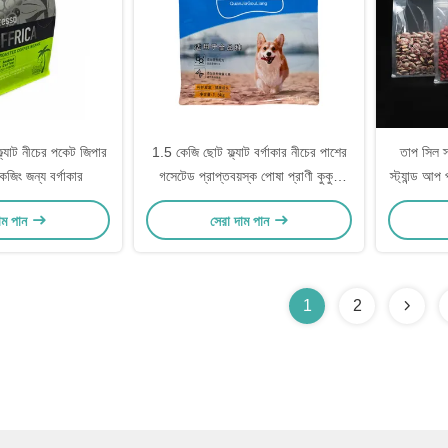
ফ্ল্যাট নীচের পকেট জিপার
1.5 কেজি ছোট ফ্ল্যাট বর্গাকার নীচের পাশের
তাপ সিল স্
াকেজিং জন্য বর্গাকার
গসেটেড প্রাপ্তবয়স্ক পোষা প্রাণী কুকুর
স্ট্যান্ড আপ 
শুকনো খাদ্য প্যাকেজিং ব্যাগ পুনরায় বন্ধযোগ্য
াম পান
সেরা দাম পান
জিপার সহ
1
2