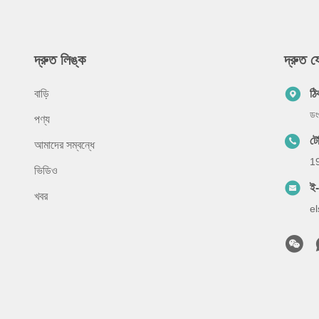
দ্রুত লিঙ্ক
দ্রুত 
বাড়ি
ঠি
ডং
পণ্য
ট
আমাদের সম্বন্ধে
1
ভিডিও
ই
খবর
e