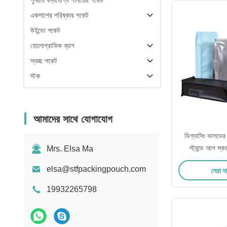
পুনরায় বন্ধযোগ্য পানীয়ের পকেট
একপাশের পরিষ্কার পকেট
উইন্ডো পকেট
হোলোগ্রাফিক ব্যাগ
স্বচ্ছ পকেট
স্টক
আমাদের সাথে যোগাযোগ
ডিগ্যাসিং ভালভের 
স্ট্যান্ড আপ স্ক
Mrs. Elsa Ma
elsa@stfpackingpouch.com
সেরা দ
19932265798