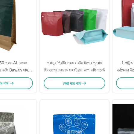
250 গ্রাম AL ফয়েল
গ্রাভুর প্রিন্টিং স্কয়ার বটম জিপার পুনরায়
1 পাউন্ড 
ীচের কফি Bawith সামনের
সিলযোগ্য ভ্যালভ সহ স্ট্যান্ড আপ কফি পকেট
বর্গক্ষেত্র 
ন জন্য 1 উপায় ভালভ
াম পান
সেরা দাম পান
 পাউডার