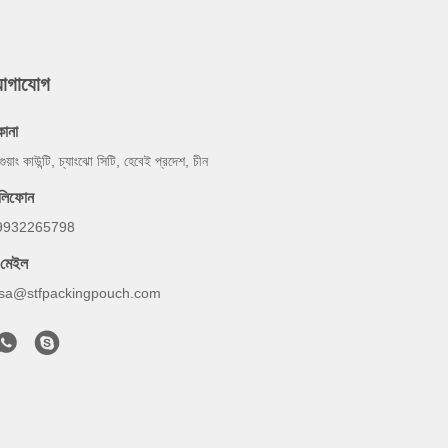
যোগাযোগ
কানা
গুয়াং কাউন্টি, চ্যাংঝো সিটি, হেবেই প্রদেশ, চীন
েলিফোন
9932265798
-মেইল
lsa@stfpackingpouch.com