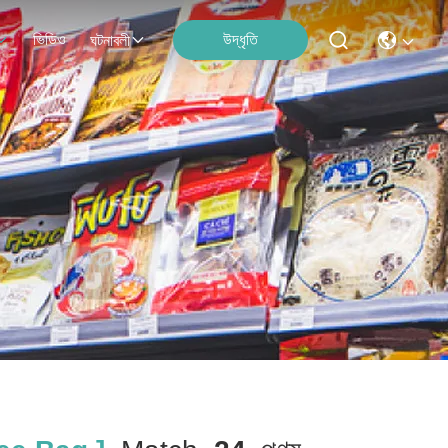
ভিডিও
উদ্ধৃতি
ঘটনাবলী