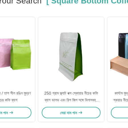
Your Search
[ Square Bottom Coff
 / তাপ সীল রঙিন মুদ্রণ
250 গ্রাম ফ্ল্যাট বক্স স্কোয়ার নীচের কফি
কাস্টম মু
ীচের কফি ব্যাগ
ব্যাগ ভালভ এবং রিপ জিপ সঙ্গে বিলাসবহুল
স্কয়ার নী
ম্যাট হোয়াইট অ্যালুমিনিয়াম ফয়েল লেপা
কফি প
াম পান
সেরা দাম পান