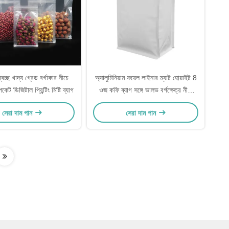
বচ্ছ খাদ্য গ্রেড বর্গাকার নীচে
অ্যালুমিনিয়াম ফয়েল লাইনার ম্যাট হোয়াইট 8
পকেট ডিজিটাল প্রিন্টিং মিষ্টি ব্যাগ
ওজ কফি ব্যাগ সঙ্গে ভালভ বর্গক্ষেত্র নীচে
জিপার টান টেপ
সেরা দাম পান
সেরা দাম পান