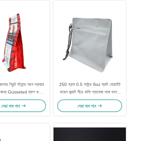
ালার প্রিন্ট স্ট্যান্ড আপ স্কয়ার
250 গ্রাম 0.5 পাউন্ড 8oz ম্যাট হোয়াইট
্য জন্য Gusseted ব্যাগ কফি
ফয়েল ফ্ল্যাট নীচে কফি প্যাকেজ সঙ্গে ভালভ
ুটি চা পাতা আগাছা ফুল
সাইড জিপার এবং স্ট্রিং
সেরা দাম পান
সেরা দাম পান