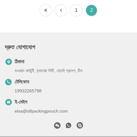
1
2
দ্রুত যোগাযোগ
ঠিকানা
ডংগুয়াং কাউন্টি, চ্যাংঝো সিটি, হেবেই প্রদেশ, চীন
টেলিফোন
19932265798
ই-মেইল
elsa@stfpackingpouch.com