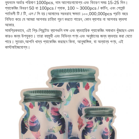
ন্যূনতম অর্ডার পরিমাণ 1000pcs, দাম আলোচনাযোগ্য এবং বিতরণ সময় 15-25 দিন।
প্যাকেজিং বিবরণ 50 বা 100pcs / প্যাক, 100 ~ 3000pcs / কার্টন, এবং পেমেন্ট
শর্তাবলী টি / টি, এল / সি হয়।আমাদের সরবরাহ ক্ষমতা ১০০,000,000pcs প্রতি বছর
নিশ্চিত করে যে আমরা আপনার চাহিদা পূরণ করতে পারেন, কোন ব্যাপার না আপনার ব্যবসা
আকার.
সামগ্রিকভাবে, এই প্রি-প্রিন্টেড ব্যাগগুলি দক্ষ এবং ব্যবহারিক প্যাকেজিং সমাধান খুঁজছেন এমন
কারও জন্য উপযুক্ত। তারা বহুমুখী এবং বিভিন্ন পণ্য এবং অনুষ্ঠানের জন্য ব্যবহার করা যেতে
পারে। সুতরাং,আপনি খাদ্য প্যাকেজিং করছেন কিনা, আনুষাঙ্গিক, বা অন্যান্য পণ্য, এই
কাস্টমাইজযোগ্য।