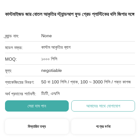
কাস্টমাইজড জার বোতল আকৃতির স্ট্যান্ডআপ ফুড গ্রেড প্লাস্টিকের থলি জিপার সঙ্গে
None
ব্র্যান্ড নাম:
কাস্টম আকৃতির ব্যাগ
মডেল নম্বর:
১০০০ পিসি
MOQ:
negotiable
মূল্য:
50 বা 100 পিসি / প্যাক, 100 ~ 3000 পিসি / শক্ত কাগজ
প্যাকেজিংয়ের বিবরণ:
টি/টি, এল/সি
অর্থ প্রদানের শর্তাবলী:
সেরা দাম পান
আমাদের সাথে যোগাযোগ
বিস্তারিত তথ্য
পণ্যের বর্ণনা