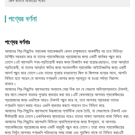
জিপ কাস্টম আকারের পকেট
পণ্যের বর্ণনা
পণ্যের বর্ণনাঃ
আমাদের প্রি-প্রিন্টেড প্যাকেজ প্যাকেজগুলি কেবল চাক্ষুষভাবে আকর্ষণীয় নয় তবে বিভিন্ন
বৈশিষ্ট্য সরবরাহ করে যা তাদের প্যাকেজিংয়ের প্রয়োজনের জন্য একটি কার্যকর পছন্দ করে
তোলে।এই ব্যাগগুলি গন্ধ-প্রতিরোধী করার জন্য ডিজাইন করা হয়েছেএছাড়াও, তারা আর্দ্রতা
প্রতিরোধী, যা তাদের আর্দ্রতা ক্ষতির জন্য সংবেদনশীল প্যাকেজিং আইটেমগুলির জন্য একটি
আদর্শ পছন্দ করে তোলে।এবং তাদের পুনরায় বন্ধযোগ্য জিপ বা জিপলক বন্ধের সাথে, আপনি
নিশ্চিত হতে পারেন যে আপনার পণ্যগুলি খোলার জন্য প্রস্তুত না হওয়া পর্যন্ত নিরাপদ
থাকবে।
আমাদের প্রি-প্রিন্টেড ব্যাগগুলোর অন্যতম সেরা দিক হল যে সেগুলো অবিশ্বাস্যভাবে টেকসই,
যার মানে সেগুলো বারবার পুনরায় ব্যবহার করা যায়।এটি কেবলমাত্র আপনার প্যাকেজিংয়ের
প্রয়োজনের জন্য এগুলিকে আরও টেকসই পছন্দ করে না, তবে আপনার গ্রাহকরা তাদের
পণ্যগুলি গ্রহণ করার পরেও এগুলি ব্যবহার করতে পারবেন তাও নিশ্চিত করে.
আমাদের প্রি-প্রিন্টেড ব্যাগগুলো উচ্চমানের প্লাস্টিক থেকে তৈরি, যা সেগুলোকে টেকসই এবং
দীর্ঘস্থায়ী করে তোলে।একাধিকবার ব্যবহারের পরেও তাদের অক্ষত অবস্থায় থাকা নিশ্চিত করা.
আমাদের প্রি-প্রিন্টেড ব্যাগগুলি বিভিন্ন অ্যাপ্লিকেশনের জন্য উপযুক্ত, যা আপনার
প্যাকেজিংয়ের প্রয়োজনের জন্য একটি বহুমুখী পছন্দ করে তোলে। তারা খাদ্য প্যাকেজিংয়ের
জন্য নিখুঁত,আপনার পণ্যগুলি পরিবহনের সময় তাজা এবং সুরক্ষিত থাকে তা নিশ্চিত করাএটি