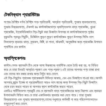
টেকনিক্যাল প্যারামিটারঃ
পণ্যের বৈশিষ্ট্য বর্ণনা বৈশিষ্ট্য গন্ধ প্রতিরোধী, আর্দ্রতা প্রতিরোধী, পুনরায় ব্যবহারযোগ্য,
পুনরায় বিক্রয়যোগ্য, টেকসই রঙ কাস্টমাইজযোগ্য অ্যাপ্লিকেশন খাদ্য প্যাকেজিং, খুচরা
প্যাকেজিং, ইত্যাদিডিজাইন প্রি-প্রিন্ট করা ডিজাইন উপলব্ধ বা কাস্টমাইজযোগ্য পৃষ্ঠের
হ্যান্ডলিং গ্রাভুর প্রিন্টিং, ডিজিটাল মুদ্রণ মুদ্রণ কাস্টমাইজড মুদ্রণ উপলব্ধ সিলিং তাপ
সিলযোগ্য ব্যবহার খাদ্য, স্ন্যাকস, মিষ্টি, চা পাতা, মটরশুটি, আনুষাঙ্গিক জন্য প্যাকেজিং উপাদান
প্লাস্টিক বেধ কাস্টম
অ্যাপ্লিকেশনঃ
কাস্টম শেপড ব্যাগগুলি চীন থেকে আসা উচ্চমানের প্লাস্টিক থেকে তৈরি করা হয়, যা নিশ্চিত
করে যে তারা উভয়ই আর্দ্রতা-প্রমাণ এবং গন্ধ-প্রমাণ।এই তাদের আপনার পণ্য তাজা রাখা
এবং তাদের মান বজায় রাখার জন্য নিখুঁত করে তোলে.
এই প্রি-প্রিন্টেড প্যাকেজ প্যাকেজগুলি বিভিন্ন আকার, বেধ এবং ডিজাইনে পাওয়া যায়।আপনি
আপনার ব্র্যান্ড ইমেজ বা প্রয়োজনীয়তা আরও ভাল মানের জন্য উপলব্ধ প্রি-প্রিন্ট ডিজাইন
থেকে চয়ন করতে পারেন বা আপনার ব্যাগ কাস্টমাইজ করতে পারেন.
এফডিএ সার্টিফিকেশন গ্যারান্টি দেয় যে ব্যাগগুলি খাদ্য প্যাকেজিংয়ের জন্য নিরাপদ এবং ব্যবহৃত
উপাদানগুলি নিশ্চিত করে যে তারা একাধিকবার ব্যবহার করা যেতে পারে। তারা পুনরায়
বিক্রয়যোগ্য এবং পুনরায় ব্যবহারযোগ্য,তাদের শুধুমাত্র কার্যকরী না করে পরিবেশগতভাবেও
বন্ধুত্বপূর্ণ করে তোলে.