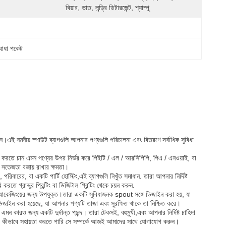
বিয়ার, ভাত, লন্ড্রি ডিটারজেন্ট, শ্যাম্পু
 বাধা পকেট
এই নমনীয় স্পাউট ব্যাগগুলি আপনার পণ্যগুলি পরিচালনা এবং বিতরণে সর্বাধিক সুবিধা
েজ করতে চান এমন পণ্যের উপর নির্ভর করে পিইটি / এল / আরসিপিপি, পিএ / এনওয়াই, বা
র সতেজতা বজায় রাখার ক্ষমতা।
রিবারের, বা একটি পার্টি হোস্টিং,এই ব্যাগগুলি নিখুঁত সমাধান. তারা আপনার নির্দিষ্ট
 করতে গ্রাভুর প্রিন্টিং বা ডিজিটাল প্রিন্টিং থেকে চয়ন করুন.
রল প্যাকেজিংয়ের জন্য উপযুক্ত।তারা একটি সুবিধাজনক spout সঙ্গে ডিজাইন করা হয়, যা
িজাইন করা হয়েছে, যা আপনার পণ্যটি তাজা এবং সুরক্ষিত থাকে তা নিশ্চিত করে।
এমন কারও জন্য একটি দুর্দান্ত পছন্দ। তারা টেকসই, বহুমুখী,এবং আপনার নির্দিষ্ট চাহিদা
আমরা কীভাবে সহায়তা করতে পারি সে সম্পর্কে আজই আমাদের সাথে যোগাযোগ করুন।