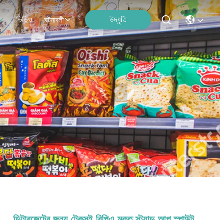
ভিডিও
উদ্ধৃতি
ঘটনাবলী
ডিটারজেন্টের জন্য টেকসই বিপিএ মুক্ত স্ট্যান্ড আপ স্পাউট