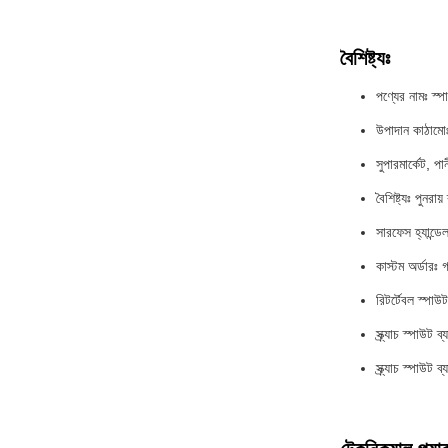
বৈশিষ্ট্যঃ
পণ্যের নামঃ স্
উপাদান কাঠামো
সুপারমার্কেট, পা
বৈশিষ্ট্যঃ পুনরা
সারফেস হ্যান্ডেলঃ
কাস্টম অর্ডারঃ 
রিটর্টেবল স্পা
স্ক্র্যাচ স্পাউট ব্
স্ক্র্যাচ স্পাউট ব্