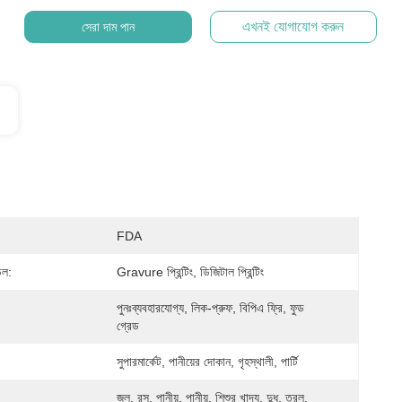
এখনই যোগাযোগ করুন
সেরা দাম পান
FDA
েল:
Gravure প্রিন্টিং, ডিজিটাল প্রিন্টিং
পুনঃব্যবহারযোগ্য, লিক-প্রুফ, বিপিএ ফ্রি, ফুড 
গ্রেড
সুপারমার্কেট, পানীয়ের দোকান, গৃহস্থালী, পার্টি
জল, রস, পানীয়, পানীয়, শিশুর খাদ্য, দুধ, তরল, 