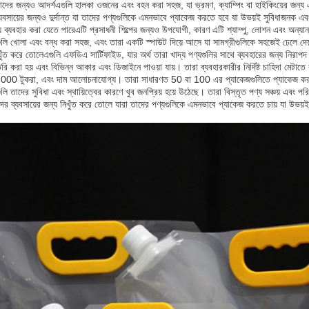
তাদের জন্যও আদর্শএগুলি হালকা ওজনের এবং বহন করা সহজ, যা ভ্রমণ, ক্যাম্পিং বা হাইকিংয়ের জন্য
্যবসায়ের জন্যও দুর্দান্ত যা তাদের পণ্যগুলিকে এমনভাবে প্যাকেজ করতে হবে যা উভয়ই সুবিধাজনক এবং আ
 ব্যবহার করা যেতে পারেএটি প্রসাধনী শিল্পের জন্যও উপযোগী, কারণ এটি শ্যাম্পু, লোশন এবং অন্যান্
গগুলি খোলা এবং বন্ধ করা সহজ, এবং তারা একটি স্পাউট দিয়ে আসে যা সামগ্রীগুলিকে সহজেই ঢেলে দেয
নিখুঁত করে তোলেএগুলি এফডিএ সার্টিফাইড, যার অর্থ তারা খাদ্য পণ্যগুলির সাথে ব্যবহারের জন্য নিরাপ
তৈরি করা হয় এবং বিভিন্ন আকার এবং ডিজাইনে পাওয়া যায়। তারা ব্যবহারকারীর নির্দিষ্ট চাহিদা মেট
ণ 1000 টুকরা, এবং দাম আলোচনাযোগ্য। তারা সাধারণত 50 বা 100 এর প্যাকেজগুলিতে প্যাকেজ কর
গুলি তাদের সুবিধা এবং স্থায়িত্বের কারণে খুব জনপ্রিয় হয়ে উঠেছে। তারা বিস্তৃত পণ্য সঞ্চয় এবং 
দের ব্যবসায়ের জন্য নিখুঁত করে তোলে যারা তাদের পণ্যগুলিকে এমনভাবে প্যাকেজ করতে চায় যা উভয়