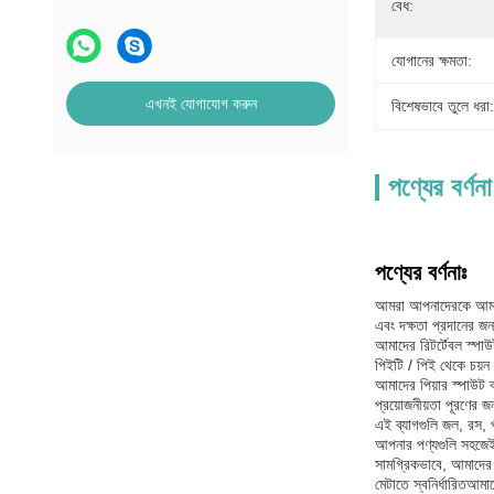
বেধ:
যোগানের ক্ষমতা:
এখনই যোগাযোগ করুন
বিশেষভাবে তুলে ধরা:
পণ্যের বর্ণনা
পণ্যের বর্ণনাঃ
আমরা আপনাদেরকে আমাদের
এবং দক্ষতা প্রদানের জন
আমাদের রিটর্টেবল স্পা
পিইটি / পিই থেকে চয়ন 
আমাদের পিয়ার স্পাউট ব্
প্রয়োজনীয়তা পূরণের জন্
এই ব্যাগগুলি জল, রস, প
আপনার পণ্যগুলি সহজেই 
সামগ্রিকভাবে, আমাদের প
মেটাতে স্বনির্ধারিতআম