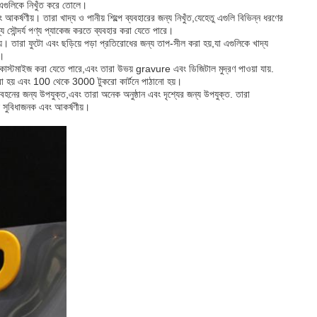
 এগুলিকে নিখুঁত করে তোলে।
কর্ষণীয়। তারা খাদ্য ও পানীয় শিল্পে ব্যবহারের জন্য নিখুঁত,যেহেতু এগুলি বিভিন্ন ধরণের
য সৌন্দর্য পণ্য প্যাকেজ করতে ব্যবহার করা যেতে পারে।
়। তারা ফুটো এবং ছড়িয়ে পড়া প্রতিরোধের জন্য তাপ-সীল করা হয়,যা এগুলিকে খাদ্য
দ।
াতে কাস্টমাইজ করা যেতে পারে,এবং তারা উভয় gravure এবং ডিজিটাল মুদ্রণ পাওয়া যায়.
া হয় এবং 100 থেকে 3000 টুকরো কার্টনে পাঠানো হয়।
পরিবহনের জন্য উপযুক্ত,এবং তারা অনেক অনুষ্ঠান এবং দৃশ্যের জন্য উপযুক্ত. তারা
ই সুবিধাজনক এবং আকর্ষণীয়।