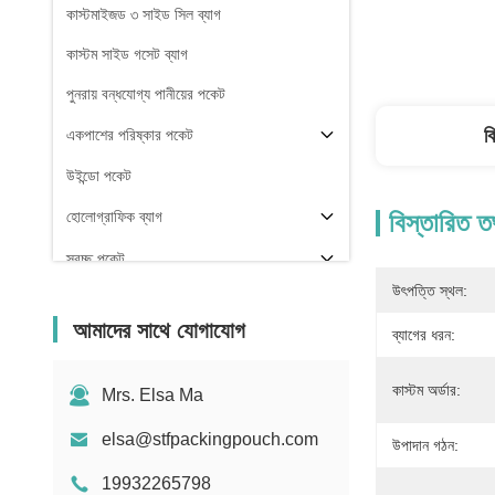
কাস্টমাইজড ৩ সাইড সিল ব্যাগ
কাস্টম সাইড গসেট ব্যাগ
পুনরায় বন্ধযোগ্য পানীয়ের পকেট
ব
একপাশের পরিষ্কার পকেট
উইন্ডো পকেট
হোলোগ্রাফিক ব্যাগ
বিস্তারিত ত
স্বচ্ছ পকেট
উৎপত্তি স্থল:
স্টক
আমাদের সাথে যোগাযোগ
ব্যাগের ধরন:
কাস্টম অর্ডার:
Mrs. Elsa Ma
elsa@stfpackingpouch.com
উপাদান গঠন:
19932265798