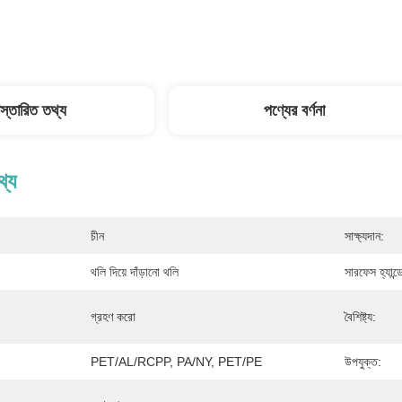
িস্তারিত তথ্য
পণ্যের বর্ণনা
থ্য
চীন
সাক্ষ্যদান:
থলি দিয়ে দাঁড়ানো থলি
সারফেস হ্যান্ড
গ্রহণ করো
বৈশিষ্ট্য:
PET/AL/RCPP, PA/NY, PET/PE
উপযুক্ত: