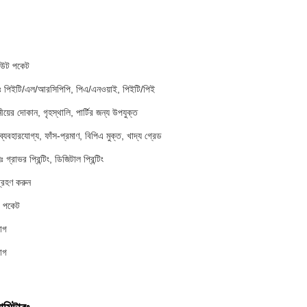
পাউট পকেট
ঃ পিইটি/এল/আরসিপিপি, পিএ/এনওয়াই, পিইটি/পিই
নীয়ের দোকান, গৃহস্থালি, পার্টির জন্য উপযুক্ত
য় ব্যবহারযোগ্য, ফাঁস-প্রমাণ, বিপিএ মুক্ত, খাদ্য গ্রেড
 গ্রাভর প্রিন্টিং, ডিজিটাল প্রিন্টিং
গ্রহণ করুন
উট পকেট
যাগ
যাগ