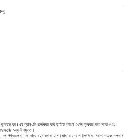
ম্পু
াবে ব্যবহৃত হয়।এই ব্যাগগুলি জনপ্রিয় হয়ে উঠেছে কারণ এগুলি ব্যবহার করা সহজ এবং
সংরক্ষণের জন্য উপযুক্ত।
ং তাদের পণ্যগুলি তাদের সাথে বহন করতে হবে।তারা তাদের পণ্যগুলিকে নিরাপদে এবং দক্ষতার