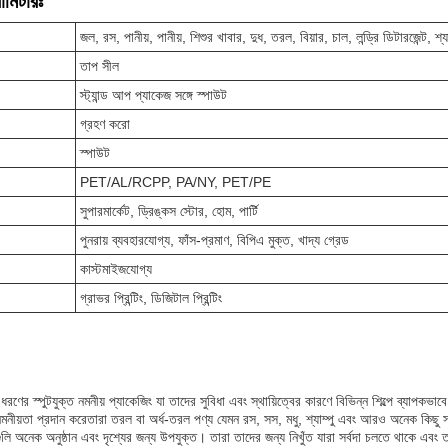
ামিটারঃ
জল, রস, পানীয়, পানীয়, শিশুর খাবার, দুধ, তরল, বিয়ার, চাল, লন্ড্রি ডিটারজেন্ট, শ্যা
তাপ সীল
স্ট্যান্ড আপ প্যাকেজ সঙ্গে স্পাউট
গ্রহণ করো
স্পাউট
PET/AL/RCPP, PA/NY, PET/PE
সুপারমার্কেট, ড্রিঙ্কস স্টোর, হোম, পার্টি
পুনরায় ব্যবহারযোগ্য, ফাঁস-প্রমাণ, বিপিএ মুক্ত, খাদ্য গ্রেড
কাস্টমাইজযোগ্য
গ্রাভর প্রিন্টিং, ডিজিটাল প্রিন্টিং
 ধরণের স্পুটযুক্ত নমনীয় প্যাকেজিং যা তাদের সুবিধা এবং স্থায়িত্বের কারণে বিভিন্ন শিল্পে ব্যাপকভ
মনীয়তা প্রদান করেতারা তরল বা অর্ধ-তরল পণ্য যেমন রস, সস, মধু, শ্যাম্পু এবং আরও অনেক কিছু 
গুলি অনেক অনুষ্ঠান এবং দৃশ্যের জন্য উপযুক্ত। তারা তাদের জন্য নিখুঁত যারা সর্বদা চলতে থাকে এব