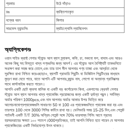
প্রকার
উঠে দাঁড়াও
রঙ
ব্যক্তিগতকৃত
বন্ধের ধরন
জিপার
সারফেস হ্যান্ডলিং
ম্যাট/গ্লোসি ল্যামিনেশন
অ্যাপ্লিকেশনঃ
ওয়ান সাইড ক্রাফ্ট পেপার স্ট্যান্ড আপ ব্যাগ স্ন্যাকস, কফি, চা, শুকনো ফল, বাদাম এবং আরও
অনেক কিছু সহ বিস্তৃত খাদ্য পণ্যগুলির জন্য আদর্শ। এর স্ট্যান্ড আপ বৈশিষ্ট্যটি তাকগুলিতে
সংরক্ষণ করা সহজ করে তোলে,এবং তার তাপ সীল আপনার পণ্য তাজা এবং আর্দ্রতা থেকে
সুরক্ষিত রাখা নিশ্চিত করেএছাড়াও, ব্যাগটি গ্রাভারি প্রিন্টিং বা ডিজিটাল প্রিন্টিংয়ের মাধ্যমে
মুদ্রণ করা যেতে পারে, যাতে আপনি এটি আপনার ব্র্যান্ড নাম, লোগো বা অন্যান্য গ্রাফিক্সের
সাথে কাস্টমাইজ করতে পারেন।
আপনি একটি ছোট ব্যবসা মালিক বা একটি বড় কর্পোরেশন কিনা, একপাশের ক্রেফট পেপার
স্ট্যান্ড আপ ব্যাগ আপনার খাদ্য প্যাকেজিং প্রয়োজনের জন্য একটি দুর্দান্ত পছন্দ। সর্বনিম্ন
অর্ডার পরিমাণ 1000pcs,এবং দাম আপনার অর্ডার আকার উপর ভিত্তি করে
আলোচনাযোগ্যপ্যাকেজগুলি সাধারণত 50 বা 100 এর প্যাকেজগুলিতে প্যাকেজ করা হয় এবং
তারপরে 100 থেকে 3000 পিসির কার্টনে রাখা হয়। ডেলিভারি সময় 15-25 দিন,এবং পেমেন্ট
শর্তাবলী একটি T/T 30% অগ্রিম পেমেন্ট সঙ্গে 70% ভারসাম্য শিপিং আগে প্রদেয়
হয়সরবরাহের ক্ষমতা ১০০ শতাংশ।000প্রতিবছর, তাই আপনি নিশ্চিত হতে পারেন যে আপনার
প্যাকেজিংয়ের একটি নির্ভরযোগ্য উৎস থাকবে।