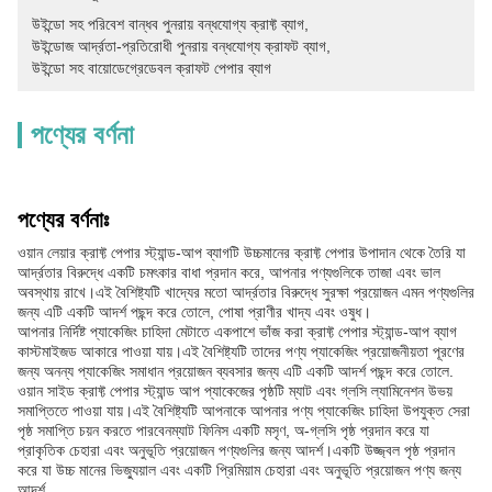
উইন্ডো সহ পরিবেশ বান্ধব পুনরায় বন্ধযোগ্য ক্রাফ্ট ব্যাগ
, 
উইন্ডোজ আর্দ্রতা-প্রতিরোধী পুনরায় বন্ধযোগ্য ক্রাফট ব্যাগ
, 
উইন্ডো সহ বায়োডেগ্রেডেবল ক্রাফট পেপার ব্যাগ
পণ্যের বর্ণনা
পণ্যের বর্ণনাঃ
ওয়ান লেয়ার ক্রাফ্ট পেপার স্ট্যান্ড-আপ ব্যাগটি উচ্চমানের ক্রাফ্ট পেপার উপাদান থেকে তৈরি যা
আর্দ্রতার বিরুদ্ধে একটি চমৎকার বাধা প্রদান করে, আপনার পণ্যগুলিকে তাজা এবং ভাল
অবস্থায় রাখে।এই বৈশিষ্ট্যটি খাদ্যের মতো আর্দ্রতার বিরুদ্ধে সুরক্ষা প্রয়োজন এমন পণ্যগুলির
জন্য এটি একটি আদর্শ পছন্দ করে তোলে, পোষা প্রাণীর খাদ্য এবং ওষুধ।
আপনার নির্দিষ্ট প্যাকেজিং চাহিদা মেটাতে একপাশে ভাঁজ করা ক্রাফ্ট পেপার স্ট্যান্ড-আপ ব্যাগ
কাস্টমাইজড আকারে পাওয়া যায়।এই বৈশিষ্ট্যটি তাদের পণ্য প্যাকেজিং প্রয়োজনীয়তা পূরণের
জন্য অনন্য প্যাকেজিং সমাধান প্রয়োজন ব্যবসার জন্য এটি একটি আদর্শ পছন্দ করে তোলে.
ওয়ান সাইড ক্রাফ্ট পেপার স্ট্যান্ড আপ প্যাকেজের পৃষ্ঠটি ম্যাট এবং গ্লসি ল্যামিনেশন উভয়
সমাপ্তিতে পাওয়া যায়।এই বৈশিষ্ট্যটি আপনাকে আপনার পণ্য প্যাকেজিং চাহিদা উপযুক্ত সেরা
পৃষ্ঠ সমাপ্তি চয়ন করতে পারবেনম্যাট ফিনিস একটি মসৃণ, অ-গ্লসি পৃষ্ঠ প্রদান করে যা
প্রাকৃতিক চেহারা এবং অনুভূতি প্রয়োজন পণ্যগুলির জন্য আদর্শ।একটি উজ্জ্বল পৃষ্ঠ প্রদান
করে যা উচ্চ মানের ভিজ্যুয়াল এবং একটি প্রিমিয়াম চেহারা এবং অনুভূতি প্রয়োজন পণ্য জন্য
আদর্শ.