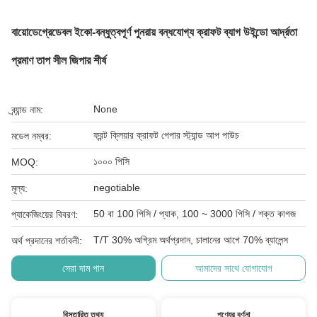
বায়োডেগ্রেডেবল ইকো-বন্ধুত্বপূর্ণ পুনরায় বন্ধযোগ্য ক্রাফট ব্যাগ উইন্ডো আর্দ্রতা
প্রমাণ তাপ সীল জিপার শীর্ষ
None
ব্র্যান্ড নাম:
ফ্রন্ট ক্লিয়ার ক্রাফট পেপার স্ট্যান্ড আপ পাউচ
মডেল নম্বর:
১০০০ পিসি
MOQ:
negotiable
মূল্য:
50 বা 100 পিসি / প্যাক, 100 ~ 3000 পিসি / শক্ত কাগজ
প্যাকেজিংয়ের বিবরণ:
T/T 30% অগ্রিম অর্থপ্রদান, চালানের আগে 70% ব্যালেন্স
অর্থ প্রদানের শর্তাবলী:
সেরা দাম পান
আমাদের সাথে যোগাযোগ
বিস্তারিত তথ্য
পণ্যের বর্ণনা