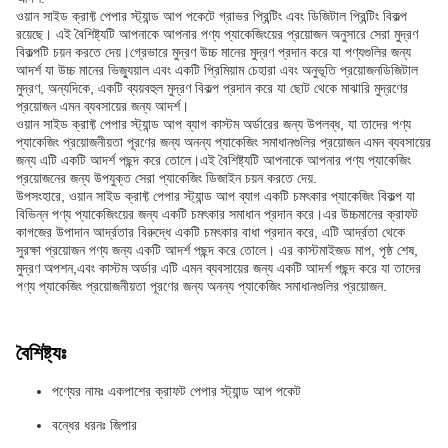
ওয়ান সাইড ক্রাফ্ট পেপার স্ট্যান্ড আপ পকেটে গ্রাভর প্রিন্টিং এবং ডিজিটাল প্রিন্টিং বিকল্প
রয়েছে। এই বৈশিষ্ট্যটি আপনাকে আপনার পণ্য প্যাকেজিংয়ের প্রয়োজন অনুসারে সেরা মুদ্রণ
বিকল্পটি চয়ন করতে দেয়।গ্রেভারে মুদ্রণ উচ্চ মানের মুদ্রণ প্রদান করে যা পণ্যগুলির জন্য
আদর্শ যা উচ্চ মানের ভিজ্যুয়াল এবং একটি প্রিমিয়াম চেহারা এবং অনুভূতি প্রয়োজনডিজিটাল
মুদ্রণ, অন্যদিকে, একটি ব্যয়বহুল মুদ্রণ বিকল্প প্রদান করে যা ছোট থেকে মাঝারি মুদ্রণের
প্রয়োজন এমন ব্যবসায়ের জন্য আদর্শ।
ওয়ান সাইড ক্রাফ্ট পেপার স্ট্যান্ড আপ ব্যাগ কাস্টম অর্ডারের জন্য উপলব্ধ, যা তাদের পণ্য
প্যাকেজিং প্রয়োজনীয়তা পূরণের জন্য অনন্য প্যাকেজিং সমাধানগুলির প্রয়োজন এমন ব্যবসায়ের
জন্য এটি একটি আদর্শ পছন্দ করে তোলে।এই বৈশিষ্ট্যটি আপনাকে আপনার পণ্য প্যাকেজিং
প্রয়োজনের জন্য উপযুক্ত সেরা প্যাকেজিং ডিজাইন চয়ন করতে দেয়.
উপসংহারে, ওয়ান সাইড ক্রাফ্ট পেপার স্ট্যান্ড আপ ব্যাগ একটি চমৎকার প্যাকেজিং বিকল্প যা
বিভিন্ন পণ্য প্যাকেজিংয়ের জন্য একটি চমৎকার সমাধান প্রদান করে।এর উচ্চমানের ক্রাফট
কাগজের উপাদান আর্দ্রতার বিরুদ্ধে একটি চমৎকার বাধা প্রদান করে, এটি আর্দ্রতা থেকে
সুরক্ষা প্রয়োজন পণ্য জন্য একটি আদর্শ পছন্দ করে তোলে। এর কাস্টমাইজড মাপ, পৃষ্ঠ শেষ,
মুদ্রণ অপশন,এবং কাস্টম অর্ডার এটি এমন ব্যবসায়ের জন্য একটি আদর্শ পছন্দ করে যা তাদের
পণ্য প্যাকেজিং প্রয়োজনীয়তা পূরণের জন্য অনন্য প্যাকেজিং সমাধানগুলির প্রয়োজন.
বৈশিষ্ট্যঃ
পণ্যের নামঃ একপাশের ক্রাফট পেপার স্ট্যান্ড আপ পকেট
বন্ধের ধরনঃ জিপার