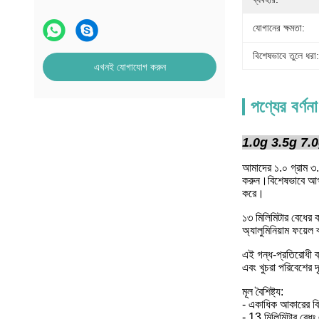
যোগানের ক্ষমতা:
বিশেষভাবে তুলে ধরা:
এখনই যোগাযোগ করুন
পণ্যের বর্ণনা
1.0g 3.5g 7.0g 14
আমাদের ১.০ গ্রাম ৩.৫ 
করুন।বিশেষভাবে আগাছ
করে।
১৩ মিলিমিটার বেধের ক
অ্যালুমিনিয়াম ফয়েল
এই গন্ধ-প্রতিরোধী ব
এবং খুচরা পরিবেশের দৃ
মূল বৈশিষ্ট্য:
- একাধিক আকারের বি
- 13 মিলিমিটার বেধঃ 