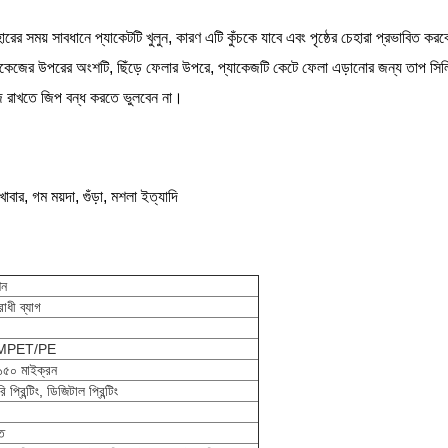
হারের সময় সাবধানে প্যাকেটটি খুলুন, কারণ এটি কুঁচকে যাবে এবং পৃষ্ঠের চেহারা প্রভাবিত কর
্যাকেজের উপরের অংশটি, ছিঁড়ে ফেলার উপরে, প্যাকেজটি কেটে ফেলা এড়ানোর জন্য তাপ সি
 রাখতে জিপ বন্ধ করতে ভুলবেন না।
 খাবার, গম ময়দা, গুঁড়া, মশলা ইত্যাদি
শন
োধী ব্যাগ
MPET/PE
 ১৫০ মাইক্রন
প্রিন্টিং, ডিজিটাল প্রিন্টিং
ত