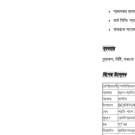
প্রথমবার ব্যব
থার্ম সিলিং প
খাবারকে সতেজ
ব্যবহার
স্ন্যাকস, মিষ্টি, শুকনো
বিশেষ উল্লেখ
বৈশিষ্ট্যাবলী
স্পেসিফিকে
প্রকার
ঘ্রাণ-প্রতির
আকার
কাস্টম
উপাদান
BOPP/V
বেধ
প্রতি পাশে
মুদ্রণ
রোটোগ্রাভারি 
রঙ
পূর্ণ রঙ
ডিজাইন
ব্যক্তিগতকৃ