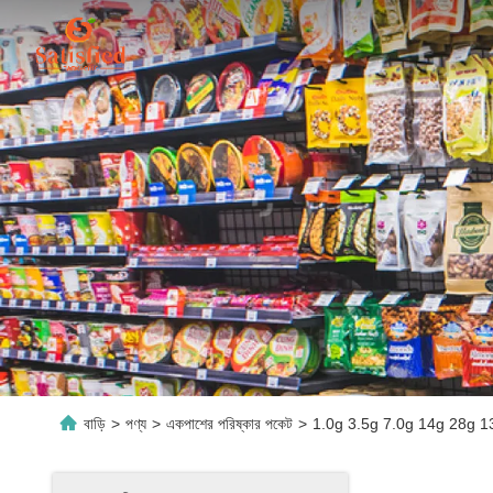
বাড়ি
>
পণ্য
>
একপাশের পরিষ্কার পকেট
>
1.0g 3.5g 7.0g 14g 28g 13mil পরি