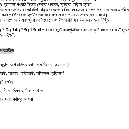
ানেলঃ গ্রাহকরা পণ্যটি ভিতরে দেখতে পারবেন, স্বচ্ছতা বাড়িয়ে তুলবে।
ুমিনিয়াম ফয়েল ব্যাকঃ আর্দ্রতা, বায়ু এবং আলোর বিরুদ্ধে চমৎকার সুরক্ষা প্রদানের সময় একটি আ
 গন্ধ প্রতিরোধকঃ সুগন্ধি লক করে রাখে এবং পণ্যের সতেজতা বজায় রাখে।
ন: ডিসপেনসারি এবং খুচরা সেটিংসে শেল্ফ উপস্থিতি সর্বাধিক করার জন্য নিখুঁত।
0g 14g 28g 13mil পরিষ্কার ফ্রন্ট অ্যালুমিনিয়াম ফয়েল ম্যাট কালো ব্যাক স্ট্যান্ড
ন্য শৈলী.
 উপকারিতা
্ট্যান্ড আপ মাইলার ব্যাগ সঙ্গে জিপার (ডয়প্যাক)
িরোধী, আলোর প্রতিরোধী, অক্সিজেন প্রতিরোধী
যাটার খাঁজ
র, নীচে পরিষ্কার, পিছনে কালো
ার জন্য পর্যাপ্ত জায়গা