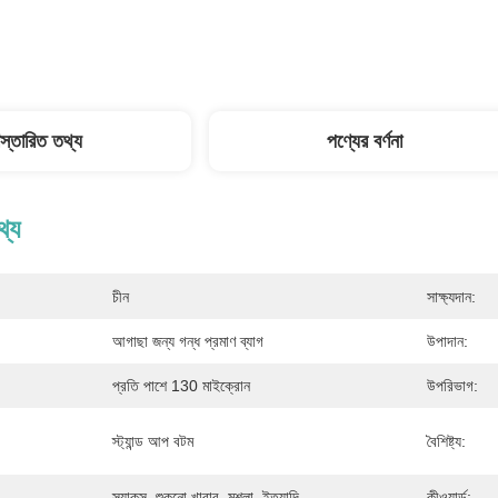
িস্তারিত তথ্য
পণ্যের বর্ণনা
থ্য
চীন
সাক্ষ্যদান:
আগাছা জন্য গন্ধ প্রমাণ ব্যাগ
উপাদান:
প্রতি পাশে 130 মাইক্রোন
উপরিভাগ:
স্ট্যান্ড আপ বটম
বৈশিষ্ট্য:
স্ন্যাকস, শুকনো খাবার, মশলা, ইত্যাদি
কীওয়ার্ড: