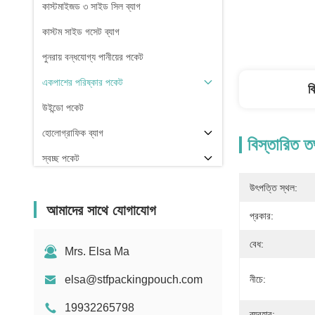
কাস্টমাইজড ৩ সাইড সিল ব্যাগ
কাস্টম সাইড গসেট ব্যাগ
পুনরায় বন্ধযোগ্য পানীয়ের পকেট
একপাশের পরিষ্কার পকেট
ব
উইন্ডো পকেট
হোলোগ্রাফিক ব্যাগ
বিস্তারিত ত
স্বচ্ছ পকেট
স্টক
উৎপত্তি স্থল:
আমাদের সাথে যোগাযোগ
প্রকার:
বেধ:
Mrs. Elsa Ma
elsa@stfpackingpouch.com
নীচে:
19932265798
ব্যবহার: