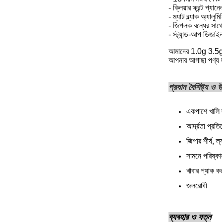
- ক্লিয়ার ফ্রন্ট প্য
- ম্যাট ব্ল্যাক অ্যাল
- জিপলক বন্ধের সাথে
- স্ট্যান্ড-আপ ডিজাই
আমাদের 1.0g 3.5g 7.
আপনার আগাছা পণ্য জ
প্রধান বৈশিষ্ট্য ও
একপাশে খালি স
আর্দ্রতা প্রত
জিপার শীর্ষ, ল্
সামনে পরিষ্কা
খাবার প্যাক কর
জলরোধী
ব্যবহার ও যত্ন