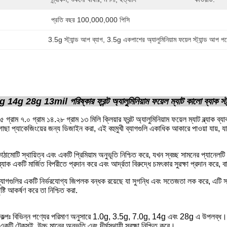
প্রতি বছর 100,000,000 পিসি
3.5g স্ট্যান্ড আপ ব্যাগ
, 
3.5g একপাশের অ্যালুমিনিয়াম ফয়েল স্ট্যান্ড আপ প
g 28g 13mil পরিষ্কার ফ্রন্ট অ্যালুমিনিয়াম ফয়েল ম্যাট কালো ব্যাক স্ট্য
গ্রাম ৭.০ গ্রাম ১৪.২৮ গ্রাম ১৩ মিলি ক্লিয়ার ফ্রন্ট অ্যালুমিনিয়াম ফয়েল ম্যাট ব্ল্যাক ব্যা
া প্যাকেজিংয়ের জন্য ডিজাইন করা, এই বহুমুখী ব্যাগগুলি একাধিক আকারে পাওয়া যায়, য
াঠামোটি স্থায়িত্ব এবং একটি প্রিমিয়াম অনুভূতি নিশ্চিত করে, যখন স্বচ্ছ সামনের প্যানেলট
 ব্যাক একটি মার্জিত বিপরীতে প্রদান করে এবং আর্দ্রতা বিরুদ্ধে চমৎকার সুরক্ষা প্রদান 
্যাগগুলির একটি নির্ভরযোগ্য জিপলক বন্ধক রয়েছে যা সুগন্ধি এবং সতেজতা লক করে, এটি স
ষ্টি আকর্ষণ করে তা নিশ্চিত করা.
কল্পঃ বিভিন্ন পণ্যের পরিমাণ অনুসারে 1.0g, 3.5g, 7.0g, 14g এবং 28g এ উপলব্ধ।
একটি টেকসই, উচ্চ মানের অনুভূতি এবং দীর্ঘস্থায়ী সুরক্ষা নিশ্চিত করে।