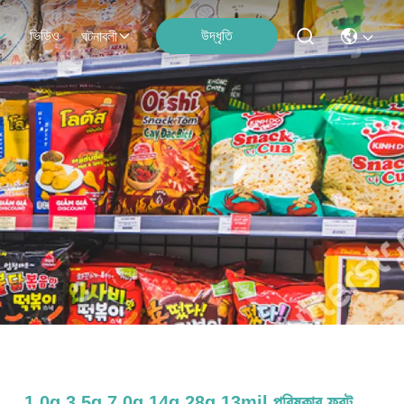
ভিডিও
উদ্ধৃতি
ঘটনাবলী
1.0g 3.5g 7.0g 14g 28g 13mil পরিষ্কার ফ্রন্ট