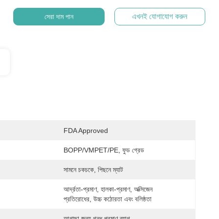
এখনই যোগাযোগ করুন
সেরা দাম পান
FDA Approved
BOPP/VMPET/PE, ফুড গ্রেড
সামনে চকচকে, পিছনে ম্যাট
আর্দ্রতা-প্রমাণ, হালকা-প্রমাণ, অক্সিজেন 
প্রতিরোধের, উচ্চ কঠোরতা এবং বলিষ্ঠতা
আগাছা জন্য গন্ধ প্রমাণ ব্যাগ