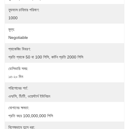
ন্যূনতম চাহিদার পরিমাণ:
1000
মূল্য:
Negotiable
প্যাকেজিং বিবরণ:
প্রতি প্যাকে 50 বা 100 পিসি, কার্টন প্রতি 2000 পিসি
ডেলিভারি সময়:
১৫-২০ দিন
পরিশোধের শর্ত:
এল/সি, টি/টি, ওয়েস্টার্ন ইউনিয়ন
যোগানের ক্ষমতা:
প্রতি বছর 100,000,000 পিসি
বিশেষভাবে তুলে ধরা: