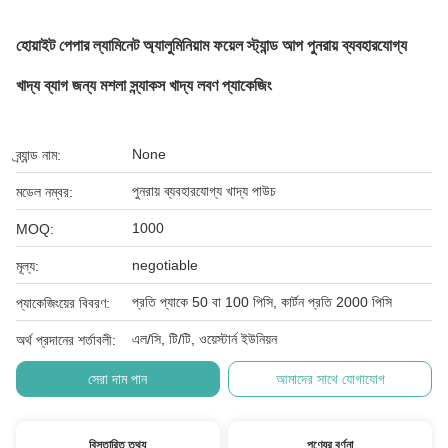
হোয়াইট পেপার ল্যামিনেট অ্যালুমিনিয়াম ফয়েল স্ট্যান্ড আপ পুনরায় ব্যবহারযোগ্য
খাদ্য ব্যাগ জন্য মশলা স্ন্যাকস খাদ্য লবণ প্যাকেজিং
None
ব্র্যান্ড নাম:
পুনরায় ব্যবহারযোগ্য খাদ্য পাউচ
মডেল নম্বর:
1000
MOQ:
negotiable
মূল্য:
প্রতি প্যাকে 50 বা 100 পিসি, কার্টন প্রতি 2000 পিসি
প্যাকেজিংয়ের বিবরণ:
এল/সি, টি/টি, ওয়েস্টার্ন ইউনিয়ন
অর্থ প্রদানের শর্তাবলী:
সেরা দাম পান
আমাদের সাথে যোগাযোগ
বিস্তারিত তথ্য
পণ্যের বর্ণনা