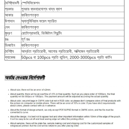
বৈশিষ্ট্যাবলী
স্পেসিফিকেশন
প্রকার
পুনরায় ব্যবহারযোগ্য খাদ্য ব্যাগ
আকার
ব্যক্তিগতকৃত
উপাদান
অ্যালুমিনিয়াম ফয়েল স্তরিত
বেধ
ব্যক্তিগতকৃত
মুদ্রণ
রোটোগ্রাভারি, ডিজিটাল প্রিন্টিং
রঙ
পূর্ণ রঙ
ডিজাইন
ব্যক্তিগতকৃত
বৈশিষ্ট্য
আর্দ্রতা প্রতিরোধী, আলোর প্রতিরোধী, অক্সিজেন প্রতিরোধী
প্যাকেজ
50pcs বা 100pcs প্রতি বান্ডিল, 2000-3000pcs প্রতি কার্টন
অর্ডার দেওয়ার নির্দেশাবলী