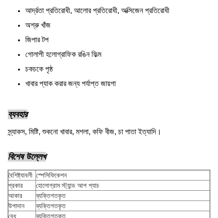
আর্দ্রতা প্রতিরোধী, আলোর প্রতিরোধী, অক্সিজেন প্রতিরোধী
অশ্রু খাঁজ
জিপার টপ
গোলাপী হলোগ্রাফিক রঙিন ফিল্ম
চকচকে পৃষ্ঠ
খাবার প্যাক করার জন্য পর্যাপ্ত জায়গা
ব্যবহার
স্ন্যাকস, মিষ্টি, শুকনো খাবার, মশলা, কফি বীজ, চা পাতা ইত্যাদি।
বিশেষ উল্লেখ
বৈশিষ্ট্যাবলী
স্পেসিফিকেশন
প্রকার
হোলোগ্রাম স্ট্যান্ড আপ প্যাচ
আকার
ব্যক্তিগতকৃত
উপাদান
ব্যক্তিগতকৃত
বেধ
ব্যক্তিগতকৃত