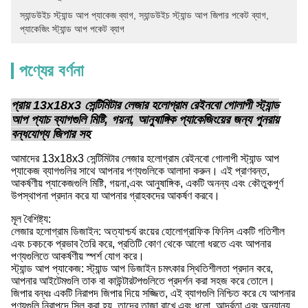
স্যান্ডউইচ স্ট্যান্ড আপ প্যাকেজ ব্যাগ
, 
স্যান্ডউইচ স্ট্যান্ড আপ জিপার পকেট ব্যাগ
, 
প্যাকেজিং স্ট্যান্ড আপ পকেট ব্যাগ
পণ্যের বর্ণনা
প্রায় 13x18x3 সেন্টিমিটার লেজার হলোগ্রাম রেইনবো গোলাপী স্ট্যান্ড
আপ প্যাচ ব্যাগগুলি মিষ্টি, গয়না, আনুষাঙ্গিক প্যাকেজিংয়ের জন্য পুনরায়
বন্ধযোগ্য জিপার সহ
আমাদের 13x18x3 সেন্টিমিটার লেজার হলোগ্রাম রেইনবো গোলাপী স্ট্যান্ড আপ
প্যাকেজ ব্যাগগুলির সাথে আপনার পণ্যগুলিকে আলাদা করুন। এই প্রাণবন্ত,
আকর্ষণীয় প্যাকেজগুলি মিষ্টি, গয়না,এবং আনুষাঙ্গিক, একটি অনন্য এবং কৌতুকপূর্ণ
উপস্থাপনা প্রদান করে যা আপনার গ্রাহকদের আকর্ষণ করবে।
মূল বৈশিষ্ট্য:
লেজার হলোগ্রাম ডিজাইন: অত্যাশ্চর্য রংয়ের হোলোগ্রাফিক ফিনিস একটি গতিশীল
এবং চকচকে প্রভাব তৈরি করে, প্রতিটি কোণ থেকে আলো ধরতে এবং আপনার
পণ্যগুলিতে আকর্ষণীয় স্পর্শ যোগ করে।
স্ট্যান্ড আপ প্যাকেজ: স্ট্যান্ড আপ ডিজাইন চমৎকার স্থিতিশীলতা প্রদান করে,
আপনার আইটেমগুলি তাক বা কাউন্টারটপগুলিতে প্রদর্শন করা সহজ করে তোলে।
জিপার বন্ধঃ একটি নিরাপদ জিপার দিয়ে সজ্জিত, এই ব্যাগগুলি নিশ্চিত করে যে আপনার
পণ্যগুলি নিরাপদে সিল করা হয়, তাদের তাজা রাখে এবং ধুলো, আর্দ্রতা এবং অন্যান্য