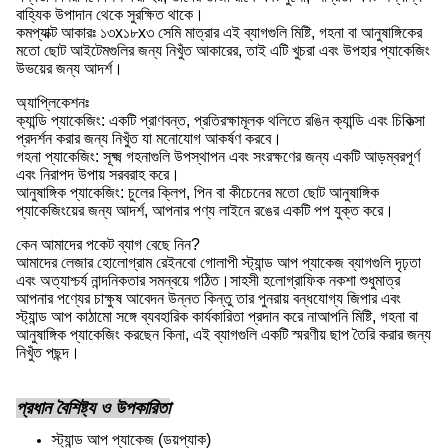
বাহ্যিক উপাদান থেকে সুরক্ষিত থাকে।
কমপ্যাক্ট আকারঃ ১৩x১৮x৩ সেমি মাত্রার এই ব্যাগগুলি মিষ্টি, গহনা বা আনুষাঙ্গিকের
মতো ছোট আইটেমগুলির জন্য নিখুঁত আকারের, তাই এটি খুচরা এবং উপহার প্যাকেজিং
উভয়ের জন্য আদর্শ।
অ্যাপ্লিকেশনঃ
ক্যান্ডি প্যাকেজিং: একটি প্রাণবন্ত, প্রতিরক্ষামূলক থলিতে রঙিন ক্যান্ডি এবং চিকিত্সা
প্রদর্শন করার জন্য নিখুঁত যা মনোযোগ আকর্ষণ করবে।
গহনা প্যাকেজিং: সূক্ষ্ম গহনাগুলি উপস্থাপন এবং সংরক্ষণের জন্য একটি আড়ম্বরপূর্ণ
এবং নিরাপদ উপায় সরবরাহ করে।
আনুষাঙ্গিক প্যাকেজিং: চুলের ক্লিপ, পিন বা কীচেনের মতো ছোট আনুষাঙ্গিক
প্যাকেজিংয়ের জন্য আদর্শ, আপনার পণ্য লাইনে রঙের একটি পপ যুক্ত করে।
কেন আমাদের পকেট ব্যাগ বেছে নিন?
আমাদের লেজার হোলোগ্রাম রেইনবো গোলাপী স্ট্যান্ড আপ প্যাকেজ ব্যাগগুলি দৃঢ়তা
এবং অত্যাশ্চর্য নান্দনিকতার সমন্বয়ে গঠিত।সাহসী হলোগ্রাফিক নকশা শুধুমাত্র
আপনার পণ্যের চাক্ষুষ আবেদন উন্নত কিন্তু তার পুনরায় বন্ধযোগ্য জিপার এবং
স্ট্যান্ড আপ কাঠামো সঙ্গে ব্যবহারিক কার্যকারিতা প্রদান করে নাআপনি মিষ্টি, গহনা বা
আনুষাঙ্গিক প্যাকেজিং করছেন কিনা, এই ব্যাগগুলি একটি স্মরণীয় ছাপ তৈরি করার জন্য
নিখুঁত পছন্দ।
প্রধান বৈশিষ্ট্য ও উপকারিতা
স্ট্যান্ড আপ প্যাকেজ (ডয়প্যাক)