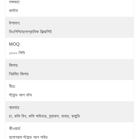
সক্ষমতা:
কাস্টম
উপাদান:
বিওপিপি/হলোগ্রাফিক ফিল্ম/পিই
MOQ:
১০০০ পিসি
জিপার:
নিয়মিত জিপার
নীচে:
স্ট্যান্ড আপ বটম
ব্যবহার:
চা, কফি বিন, কফি পাউডার, স্ন্যাকস, খাবার, ক্যান্ডি
কীওয়ার্ড:
হলোগ্রাম স্ট্যান্ড আপ পাউচ