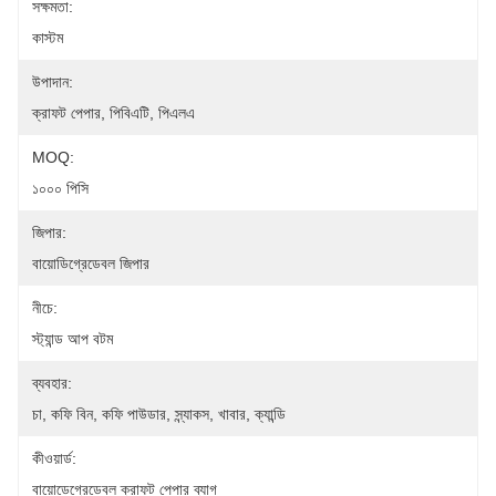
সক্ষমতা:
কাস্টম
উপাদান:
ক্রাফট পেপার, পিবিএটি, পিএলএ
MOQ:
১০০০ পিসি
জিপার:
বায়োডিগ্রেডেবল জিপার
নীচে:
স্ট্যান্ড আপ বটম
ব্যবহার:
চা, কফি বিন, কফি পাউডার, স্ন্যাকস, খাবার, ক্যান্ডি
কীওয়ার্ড:
বায়োডেগ্রেডেবল ক্রাফট পেপার ব্যাগ