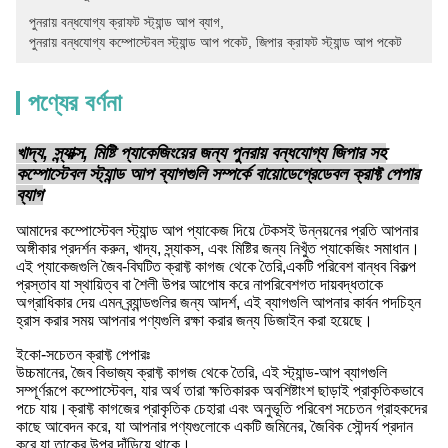
পুনরায় বন্ধযোগ্য ক্রাফট স্ট্যান্ড আপ ব্যাগ
, 
পুনরায় বন্ধযোগ্য কম্পোস্টেবল স্ট্যান্ড আপ পকেট
, 
জিপার ক্রাফট স্ট্যান্ড আপ পকেট
পণ্যের বর্ণনা
খাদ্য, স্ন্যাক্স, মিষ্টি প্যাকেজিংয়ের জন্য পুনরায় বন্ধযোগ্য জিপার সহ
কম্পোস্টেবল স্ট্যান্ড আপ ব্যাগগুলি সম্পর্কে বায়োডেগ্রেডেবল ক্রাফ্ট পেপার
ব্যাগ
আমাদের কম্পোস্টেবল স্ট্যান্ড আপ প্যাকেজ দিয়ে টেকসই উন্নয়নের প্রতি আপনার
অঙ্গীকার প্রদর্শন করুন, খাদ্য, স্ন্যাকস, এবং মিষ্টির জন্য নিখুঁত প্যাকেজিং সমাধান।
এই প্যাকেজগুলি জৈব-বিঘটিত ক্রাফ্ট কাগজ থেকে তৈরি,একটি পরিবেশ বান্ধব বিকল্প
প্রস্তাব যা স্থায়িত্ব বা শৈলী উপর আপোষ করে নাপরিবেশগত দায়বদ্ধতাকে
অগ্রাধিকার দেয় এমন ব্র্যান্ডগুলির জন্য আদর্শ, এই ব্যাগগুলি আপনার কার্বন পদচিহ্ন
হ্রাস করার সময় আপনার পণ্যগুলি রক্ষা করার জন্য ডিজাইন করা হয়েছে।
ইকো-সচেতন ক্রাফ্ট পেপারঃ
উচ্চমানের, জৈব বিভাজ্য ক্রাফ্ট কাগজ থেকে তৈরি, এই স্ট্যান্ড-আপ ব্যাগগুলি
সম্পূর্ণরূপে কম্পোস্টেবল, যার অর্থ তারা ক্ষতিকারক অবশিষ্টাংশ ছাড়াই প্রাকৃতিকভাবে
পচে যায়।ক্রাফ্ট কাগজের প্রাকৃতিক চেহারা এবং অনুভূতি পরিবেশ সচেতন গ্রাহকদের
কাছে আবেদন করে, যা আপনার পণ্যগুলোকে একটি জমিনের, জৈবিক সৌন্দর্য প্রদান
করে যা তাকের উপর দাঁড়িয়ে থাকে।