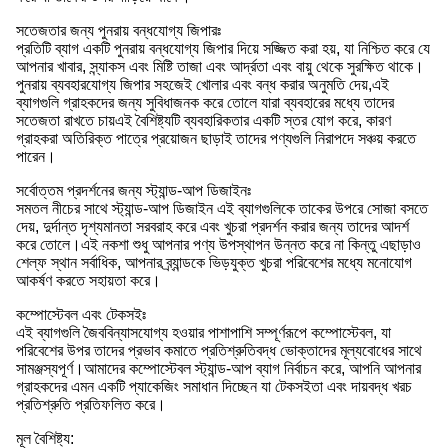
সতেজতার জন্য পুনরায় বন্ধযোগ্য জিপারঃ
প্রতিটি ব্যাগ একটি পুনরায় বন্ধযোগ্য জিপার দিয়ে সজ্জিত করা হয়, যা নিশ্চিত করে যে
আপনার খাবার, স্ন্যাকস এবং মিষ্টি তাজা এবং আর্দ্রতা এবং বায়ু থেকে সুরক্ষিত থাকে।
পুনরায় ব্যবহারযোগ্য জিপার সহজেই খোলার এবং বন্ধ করার অনুমতি দেয়,এই
ব্যাগগুলি গ্রাহকদের জন্য সুবিধাজনক করে তোলে যারা ব্যবহারের মধ্যে তাদের
সতেজতা রাখতে চায়এই বৈশিষ্ট্যটি ব্যবহারিকতার একটি স্তর যোগ করে, কারণ
গ্রাহকরা অতিরিক্ত পাত্রে প্রয়োজন ছাড়াই তাদের পণ্যগুলি নিরাপদে সঞ্চয় করতে
পারেন।
সর্বোত্তম প্রদর্শনের জন্য স্ট্যান্ড-আপ ডিজাইনঃ
সমতল নীচের সাথে স্ট্যান্ড-আপ ডিজাইন এই ব্যাগগুলিকে তাকের উপরে সোজা বসতে
দেয়, দুর্দান্ত দৃশ্যমানতা সরবরাহ করে এবং খুচরা প্রদর্শন করার জন্য তাদের আদর্শ
করে তোলে।এই নকশা শুধু আপনার পণ্য উপস্থাপন উন্নত করে না কিন্তু এছাড়াও
শেল্ফ স্থান সর্বাধিক, আপনার ব্র্যান্ডকে ভিড়যুক্ত খুচরা পরিবেশের মধ্যে মনোযোগ
আকর্ষণ করতে সহায়তা করে।
কম্পোস্টেবল এবং টেকসইঃ
এই ব্যাগগুলি জৈববিন্যাসযোগ্য হওয়ার পাশাপাশি সম্পূর্ণরূপে কম্পোস্টেবল, যা
পরিবেশের উপর তাদের প্রভাব কমাতে প্রতিশ্রুতিবদ্ধ ভোক্তাদের মূল্যবোধের সাথে
সামঞ্জস্যপূর্ণ।আমাদের কম্পোস্টেবল স্ট্যান্ড-আপ ব্যাগ নির্বাচন করে, আপনি আপনার
গ্রাহকদের এমন একটি প্যাকেজিং সমাধান দিচ্ছেন যা টেকসইতা এবং দায়বদ্ধ খরচ
প্রতিশ্রুতি প্রতিফলিত করে।
মূল বৈশিষ্ট্য: