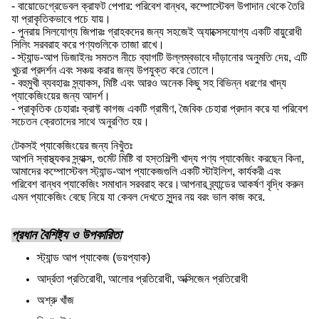
- বায়োডেগ্রেডেবল ক্রাফট পেপার: পরিবেশ বান্ধব, কম্পোস্টেবল উপাদান থেকে তৈরি
যা প্রাকৃতিকভাবে পচে যায়।
- পুনরায় সিলযোগ্য জিপারঃ গ্রাহকদের জন্য সহজেই অ্যাক্সেসযোগ্য একটি বায়ুরোধী
সিলিং সরবরাহ করে পণ্যগুলিকে তাজা রাখে।
- স্ট্যান্ড-আপ ডিজাইনঃ সমতল নীচে ব্যাগটি উল্লম্বভাবে দাঁড়ানোর অনুমতি দেয়, এটি
খুচরা প্রদর্শন এবং সঞ্চয় করার জন্য উপযুক্ত করে তোলে।
- বহুমুখী ব্যবহারঃ স্ন্যাকস, মিষ্টি এবং আরও অনেক কিছু সহ বিভিন্ন ধরণের খাদ্য
প্যাকেজিংয়ের জন্য আদর্শ।
- প্রাকৃতিক চেহারাঃ ক্রাফ্ট কাগজ একটি গ্রামীণ, জৈবিক চেহারা প্রদান করে যা পরিবেশ
সচেতন ক্রেতাদের সাথে অনুরণিত হয়।
টেকসই প্যাকেজিংয়ের জন্য নিখুঁতঃ
আপনি স্বাস্থ্যকর স্ন্যাক্স, গুর্মেট মিষ্টি বা হস্তশিল্পী খাদ্য পণ্য প্যাকেজিং করছেন কিনা,
আমাদের কম্পোস্টেবল স্ট্যান্ড-আপ প্যাকেজগুলি একটি স্টাইলিশ, কার্যকরী এবং
পরিবেশ বান্ধব প্যাকেজিং সমাধান সরবরাহ করে।আপনার ব্র্যান্ডের আকর্ষণ বৃদ্ধি করুন
এমন প্যাকেজিং বেছে নিয়ে যা কেবল দেখতে সুন্দর নয় বরং ভাল কাজ করে.
প্রধান বৈশিষ্ট্য ও উপকারিতা
স্ট্যান্ড আপ প্যাকেজ (ডয়প্যাক)
আর্দ্রতা প্রতিরোধী, আলোর প্রতিরোধী, অক্সিজেন প্রতিরোধী
অশ্রু খাঁজ