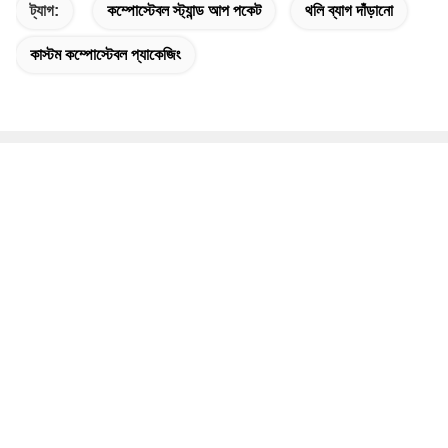
ট্যাগ:
কম্পোস্টেবল স্ট্যান্ড আপ পকেট
থলি ব্যাগ দাঁড়ানো
কাস্টম কম্পোস্টেবল প্যাকেজিং
দ্রুত যোগাযোগ
ঠিকানা
ডংগুয়াং কাউন্টি, চ্যাংঝো সিটি, হেবেই প্রদেশ, চীন
টেলিফোন
19932265798
ই-মেইল
elsa@stfpackingpouch.com