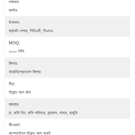
সক্ষমতা:
কাস্টম
উপাদান:
ক্রাফট পেপার, পিবিএটি, পিএলএ
MOQ:
১০০০ পিসি
জিপার:
বায়োডিগ্রেডেবল জিপার
নীচে:
স্ট্যান্ড আপ বটম
ব্যবহার:
চা, কফি বিন, কফি পাউডার, স্ন্যাকস, খাবার, ক্যান্ডি
কীওয়ার্ড:
কম্পোস্টেবল স্ট্যান্ড আপ পকেট