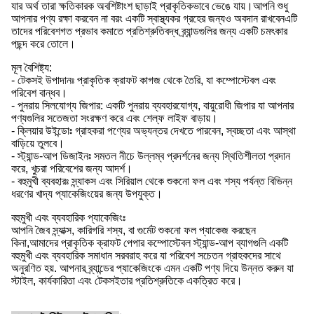
যার অর্থ তারা ক্ষতিকারক অবশিষ্টাংশ ছাড়াই প্রাকৃতিকভাবে ভেঙে যায়।আপনি শুধু
আপনার পণ্য রক্ষা করবেন না বরং একটি স্বাস্থ্যকর গ্রহের জন্যও অবদান রাখবেনএটি
তাদের পরিবেশগত প্রভাব কমাতে প্রতিশ্রুতিবদ্ধ ব্র্যান্ডগুলির জন্য একটি চমৎকার
পছন্দ করে তোলে।
মূল বৈশিষ্ট্য:
- টেকসই উপাদানঃ প্রাকৃতিক ক্রাফট কাগজ থেকে তৈরি, যা কম্পোস্টেবল এবং
পরিবেশ বান্ধব।
- পুনরায় সিলযোগ্য জিপার: একটি পুনরায় ব্যবহারযোগ্য, বায়ুরোধী জিপার যা আপনার
পণ্যগুলির সতেজতা সংরক্ষণ করে এবং শেল্ফ লাইফ বাড়ায়।
- ক্লিয়ার উইন্ডোঃ গ্রাহকরা পণ্যের অভ্যন্তর দেখতে পারবেন, স্বচ্ছতা এবং আস্থা
বাড়িয়ে তুলবে।
- স্ট্যান্ড-আপ ডিজাইনঃ সমতল নীচে উল্লম্ব প্রদর্শনের জন্য স্থিতিশীলতা প্রদান
করে, খুচরা পরিবেশের জন্য আদর্শ।
- বহুমুখী ব্যবহারঃ স্ন্যাকস এবং সিরিয়াল থেকে শুকনো ফল এবং শস্য পর্যন্ত বিভিন্ন
ধরণের খাদ্য প্যাকেজিংয়ের জন্য উপযুক্ত।
বহুমুখী এবং ব্যবহারিক প্যাকেজিংঃ
আপনি জৈব স্ন্যাক্স, কারিগরি শস্য, বা গুর্মেট শুকনো ফল প্যাকেজ করছেন
কিনা,আমাদের প্রাকৃতিক ক্রাফট পেপার কম্পোস্টেবল স্ট্যান্ড-আপ ব্যাগগুলি একটি
বহুমুখী এবং ব্যবহারিক সমাধান সরবরাহ করে যা পরিবেশ সচেতন গ্রাহকদের সাথে
অনুরণিত হয়. আপনার ব্র্যান্ডের প্যাকেজিংকে এমন একটি পণ্য দিয়ে উন্নত করুন যা
স্টাইল, কার্যকারিতা এবং টেকসইতার প্রতিশ্রুতিকে একত্রিত করে।