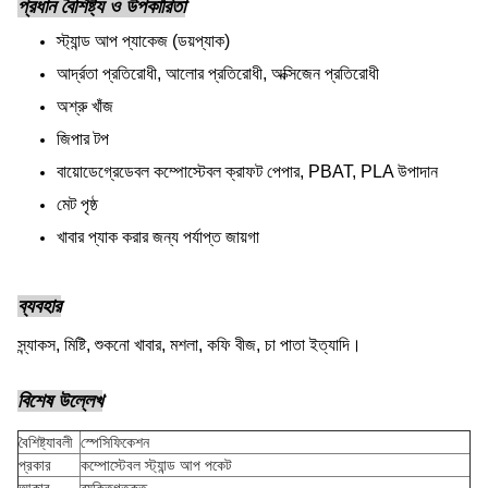
প্রধান বৈশিষ্ট্য ও উপকারিতা
স্ট্যান্ড আপ প্যাকেজ (ডয়প্যাক)
আর্দ্রতা প্রতিরোধী, আলোর প্রতিরোধী, অক্সিজেন প্রতিরোধী
অশ্রু খাঁজ
জিপার টপ
বায়োডেগ্রেডেবল কম্পোস্টেবল ক্রাফট পেপার, PBAT, PLA উপাদান
মেট পৃষ্ঠ
খাবার প্যাক করার জন্য পর্যাপ্ত জায়গা
ব্যবহার
স্ন্যাকস, মিষ্টি, শুকনো খাবার, মশলা, কফি বীজ, চা পাতা ইত্যাদি।
বিশেষ উল্লেখ
বৈশিষ্ট্যাবলী
স্পেসিফিকেশন
প্রকার
কম্পোস্টেবল স্ট্যান্ড আপ পকেট