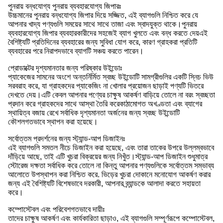
পুনরায় বন্ধযোগ্য পুনরায় ব্যবহারযোগ্য জিপারঃ
উচ্চমানের পুনরায় বন্ধযোগ্য জিপার দিয়ে সজ্জিত, এই ব্যাগগুলি নিশ্চিত করে যে
আপনার খাদ্য পণ্যগুলি সময়ের সাথে সাথে তাজা এবং স্বাদযুক্ত থাকে।পুনরায়
ব্যবহারযোগ্য জিপার ব্যবহারকারীদের সহজেই ব্যাগ খুলতে এবং বন্ধ করতে দেয়এই
বৈশিষ্ট্যটি প্রতিদিনের ব্যবহারের জন্য সুবিধা যোগ করে, কারণ গ্রাহকরা প্রতিটি
ব্যবহারের পরে নিরাপদভাবে ব্যাগটি সঞ্চয় করতে পারেন।
প্রোডাক্টের দৃশ্যমানতার জন্য পরিষ্কার উইন্ডোঃ
প্যাকেজের সামনের অংশে অন্তর্নির্মিত স্বচ্ছ উইন্ডোটি সামগ্রীগুলির একটি স্নিচ ভিউ
সরবরাহ করে, যা গ্রাহকদের প্যাকেজিং না খোলার প্রয়োজন ছাড়াই পণ্যটি ভিতরে
দেখতে দেয়।এটি কেবল আপনার পণ্যের চাক্ষুষ আকর্ষণ বাড়িয়ে তোলে না বরং স্বচ্ছতা
প্রদান করে গ্রাহকদের সাথে আস্থা তৈরি করেকাঠামোগত অখণ্ডতা এবং ব্যাগের
স্থায়িত্ব বজায় রেখে সর্বাধিক দৃশ্যমানতা অর্জনের জন্য স্বচ্ছ উইন্ডোটি
কৌশলগতভাবে স্থাপন করা হয়েছে।
সর্বোত্তম প্রদর্শনের জন্য স্ট্যান্ড-আপ ডিজাইনঃ
এই ব্যাগগুলি সমতল নীচে ডিজাইন করা হয়েছে, এবং তারা তাকের উপরে উল্লম্বভাবে
দাঁড়িয়ে আছে, তাই এটি খুচরা বিক্রয়ের জন্য নিখুঁত।স্ট্যান্ড-আপ ডিজাইন শুধুমাত্র
স্টোরেজ দক্ষতা সর্বাধিক করে তোলে না কিন্তু আপনার পণ্যগুলিকে সর্বোত্তম সম্ভাব্য
আলোতে উপস্থাপন করা নিশ্চিত করে. ভিড়ের খুচরা দোকানে মনোযোগ আকর্ষণ করার
জন্য এই বৈশিষ্ট্যটি বিশেষভাবে দরকারী, আপনার ব্র্যান্ডকে আলাদা করতে সহায়তা
করে।
কম্পোস্টেবল এবং পরিবেশগতভাবে দায়ীঃ
তাদের চাক্ষুষ আকর্ষণ এবং কার্যকারিতা ছাড়াও, এই ব্যাগগুলি সম্পূর্ণরূপে কম্পোস্টেবল,