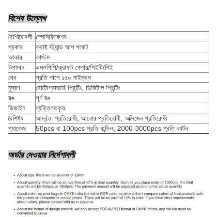
বিশেষ উল্লেখ
বৈশিষ্ট্যাবলী
স্পেসিফিকেশন
প্রকার
ক্রাফ্ট স্ট্যান্ড আপ পকেট
আকার
কাস্টম
উপাদান
এমওপিপি/ক্রাফট পেপার/পিইটি/পিই
বেধ
প্রতি পাশে ১৫০ মাইক্রন
মুদ্রণ
রোটোগ্রাভারি প্রিন্টিং, ডিজিটাল প্রিন্টিং
রঙ
পূর্ণ রঙ
ডিজাইন
ব্যক্তিগতকৃত
বৈশিষ্ট্য
আর্দ্রতা প্রতিরোধী, আলোর প্রতিরোধী, অক্সিজেন প্রতিরোধী
প্যাকেজ
50pcs বা 100pcs প্রতি বান্ডিল, 2000-3000pcs প্রতি কার্টন
অর্ডার দেওয়ার নির্দেশাবলী