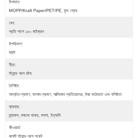
উপাদান:
MOPP/Kraft Paper/PET/PE, ফুড গ্রেড
বেধ:
প্রতি পাশে ১৫০ মাইক্রন
উপরিভাগ:
ম্যাট
নীচে:
স্ট্যান্ড আপ বটম
বৈশিষ্ট্য:
আর্দ্রতা-প্রমাণ, হালকা-প্রমাণ, অক্সিজেন প্রতিরোধের, উচ্চ কঠোরতা এবং বলিষ্ঠতা
ব্যবহার:
স্ন্যাকস, শুকনো খাবার, মশলা, ইত্যাদি
কীওয়ার্ড:
কার্ফট স্ট্যান্ড আপ পকেট