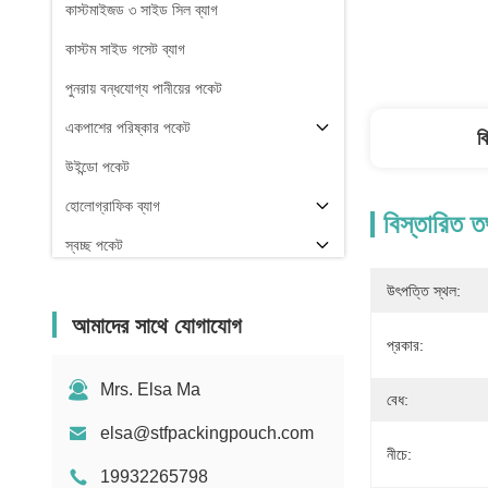
কাস্টমাইজড ৩ সাইড সিল ব্যাগ
কাস্টম সাইড গসেট ব্যাগ
পুনরায় বন্ধযোগ্য পানীয়ের পকেট
একপাশের পরিষ্কার পকেট
ব
উইন্ডো পকেট
হোলোগ্রাফিক ব্যাগ
বিস্তারিত ত
স্বচ্ছ পকেট
স্টক
উৎপত্তি স্থল:
আমাদের সাথে যোগাযোগ
প্রকার:
Mrs. Elsa Ma
বেধ:
elsa@stfpackingpouch.com
নীচে:
19932265798