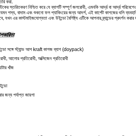
ৈরি করা.
স্টিকের স্তরিতকরণ নিশ্চিত করে যে ব্যাগটি সম্পূর্ণ জলরোধী, এমনকি আর্দ্র বা আর্দ্র পর
 যেমন শস্য, বাদাম এবং শুকনো ফল প্যাকিংয়ের জন্য আদর্শ, এই কার্পেট কাগজের থলি ব্যবহ
কবে, যখন এর কাস্টমাইজযোগ্যতা এবং উইন্ডো বৈশিষ্ট্য এটিকে আপনার ব্র্যান্ডের প্রদর্শন কর
 উপকারিতা
ন্ডো সঙ্গে স্ট্যান্ড আপ kraft কাগজ ব্যাগ (doypack)
িরোধী, আলোর প্রতিরোধী, অক্সিজেন প্রতিরোধী
যাটার খাঁজ
ইন্ডো
ার জন্য পর্যাপ্ত জায়গা