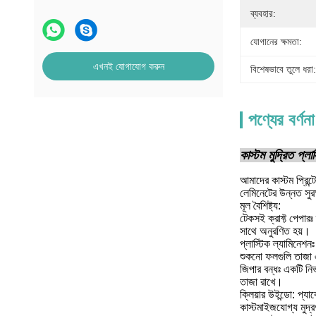
ব্যবহার:
যোগানের ক্ষমতা:
এখনই যোগাযোগ করুন
বিশেষভাবে তুলে ধরা:
পণ্যের বর্ণনা
কাস্টম মুদ্রিত প্ল
আমাদের কাস্টম প্রিন্
লেমিনেটের উন্নত সুর
মূল বৈশিষ্ট্য:
টেকসই ক্রাফ্ট পেপারঃ
সাথে অনুরণিত হয়।
প্লাস্টিক ল্যামিনেশন
শুকনো ফলগুলি তাজা এব
জিপার বন্ধঃ একটি নির
তাজা রাখে।
ক্লিয়ার উইন্ডো: প্
কাস্টমাইজযোগ্য মুদ্রণ