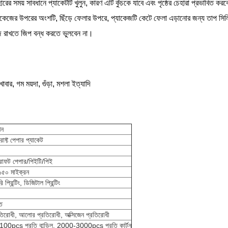
হারের সময় সাবধানে প্যাকেটটি খুলুন, কারণ এটি কুঁচকে যাবে এবং পৃষ্ঠের চেহারা প্রভাবিত কর
্যাকেজের উপরের অংশটি, ছিঁড়ে ফেলার উপরে, প্যাকেজটি কেটে ফেলা এড়ানোর জন্য তাপ সি
 রাখতে জিপ বন্ধ করতে ভুলবেন না।
 খাবার, গম ময়দা, গুঁড়া, মশলা ইত্যাদি
শন
রাফ্ট পেপার প্যাকেট
রাফট পেপার/পিইটি/পিই
 ১৫০ মাইক্রন
প্রিন্টিং, ডিজিটাল প্রিন্টিং
ত
রতিরোধী, আলোর প্রতিরোধী, অক্সিজেন প্রতিরোধী
100pcs প্রতি বান্ডিল, 2000-3000pcs প্রতি কার্টন