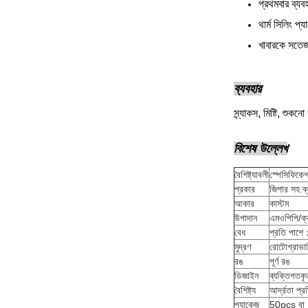
প্রথমবার ব্যব
থার্ম সিলিং প
খাবারকে সতেজ
ব্যবহার
স্ন্যাকস, মিষ্টি, শুকনো
বিশেষ উল্লেখ
বৈশিষ্ট্যাবলী
স্পেসিফিকে
প্রকার
জিপার সহ ক্
আকার
কাস্টম
উপাদান
এমওপিপি/ক্
বেধ
প্রতি পাশে
মুদ্রণ
রোটোগ্রাভারি 
রঙ
পূর্ণ রঙ
ডিজাইন
ব্যক্তিগতকৃ
বৈশিষ্ট্য
আর্দ্রতা প্
প্যাকেজ
50pcs বা 