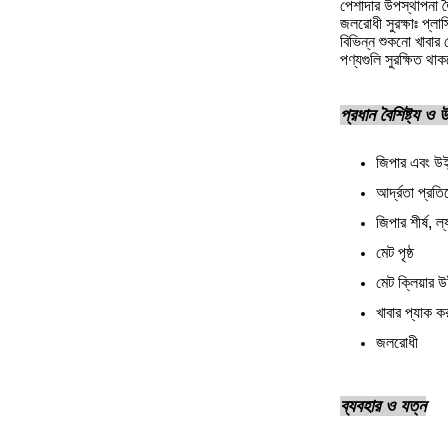
পেশাদার উপস্থাপনা ত
জলরোধী সুরক্ষাঃ প্লা
বিভিন্ন শুকনো খাবার
পণ্যগুলি সুরক্ষিত থা
প্রধান বৈশিষ্ট্য ও
জিপার এবং উই
আর্দ্রতা প্রত
জিপার শীর্ষ, ল্
মেট পৃষ্ঠ
মেট ক্লিয়ার উ
খাবার প্যাক কর
জলরোধী
ব্যবহার ও যত্ন