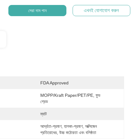
এখনই যোগাযোগ করুন
সেরা দাম পান
FDA Approved
MOPP/Kraft Paper/PET/PE, ফুড 
গ্রেড
ম্যাট
আর্দ্রতা-প্রমাণ, হালকা-প্রমাণ, অক্সিজেন 
প্রতিরোধের, উচ্চ কঠোরতা এবং বলিষ্ঠতা