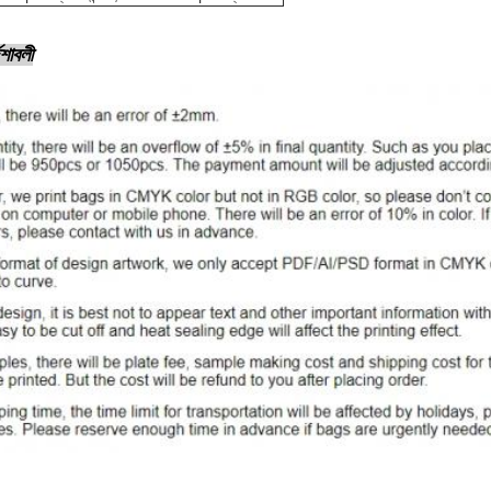
েশাবলী