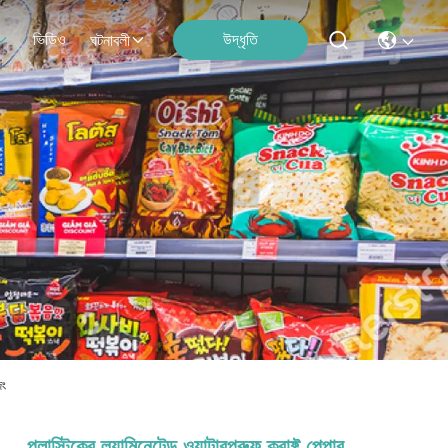
ভিডিও
উদ্ধৃতি
ঘটনাবলী
িং
প্লাস্টিকের ল্যামিনেটেড ওয়াটারপ্রুফ ক্রাফ্ট পেপার