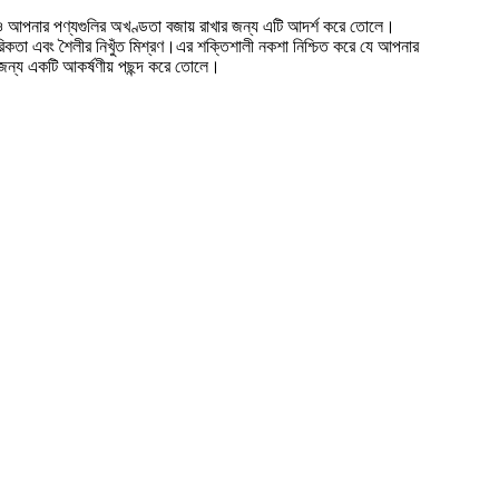
িবেশেও আপনার পণ্যগুলির অখণ্ডতা বজায় রাখার জন্য এটি আদর্শ করে তোলে।
ারিকতা এবং শৈলীর নিখুঁত মিশ্রণ।এর শক্তিশালী নকশা নিশ্চিত করে যে আপনার
ার জন্য একটি আকর্ষণীয় পছন্দ করে তোলে।