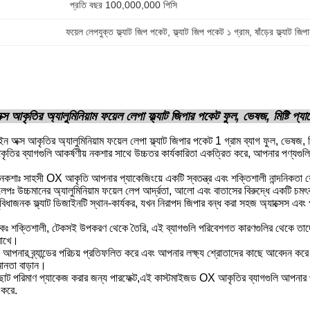
প্রতি বছর 100,000,000 পিসি
ফয়েল লেপযুক্ত ফ্ল্যাট জিপ পকেট
, 
ফ্ল্যাট জিপ পকেট ১ গ্রাম
, 
ষাঁড়ের ফ্ল্যাট জিপ
স আকৃতির অ্যালুমিনিয়াম ফয়েল লেপা ফ্ল্যাট জিপার পকেট ফুল, ভেষজ, মিষ্টি প্যা
 অক্স আকৃতির অ্যালুমিনিয়াম ফয়েল লেপা ফ্ল্যাট জিপার পকেট 1 গ্রাম ব্যাগ ফুল, ভেষজ, ম
তির ব্যাগগুলি আকর্ষণীয় নকশার সাথে উচ্চতর কার্যকারিতা একত্রিত করে, আপনার পণ্যগুলি 
াঃ সাহসী OX আকৃতি আপনার প্যাকেজিংয়ে একটি স্বতন্ত্র এবং শক্তিশালী নান্দনিকতা যোগ
ল লেপঃ উচ্চমানের অ্যালুমিনিয়াম ফয়েল লেপ আর্দ্রতা, আলো এবং বাতাসের বিরুদ্ধে একটি চ
সুবিধাজনক ফ্ল্যাট ডিজাইনটি স্থান-কার্যকর, যখন নিরাপদ জিপার বন্ধ করা সহজ অ্যাক্সেস এব
লকঃ শক্তিশালী, টেকসই উপকরণ থেকে তৈরি, এই ব্যাগগুলি পরিবেশগত কারণগুলির থেকে তাদের 
রাখে।
নঃ আপনার ব্র্যান্ডের পরিচয় প্রতিফলিত করে এবং আপনার লক্ষ্য শ্রোতাদের কাছে আবেদন করে 
যমানতা বাড়ান।
টির ছোট পরিমাণ প্যাকেজ করার জন্য পারফেক্ট,এই কাস্টমাইজড OX আকৃতির ব্যাগগুলি আপনার পণ
 করে.