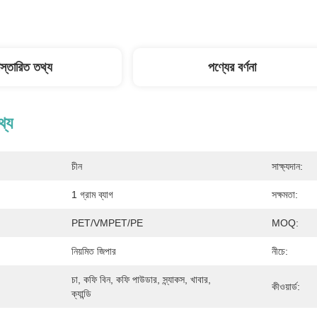
িস্তারিত তথ্য
পণ্যের বর্ণনা
থ্য
চীন
সাক্ষ্যদান:
1 গ্রাম ব্যাগ
সক্ষমতা:
PET/VMPET/PE
MOQ:
নিয়মিত জিপার
নীচে:
চা, কফি বিন, কফি পাউডার, স্ন্যাকস, খাবার, 
কীওয়ার্ড:
ক্যান্ডি