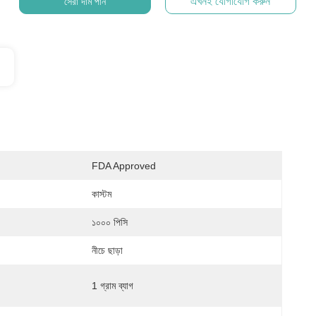
এখনই যোগাযোগ করুন
সেরা দাম পান
FDA Approved
কাস্টম
১০০০ পিসি
নীচে ছাড়া
1 গ্রাম ব্যাগ