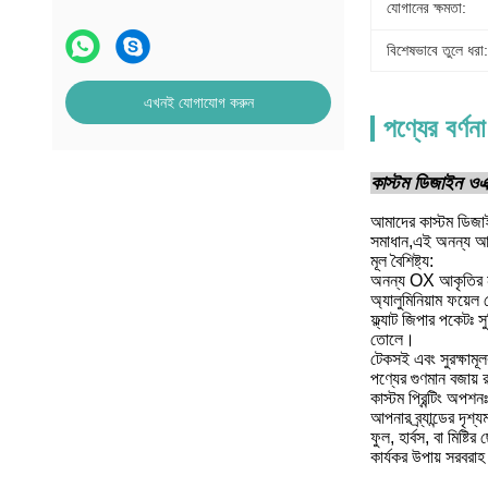
যোগানের ক্ষমতা:
বিশেষভাবে তুলে ধরা:
এখনই যোগাযোগ করুন
পণ্যের বর্ণনা
কাস্টম ডিজাইন ওএক্
আমাদের কাস্টম ডিজাইন
সমাধান,এই অনন্য আকৃ
মূল বৈশিষ্ট্য:
অনন্য OX আকৃতির নকশ
অ্যালুমিনিয়াম ফয়ে
ফ্ল্যাট জিপার পকেটঃ 
তোলে।
টেকসই এবং সুরক্ষামূ
পণ্যের গুণমান বজায় 
কাস্টম প্রিন্টিং অপশ
আপনার ব্র্যান্ডের দৃশ্
ফুল, হার্বস, বা মিষ্
কার্যকর উপায় সরবরাহ