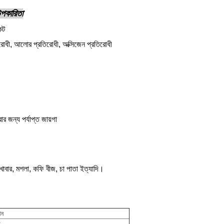
 উপকারিতা
েট
িরোধী, আলোর প্রতিরোধী, অক্সিজেন প্রতিরোধী
ার জন্য পর্যাপ্ত জায়গা
নো খাবার, মশলা, কফি বীজ, চা পাতা ইত্যাদি।
শন