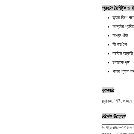
প্রধান বৈশিষ্ট্য ও
ফ্ল্যাট জিপ পক
আর্দ্রতা প্রত
অশ্রু খাঁজ
জিপার টপ
কাস্টম আকৃতি
চকচকে পৃষ্ঠ
খাবার প্যাক কর
ব্যবহার
স্ন্যাকস, মিষ্টি, শুক
বিশেষ উল্লেখ
বৈশিষ্ট্যাবলী
স্পেসিফিকে