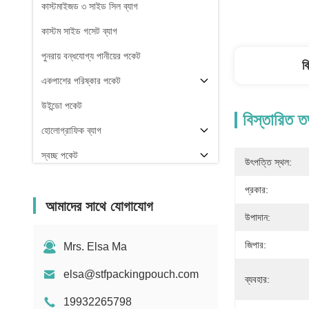
কাস্টমাইজড ৩ সাইড সিল ব্যাগ
কাস্টম সাইড গসেট ব্যাগ
পুনরায় বন্ধযোগ্য পানীয়ের পকেট
ব
একপাশের পরিষ্কার পকেট
উইন্ডো পকেট
বিস্তারিত ত
হোলোগ্রাফিক ব্যাগ
স্বচ্ছ পকেট
উৎপত্তি স্থল:
স্টক
প্রকার:
আমাদের সাথে যোগাযোগ
উপাদান:
জিপার:
Mrs. Elsa Ma
elsa@stfpackingpouch.com
ব্যবহার:
19932265798