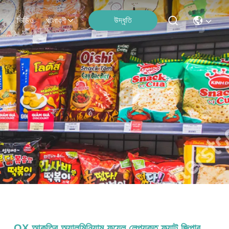
ভিডিও
উদ্ধৃতি
ঘটনাবলী
OX আকৃতির অ্যালুমিনিয়াম ফয়েল লেপযুক্ত ফ্ল্যাট জিপার