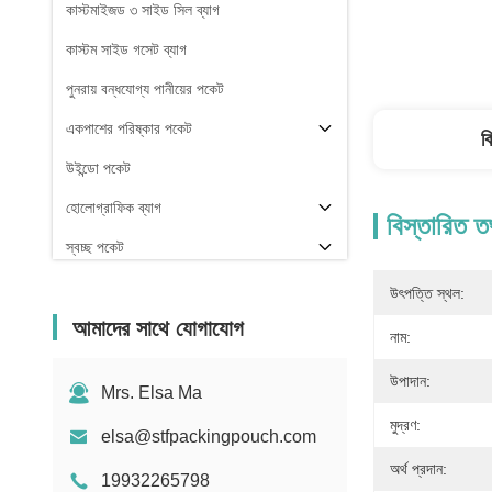
কাস্টমাইজড ৩ সাইড সিল ব্যাগ
কাস্টম সাইড গসেট ব্যাগ
পুনরায় বন্ধযোগ্য পানীয়ের পকেট
একপাশের পরিষ্কার পকেট
ব
উইন্ডো পকেট
হোলোগ্রাফিক ব্যাগ
বিস্তারিত ত
স্বচ্ছ পকেট
স্টক
উৎপত্তি স্থল:
আমাদের সাথে যোগাযোগ
নাম:
উপাদান:
Mrs. Elsa Ma
মুদ্রণ:
elsa@stfpackingpouch.com
অর্থ প্রদান:
19932265798