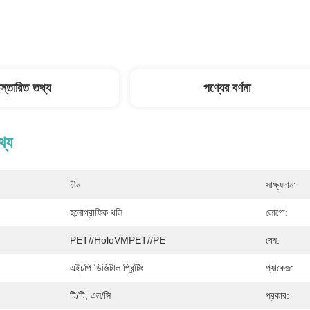
িস্তারিত তথ্য
পণ্যের বর্ণনা
থ্য
চীন
সাক্ষ্যদান:
হলোগ্রাফিক থলি
লোগো:
PET//HoloVMPET//PE
বেধ:
এইচপি ডিজিটাল প্রিন্টিং
প্যাকেজ:
টি/টি, এল/সি
প্রকার: