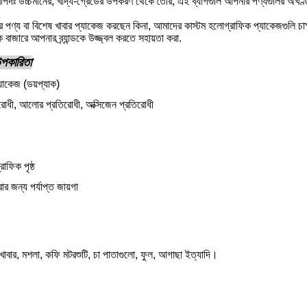
াপদঃ উচ্চমানের, খাদ্য-গ্রেডের উপকরণ থেকে তৈরি, এই ব্যাগগুলি আপনার পণ্যগুলির অখণ্ড
র পণ্য বা বিশেষ খাবার প্যাকেজ করছেন কিনা, আমাদের কাস্টম হলোগ্রাফিক প্যাকেজগুলি চাক্ষু
বাজারে আপনার ব্র্যান্ডকে উজ্জ্বল করতে সহায়তা করা.
 উপকারিতা
্যাকেজ (ডয়প্যাক)
িরোধী, আলোর প্রতিরোধী, অক্সিজেন প্রতিরোধী
াফিক পৃষ্ঠ
ার জন্য পর্যাপ্ত জায়গা
কনো খাবার, মশলা, কফি মটরশুটি, চা পাতাগুলো, ফুল, আগাছা ইত্যাদি।