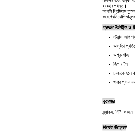
টেকসই এবং খাদ্য-নির
ব্যবহার পর্যন্ত।
আপনি প্রিমিয়াম ফুলে
করে,প্রতিযোগিতামূলক 
প্রধান বৈশিষ্ট্য ও
স্ট্যান্ড আপ প
আর্দ্রতা প্রত
অশ্রু খাঁজ
জিপার টপ
চকচকে হলোগ্র
খাবার প্যাক কর
ব্যবহার
স্ন্যাকস, মিষ্টি, শু
বিশেষ উল্লেখ