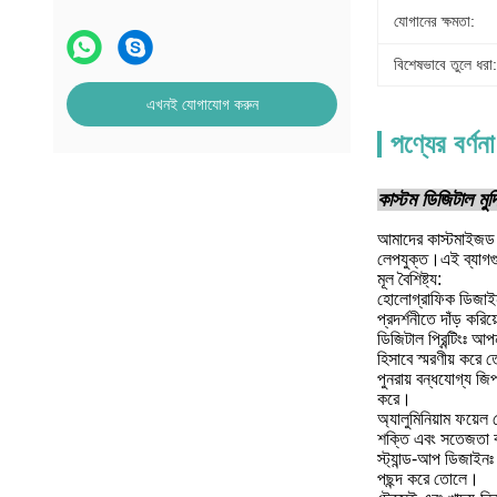
যোগানের ক্ষমতা:
বিশেষভাবে তুলে ধরা:
এখনই যোগাযোগ করুন
পণ্যের বর্ণনা
কাস্টম ডিজিটাল মুদ
আমাদের কাস্টমাইজড ড
লেপযুক্ত।এই ব্যাগগুল
মূল বৈশিষ্ট্য:
হোলোগ্রাফিক ডিজাইন:
প্রদর্শনীতে দাঁড় করিয
ডিজিটাল প্রিন্টিংঃ আপ
হিসাবে স্মরণীয় করে 
পুনরায় বন্ধযোগ্য জি
করে।
অ্যালুমিনিয়াম ফয়েল
শক্তি এবং সতেজতা বজা
স্ট্যান্ড-আপ ডিজাইনঃ
পছন্দ করে তোলে।