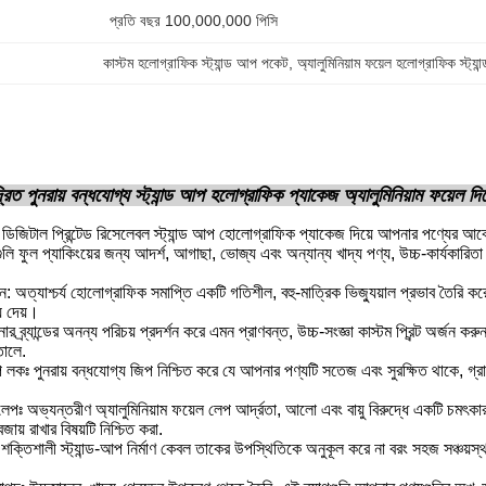
প্রতি বছর 100,000,000 পিসি
কাস্টম হলোগ্রাফিক স্ট্যান্ড আপ পকেট
, 
অ্যালুমিনিয়াম ফয়েল হলোগ্রাফিক স্ট্
্রিত পুনরায় বন্ধযোগ্য স্ট্যান্ড আপ হলোগ্রাফিক প্যাকেজ অ্যালুমিনিয়াম ফয়েল 
িজিটাল প্রিন্টেড রিসেলেবল স্ট্যান্ড আপ হোলোগ্রাফিক প্যাকেজ দিয়ে আপনার পণ্যের আবেদন
ি ফুল প্যাকিংয়ের জন্য আদর্শ, আগাছা, ভোজ্য এবং অন্যান্য খাদ্য পণ্য, উচ্চ-কার্যকারিতা ক
 অত্যাশ্চর্য হোলোগ্রাফিক সমাপ্তি একটি গতিশীল, বহু-মাত্রিক ভিজ্যুয়াল প্রভাব তৈর
়ে দেয়।
নার ব্র্যান্ডের অনন্য পরিচয় প্রদর্শন করে এমন প্রাণবন্ত, উচ্চ-সংজ্ঞা কাস্টম প্রিন্ট অর্জন 
তোলে.
প লকঃ পুনরায় বন্ধযোগ্য জিপ নিশ্চিত করে যে আপনার পণ্যটি সতেজ এবং সুরক্ষিত থাকে, গ্র
 লেপঃ অভ্যন্তরীণ অ্যালুমিনিয়াম ফয়েল লেপ আর্দ্রতা, আলো এবং বায়ু বিরুদ্ধে একটি চমৎক
য় রাখার বিষয়টি নিশ্চিত করা.
 শক্তিশালী স্ট্যান্ড-আপ নির্মাণ কেবল তাকের উপস্থিতিকে অনুকূল করে না বরং সহজ সঞ্চয়স