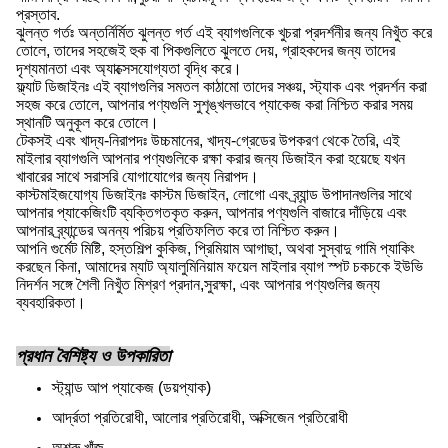
প্রস্তাব.
ঝুলন্ত গর্তঃ অন্তর্নির্মিত ঝুলন্ত গর্ত এই ব্যাগগুলিকে খুচরা প্রদর্শনীর জন্য নিখুঁত করে
তোলে, তাদের সহজেই হুক বা পিকগুলিতে ঝুলতে দেয়, গ্রাহকদের জন্য তাদের
দৃশ্যমানতা এবং অ্যাক্সেসযোগ্যতা বৃদ্ধি করে।
ফ্ল্যাট ডিজাইনঃ এই ব্যাগগুলির সমতল কাঠামো তাদের সঞ্চয়, স্ট্যাক এবং প্রদর্শন করা
সহজ করে তোলে, আপনার পণ্যগুলি সুশৃঙ্খলভাবে প্যাকেজ করা নিশ্চিত করার সময়
স্থানটি অনুকূল করে তোলে।
টেকসই এবং খাদ্য-নিরাপদঃ উচ্চমানের, খাদ্য-গ্রেডের উপকরণ থেকে তৈরি, এই
মাইলার ব্যাগগুলি আপনার পণ্যগুলিকে রক্ষা করার জন্য ডিজাইন করা হয়েছে যখন
খাবারের সাথে সরাসরি যোগাযোগের জন্য নিরাপদ।
কাস্টমাইজযোগ্য ডিজাইনঃ কাস্টম ডিজাইন, লোগো এবং ব্র্যান্ড উপাদানগুলির সাথে
আপনার প্যাকেজিংটি ব্যক্তিগতকৃত করুন, আপনার পণ্যগুলি বাজারে দাঁড়িয়ে এবং
আপনার ব্র্যান্ডের অনন্য পরিচয় প্রতিফলিত করে তা নিশ্চিত করুন।
আপনি গুর্মেট মিষ্টি, হস্তশিল্প কুকিজ, প্রিমিয়াম আগাছা, অথবা সুস্বাদু গামি প্যাকিং
করছেন কিনা, আমাদের ম্যাট অ্যালুমিনিয়াম ফয়েল মাইলার ব্যাগ স্পট চকচকে ইউভি
নিদর্শন সঙ্গে শৈলী নিখুঁত মিশ্রণ প্রদান,সুরক্ষা, এবং আপনার পণ্যগুলির জন্য
ব্যবহারিকতা।
প্রধান বৈশিষ্ট্য ও উপকারিতা
স্ট্যান্ড আপ প্যাকেজ (ডয়প্যাক)
আর্দ্রতা প্রতিরোধী, আলোর প্রতিরোধী, অক্সিজেন প্রতিরোধী
অশ্রু খাঁজ