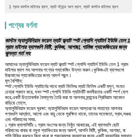
1 গ্রাম কাস্টম মাইলার ব্যাগ
, 
ম্যাট স্ট্যান্ড আপ ব্যাগ
, 
ম্যাট কাস্টম মাইলার ব্যাগ
পণ্যের বর্ণনা
কাস্টম অ্যালুমিনিয়াম ফয়েল ম্যাট ফ্ল্যাট স্পট গ্লোসি প্যাটার্ন ইউভি তেল 1
গ্রাম মাইলার ব্যাগগুলি মিষ্টি, কুকিজ, আগাছা, গামিজ প্যাকেজিংয়ের জন্য
ঝুলন্ত গর্ত সহ
আমাদের অ্যালুমিনিয়াম ফয়েল ম্যাট ফ্ল্যাট স্পট গ্লোসি প্যাটার্ন ইউভি তেল 1 গ্রাম
মাইলার ব্যাগ সহ আপনার পণ্যের প্যাকেজিং উন্নত করুন।কুকিজএই ব্যাগগুলো
উচ্চমানের প্যাকেজিংয়ের জন্য আদর্শ পছন্দ।
মূল বৈশিষ্ট্য:
স্পট গ্লোসি ইউভি প্যাটার্নের সাথে ম্যাট ফিনিসঃ ম্যাট ফিনিস একটি মসৃণ, সংযত
চেহারা প্রদান করে, যখন স্পট গ্লোসি ইউভি প্যাটার্নটি কমনীয়তার একটি স্পর্শ যোগ
করে,একটি চিত্তাকর্ষক বৈসাদৃশ্য তৈরি করা যা আপনার ব্র্যান্ডের প্রিমিয়াম আবেদন
বাড়িয়ে তোলে.
অ্যালুমিনিয়াম ফয়েল সুরক্ষা: অ্যালুমিনিয়াম ফয়েল আস্তরণের সাহায্যে আপনার
পণ্যগুলি আর্দ্রতা, আলো এবং বায়ু থেকে সুরক্ষিত থাকে, তাদের সতেজতা, স্বাদ,সঞ্চয়
এবং পরিবহনের সময়.
১ গ্রাম ক্যাপাসিটিঃ ১ গ্রাম অংশের জন্য নিখুঁত আকারের, এই ব্যাগগুলি ছোট
পরিমানের খাবার বা নমুনা প্যাকিংয়ের জন্য আদর্শ, আপনি মিষ্টি, কুকিজ, আগাছা, বা
গামি বিক্রি করছেন কিনা,খুচরা বা প্রচারমূলক ব্যবহারের জন্য একটি ব্যবহারিক সমাধান