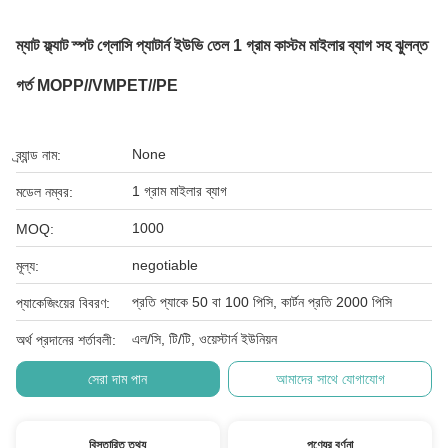
ম্যাট ফ্ল্যাট স্পট গ্লোসি প্যাটার্ন ইউভি তেল 1 গ্রাম কাস্টম মাইলার ব্যাগ সহ ঝুলন্ত
গর্ত MOPP//VMPET//PE
None
ব্র্যান্ড নাম:
1 গ্রাম মাইলার ব্যাগ
মডেল নম্বর:
1000
MOQ:
negotiable
মূল্য:
প্রতি প্যাকে 50 বা 100 পিসি, কার্টন প্রতি 2000 পিসি
প্যাকেজিংয়ের বিবরণ:
এল/সি, টি/টি, ওয়েস্টার্ন ইউনিয়ন
অর্থ প্রদানের শর্তাবলী:
সেরা দাম পান
আমাদের সাথে যোগাযোগ
বিস্তারিত তথ্য
পণ্যের বর্ণনা