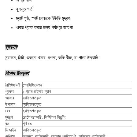
ঝুলন্ত গর্ত
ম্যাট পৃষ্ঠ, স্পট চকচকে ইউভি মুদ্রণ
খাবার প্যাক করার জন্য পর্যাপ্ত জায়গা
ব্যবহার
স্ন্যাকস, মিষ্টি, শুকনো খাবার, মশলা, কফি বীজ, চা পাতা ইত্যাদি।
বিশেষ উল্লেখ
বৈশিষ্ট্যাবলী
স্পেসিফিকেশন
প্রকার
১ গ্রাম মাইলার ব্যাগ
আকার
ব্যক্তিগতকৃত
উপাদান
ব্যক্তিগতকৃত
বেধ
ব্যক্তিগতকৃত
মুদ্রণ
রোটোগ্রাভারি, ডিজিটাল প্রিন্টিং
রঙ
পূর্ণ রঙ
ডিজাইন
ব্যক্তিগতকৃত
বৈশিষ্ট্য
আর্দ্রতা প্রতিরোধী, আলোর প্রতিরোধী, অক্সিজেন প্রতিরোধী