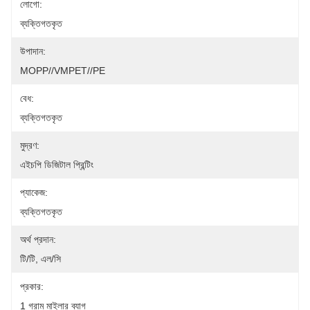
লোগো:
ব্যক্তিগতকৃত
উপাদান:
MOPP//VMPET//PE
বেধ:
ব্যক্তিগতকৃত
মুদ্রণ:
এইচপি ডিজিটাল প্রিন্টিং
প্যাকেজ:
ব্যক্তিগতকৃত
অর্থ প্রদান:
টি/টি, এল/সি
প্রকার:
1 গ্রাম মাইলার ব্যাগ