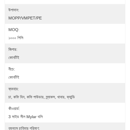
উপাদান:
MOPP/VMPET/PE
MOQ:
১০০০ পিসি
জিপার:
কোনটিই
নীচে:
কোনটিই
ব্যবহার:
চা, কফি বিন, কফি পাউডার, স্ন্যাকস, খাবার, ক্যান্ডি
কীওয়ার্ড:
3 সাইড সীল Mylar থলি
ন্যূনতম চাহিদার পরিমাণ: