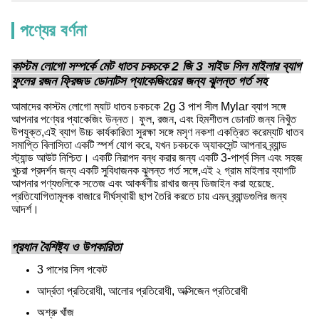
পণ্যের বর্ণনা
কাস্টম লোগো সম্পর্কে মেট ধাতব চকচকে 2 জি 3 সাইড সিল মাইলার ব্যাগ
ফুলের রজন ফ্রিজড ডোনাটস প্যাকেজিংয়ের জন্য ঝুলন্ত গর্ত সহ
আমাদের কাস্টম লোগো ম্যাট ধাতব চকচকে 2g 3 পাশ সীল Mylar ব্যাগ সঙ্গে
আপনার পণ্যের প্যাকেজিং উন্নত। ফুল, রজন, এবং হিমশীতল ডোনাট জন্য নিখুঁত
উপযুক্ত,এই ব্যাগ উচ্চ কার্যকারিতা সুরক্ষা সঙ্গে মসৃণ নকশা একত্রিত করেম্যাট ধাতব
সমাপ্তি বিলাসিতা একটি স্পর্শ যোগ করে, যখন চকচকে অ্যাকসেন্ট আপনার ব্র্যান্ড
স্ট্যান্ড আউট নিশ্চিত। একটি নিরাপদ বন্ধ করার জন্য একটি 3-পার্শ্ব সিল এবং সহজ
খুচরা প্রদর্শন জন্য একটি সুবিধাজনক ঝুলন্ত গর্ত সঙ্গে,এই ২ গ্রাম মাইলার ব্যাগটি
আপনার পণ্যগুলিকে সতেজ এবং আকর্ষণীয় রাখার জন্য ডিজাইন করা হয়েছে.
প্রতিযোগিতামূলক বাজারে দীর্ঘস্থায়ী ছাপ তৈরি করতে চায় এমন ব্র্যান্ডগুলির জন্য
আদর্শ।
প্রধান বৈশিষ্ট্য ও উপকারিতা
3 পাশের সিল পকেট
আর্দ্রতা প্রতিরোধী, আলোর প্রতিরোধী, অক্সিজেন প্রতিরোধী
অশ্রু খাঁজ