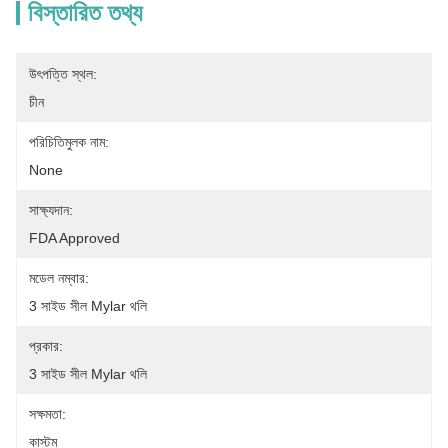
বিস্তারিত তথ্য
উৎপত্তি স্থল:
চীন
পরিচিতিমুলক নাম:
None
সাক্ষ্যদান:
FDA Approved
মডেল নম্বার:
3 সাইড সীল Mylar থলি
প্রকার:
3 সাইড সীল Mylar থলি
সক্ষমতা:
কাস্টম