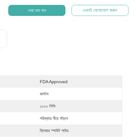
এখনই যোগাযোগ করুন
সেরা দাম পান
FDA Approved
কাস্টম
১০০০ পিসি
পরিষ্কার নীচে দাঁড়ান
ক্লিয়ার স্পাউট পাউচ