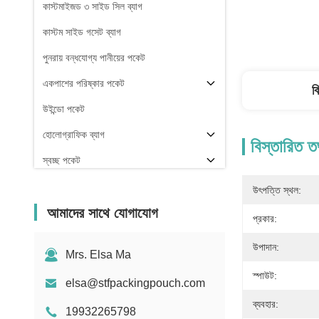
কাস্টমাইজড ৩ সাইড সিল ব্যাগ
কাস্টম সাইড গসেট ব্যাগ
পুনরায় বন্ধযোগ্য পানীয়ের পকেট
একপাশের পরিষ্কার পকেট
ব
উইন্ডো পকেট
হোলোগ্রাফিক ব্যাগ
বিস্তারিত ত
স্বচ্ছ পকেট
স্টক
উৎপত্তি স্থল:
আমাদের সাথে যোগাযোগ
প্রকার:
উপাদান:
Mrs. Elsa Ma
স্পাউট:
elsa@stfpackingpouch.com
ব্যবহার:
19932265798