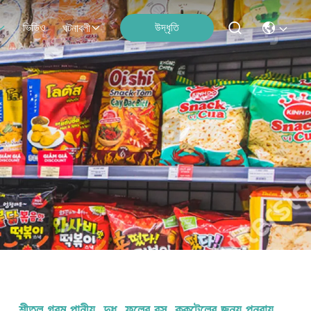
ভিডিও
উদ্ধৃতি
ঘটনাবলী
শীতল গরম পানীয়, দুধ, ফলের রস, ককটেলের জন্য পুনরায়