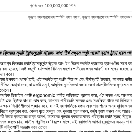
প্রতি বছর 100,000,000 পিসি
পুনরায় ব্যবহারযোগ্য স্পাউট প্যাচ ব্যাগ
, 
পুনরায় ব্যবহারযোগ্য স্পাউট প্যাকেজ 
য ক্লিয়ার ম্যাট ট্রান্সলুসেন্ট স্ট্যান্ড আপ শীর্ষ মধ্যম স্পুট পকেট ব্যাগ ঠান্ডা গ
রযোগ্য ক্লিয়ার ম্যাট ট্রান্সলুসেন্ট স্ট্যান্ড আপ টপ মিডল স্পাউট প্যাকেজ ব্যাগগুলির সাথে 
 করা হয়েছে।এই বহুমুখী ব্যাগগুলি বিভিন্ন ধরণের পানীয়ের জন্য আদর্শ, যার মধ্যে রয়েছে 
রদান করে।
ডের উপকরণ থেকে তৈরি, এই স্পাউট ব্যাগগুলি নিরাপদ এবং দীর্ঘস্থায়ী উভয়ই, আপনার পানীয়গুল
ীলিত চেহারা দেয়, যা একটি মসৃণ, আধুনিক নান্দনিকতা বজায় রেখে সামগ্রীগুলিকে দৃশ্যমান করা
ে তোলে।
্পাউট ডিজাইন একটি ergonomic পানীয় অভিজ্ঞতা প্রদান করে, এটা সহজ এবং আপনার পানীয
ফুটো এবং ছিটকে যাওয়া রোধ করে, আপনার পানীয়গুলি সতেজ এবং সংরক্ষিত থাকে তা নিশ্চিত 
 চমৎকার স্থিতিশীলতা প্রদান করে, যা এই ব্যাগগুলিকে সঞ্চয় এবং প্রদর্শনের জন্য সুবিধ
 বিকল্প প্রস্তাব করা. কেবল ধুয়ে ফেলুন এবং পুনরায় পূরণ করুন, বর্জ্য হ্রাস করুন এবং আ
রী উভয় ব্যবহারের জন্য আদর্শ, আমাদের পুনরায় ব্যবহারযোগ্য পরিষ্কার ম্যাট স্বচ্ছ স্ট্যান
ন্নত করতে চায়. কাস্টম প্রিন্টিংয়ের বিকল্পের সাথে, এই ব্যাগগুলি আপনার ব্র্যান্ডের অনন্
টি শক্তিশালী সরঞ্জাম করে তোলে।