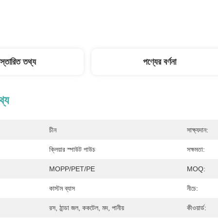
িস্তারিত তথ্য
পণ্যের বর্ণনা
থ্য
চীন
সাক্ষ্যদান:
ক্লিয়ার স্পাউট পাউচ
সক্ষমতা:
MOPP/PET/PE
MOQ:
কাস্টম ব্যাস
নীচে:
রস, ঠান্ডা জল, ককটেল, মদ, পানীয়
কীওয়ার্ড: