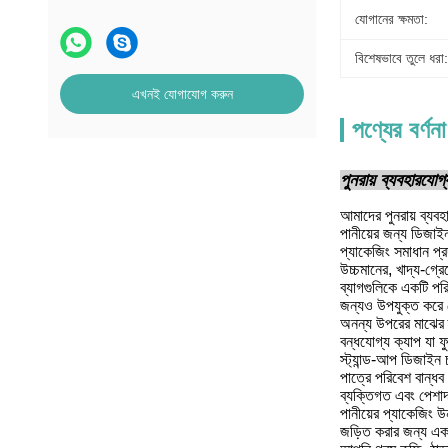
যোগানের ক্ষমতা:
বিশেষভাবে তুলে ধরা:
এখনই যোগাযোগ করুন
পণ্যের বর্ণনা
পুনরায় ব্যবহারযোগ্
আমাদের পুনরায় ব্যবহা
পানীয়ের জন্য ডিজাইন
প্যাকেজিং সমাধান প্
উচ্চমানের, খাদ্য-গ্রে
ব্যাগগুলিকে একটি পরিশ
জন্যও উপযুক্ত কর
অনন্য উপরের মাঝের স
বন্ধযোগ্য ক্যাপ যা 
স্ট্যান্ড-আপ ডিজাইন
পাত্রে পরিবেশ বান্ধব
ব্যক্তিগত এবং পেশাদা
পানীয়ের প্যাকেজিং উ
জড়িত করার জন্য এক