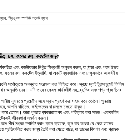
ব্যাগ
, 
ড্রিঙ্কস স্পাউট পকেট ব্যাগ
রম পানীয়, দুধ, ফলের রস, ককটেল জন্য
কার্যকারিতা এবং কমনীয়তার নিখুঁত মিশ্রণটি অনুভব করুন, যা ঠান্ডা এবং গরম উভয়
দুধ, ফলের রস, ককটেল ইত্যাদি, যা একটি ব্যবহারিক এবং চাক্ষুষভাবে আকর্ষণীয়
ি সর্বোত্তম অবস্থায় সংরক্ষণ করা নিশ্চিত করে।স্বচ্ছ ম্যাট ট্রান্সলুসেন্ট ফিনিস
র অনুমতি দেয়। এটি তাদের কেবল কার্যকরীই নয়, ব্র্যান্ডিং এবং পণ্য প্রদর্শনের
় ন্যূনতম প্রচেষ্টার সঙ্গে স্বাদ গ্রহণ করা সহজ করে তোলে।পুনরায়
করে, আপনি বাড়িতে, কর্মক্ষেত্রে বা চলতে চলতে থাকুন।
াজনক করে তোলে। তারা পুনরায় ব্যবহারযোগ্য এবং পরিষ্কার করা সহজ।এককালীন
রও টেকসই জীবনধারা সমর্থন করুন।
্ড-আপ শীর্ষ মধ্যম স্পাউট ব্যাগ ব্যাগ ক্যাফে, জুস বার,অথবা যে কেউ তাদের
য পরিচয় প্রতিফলিত করার জন্য তৈরি করা যেতে পারে, যা তাদের বিপণন এবং গ্রাহক