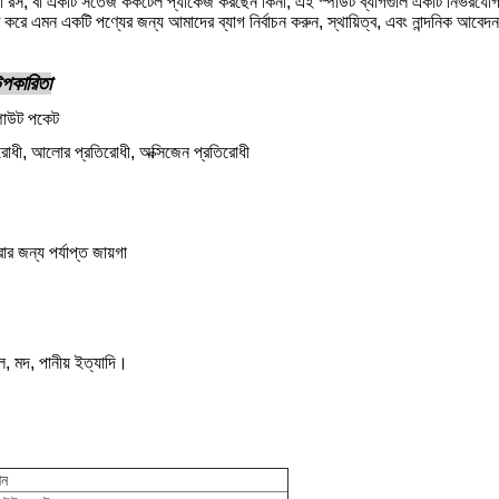
া রস, বা একটি সতেজ ককটেল প্যাকেজ করছেন কিনা, এই স্পাউট ব্যাগগুলি একটি নির্ভরযোগ্
 করে এমন একটি পণ্যের জন্য আমাদের ব্যাগ নির্বাচন করুন, স্থায়িত্ব, এবং নান্দনিক আবে
 উপকারিতা
স্পাউট পকেট
িরোধী, আলোর প্রতিরোধী, অক্সিজেন প্রতিরোধী
ার জন্য পর্যাপ্ত জায়গা
েল, মদ, পানীয় ইত্যাদি।
শন