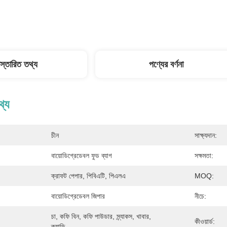
িস্তারিত তথ্য
পণ্যের বর্ণনা
থ্য
চীন
সাক্ষ্যদান:
বায়োডিগ্রেডেবল ফুড ব্যাগ
সক্ষমতা:
ক্রাফট পেপার, পিবিএটি, পিএলএ
MOQ:
বায়োডিগ্রেডেবল জিপার
নীচে:
চা, কফি বিন, কফি পাউডার, স্ন্যাকস, খাবার, 
কীওয়ার্ড:
ক্যান্ডি