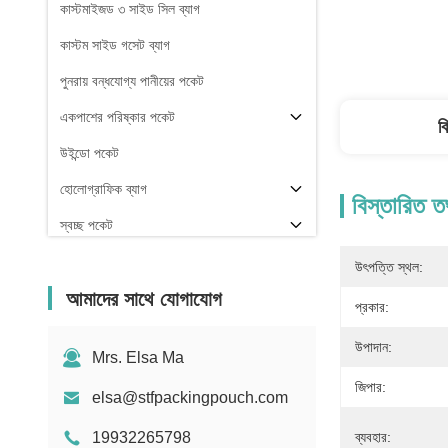
কাস্টমাইজড ৩ সাইড সিল ব্যাগ
কাস্টম সাইড গসেট ব্যাগ
পুনরায় বন্ধযোগ্য পানীয়ের পকেট
একপাশের পরিষ্কার পকেট
ব
উইন্ডো পকেট
হোলোগ্রাফিক ব্যাগ
বিস্তারিত ত
স্বচ্ছ পকেট
স্টক
উৎপত্তি স্থল:
আমাদের সাথে যোগাযোগ
প্রকার:
উপাদান:
Mrs. Elsa Ma
জিপার:
elsa@stfpackingpouch.com
19932265798
ব্যবহার: