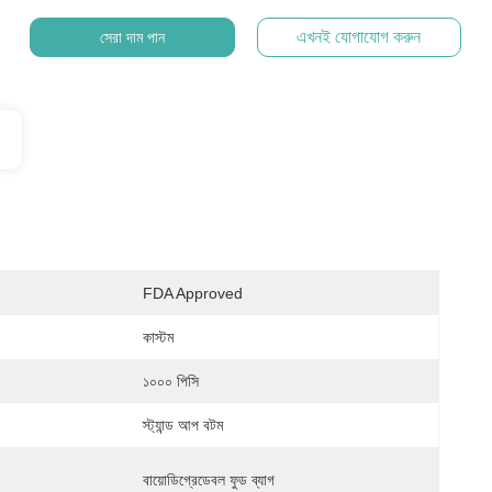
এখনই যোগাযোগ করুন
সেরা দাম পান
FDA Approved
কাস্টম
১০০০ পিসি
স্ট্যান্ড আপ বটম
বায়োডিগ্রেডেবল ফুড ব্যাগ