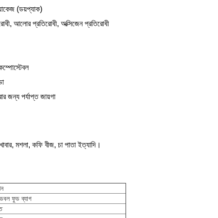
্যাকেজ (ডয়প্যাক)
িরোধী, আলোর প্রতিরোধী, অক্সিজেন প্রতিরোধী
কম্পোস্টেবল
ডো
ার জন্য পর্যাপ্ত জায়গা
নো খাবার, মশলা, কফি বীজ, চা পাতা ইত্যাদি।
শন
ডেবল ফুড ব্যাগ
ত