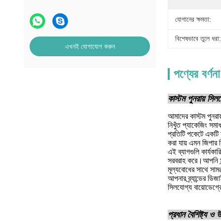
যোগানের ক্ষমতা:
বিশেষভাবে তুলে ধরা:
এখনই যোগাযোগ করুন
পণ্যের বর্ণনা
কাস্টম পুনরায় সিল
আমাদের কাস্টম পুনরায
নিখুঁত প্যাকেজিং সম
প্রতিটি পকেটে একটি স
করা যায় এমন জিপার 
এই ব্যাগগুলি কার্যকা
সরবরাহ করে।আপনি স্ন্
মূল্যবোধের সাথে সামঞ্
আপনার ব্র্যান্ডের ডি
সিলযোগ্য বায়োডেগ্রে
প্রধান বৈশিষ্ট্য ও