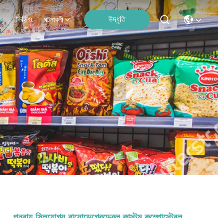
ভিডিও
উদ্ধৃতি
ঘটনাবলী
পুনরায় সিলযোগ্য বায়োডেগ্রেডেবল কাস্টম কম্পোস্টেবল