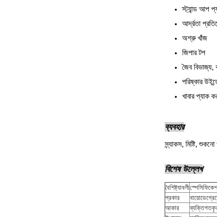
স্ট্যান্ড আপ প
আর্দ্রতা প্রত
অশ্রু খাঁজ
জিপার টপ
জৈব বিভাজ্য, 
পরিষ্কার উইন্
খাবার প্যাক কর
ব্যবহার
স্ন্যাকস, মিষ্টি, শুক
বিশেষ উল্লেখ
বৈশিষ্ট্যাবলী
স্পেসিফিকে
প্রকার
বায়োডেগ্রে
আকার
ব্যক্তিগতকৃ