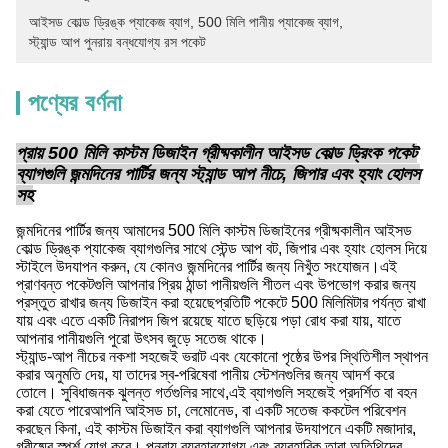
আইসড কোল্ড ড্রিঙ্ক প্যাকেজ ব্যাগ
, 
500 মিলি পানীয় প্যাকেজ ব্যাগ
, 
স্ট্যান্ড আপ পুনরায় বন্ধযোগ্য রস পকেট
পণ্যের বর্ণনা
প্রায় 500 মিলি কাস্টম ডিজাইন গ্রীষ্মকালীন আইসড কোল্ড ড্রিংক পকেট
ব্যাগগুলি জন্মদিনের পার্টির জন্য স্ট্যান্ড আপ নীচে, জিপার এবং হ্যাং হোলস
সহ
জন্মদিনের পার্টির জন্য আমাদের 500 মিলি কাস্টম ডিজাইনের গ্রীষ্মকালীন আইসড
কোল্ড ড্রিঙ্ক প্যাকেজ ব্যাগগুলির সাথে স্টেন্ড আপ বট, জিপার এবং হ্যাং হোলস দিয়ে
স্টাইলে উদযাপন করুন, যে কোনও জন্মদিনের পার্টির জন্য নিখুঁত সংযোজন।এই
প্রাণবন্ত পকেটগুলি আপনার প্রিয় ঠান্ডা পানীয়গুলি শীতল এবং উপভোগ করার জন্য
প্রস্তুত রাখার জন্য ডিজাইন করা হয়েছেপ্রতিটি পকেটে 500 মিলিমিটার পর্যন্ত রাখা
যায় এবং এতে একটি নিরাপদ জিপ রয়েছে যাতে ছড়িয়ে পড়া রোধ করা যায়, যাতে
আপনার পানীয়গুলি পুরো উৎসব জুড়ে সতেজ থাকে।
স্ট্যান্ড-আপ নীচের নকশা সহজেই ভরাট এবং যেকোনো পৃষ্ঠের উপর স্থিতিশীল স্থাপন
করার অনুমতি দেয়, যা তাদের স্ব-পরিষেবা পানীয় স্টেশনগুলির জন্য আদর্শ করে
তোলে। সুবিধাজনক ঝুলন্ত গর্তগুলির সাথে,এই ব্যাগগুলি সহজেই প্রদর্শিত বা বহন
করা যেতে পারেআপনি আইসড চা, লেমোনেড, বা একটি সতেজ ককটেল পরিবেশন
করছেন কিনা, এই কাস্টম ডিজাইন করা ব্যাগগুলি আপনার উদযাপনে একটি মজাদার,
গ্রীষ্মের স্পর্শ যোগ করে। পুনরায় ব্যবহারযোগ্য এবং ব্যবহারিক,তারা অতিথিদের