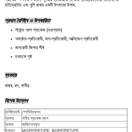
হাইড্রেটেড এবং খুশি রাখার একটি উৎসবের উপায়.
প্রধান বৈশিষ্ট্য ও উপকারিতা
স্ট্যান্ড আপ প্যাকেজ (ডয়প্যাক)
আর্দ্রতা-প্রতিরোধী, জল-প্রতিরোধী, অক্সিজেন প্রতিরোধী
জলরোধী জিপার শীর্ষ
চকচকে পৃষ্ঠ
ব্যবহার
খাবার, রস, পানীয়
বিশেষ উল্লেখ
বৈশিষ্ট্যাবলী
স্পেসিফিকেশন
প্রকার
পানীয় প্যাকেজ ব্যাগ
আকার
ব্যক্তিগতকৃত
উপাদান
MOPP/PET/PE, BOPP/PET/PE