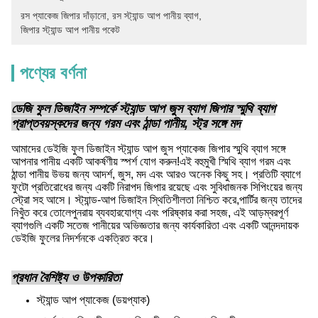
রস প্যাকেজ জিপার দাঁড়ানো
, 
রস স্ট্যান্ড আপ পানীয় ব্যাগ
, 
জিপার স্ট্যান্ড আপ পানীয় পকেট
পণ্যের বর্ণনা
ডেজি ফুল ডিজাইন সম্পর্কে স্ট্যান্ড আপ জুস ব্যাগ জিপার স্মুথি ব্যাগ
প্রাপ্তবয়স্কদের জন্য গরম এবং ঠান্ডা পানীয়, স্ট্র সঙ্গে মদ
আমাদের ডেইজি ফুল ডিজাইন স্ট্যান্ড আপ জুস প্যাকেজ জিপার স্মুথি ব্যাগ সঙ্গে
আপনার পানীয় একটি আকর্ষণীয় স্পর্শ যোগ করুন!এই বহুমুখী স্মিথি ব্যাগ গরম এবং
ঠান্ডা পানীয় উভয় জন্য আদর্শ, জুস, মদ এবং আরও অনেক কিছু সহ। প্রতিটি ব্যাগে
ফুটো প্রতিরোধের জন্য একটি নিরাপদ জিপার রয়েছে এবং সুবিধাজনক সিপিংয়ের জন্য
স্ট্রো সহ আসে। স্ট্যান্ড-আপ ডিজাইন স্থিতিশীলতা নিশ্চিত করে,পার্টির জন্য তাদের
নিখুঁত করে তোলেপুনরায় ব্যবহারযোগ্য এবং পরিষ্কার করা সহজ, এই আড়ম্বরপূর্ণ
ব্যাগগুলি একটি সতেজ পানীয়ের অভিজ্ঞতার জন্য কার্যকারিতা এবং একটি আনন্দদায়ক
ডেইজি ফুলের নিদর্শনকে একত্রিত করে।
প্রধান বৈশিষ্ট্য ও উপকারিতা
স্ট্যান্ড আপ প্যাকেজ (ডয়প্যাক)