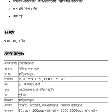
আর্দ্রতা-প্রতিরোধী, জল-প্রতিরোধী, অক্সিজেন প্রতিরোধী
জলরোধী জিপার শীর্ষ
মেট পৃষ্ঠ
ব্যবহার
খাবার, রস, পানীয়
বিশেষ উল্লেখ
বৈশিষ্ট্যাবলী
স্পেসিফিকেশন
প্রকার
পানীয়ের জন্য ব্যাগ
আকার
ব্যক্তিগতকৃত
উপাদান
MOPP/PET/PE, BOPP/PET/PE
বেধ
১১০ মাইক্রন/পার্শ্ব
মুদ্রণ
রোটোগ্রাভারি, ডিজিটাল প্রিন্টিং
রঙ
পূর্ণ রঙ
ডিজাইন
ব্যক্তিগতকৃত
বৈশিষ্ট্য
আর্দ্রতা-প্রতিরোধী, জল-প্রতিরোধী, অক্সিজেন প্রতিরোধী
প্যাকেজ
50pcs বা 100pcs প্রতি বান্ডিল, 2000-3000pcs প্রতি কার্টন