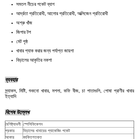
সমতল নীচের পকেট ব্যাগ
আর্দ্রতা প্রতিরোধী, আলোর প্রতিরোধী, অক্সিজেন প্রতিরোধী
অশ্রু খাঁজ
জিপার টপ
মেট পৃষ্ঠ
খাবার প্যাক করার জন্য পর্যাপ্ত জায়গা
বিড়ালের আকৃতির নকশা
ব্যবহার
স্ন্যাকস, মিষ্টি, শুকনো খাবার, মশলা, কফি বীজ, চা পাতাগুলি, পোষা প্রাণীর খাবার
ইত্যাদি
বিশেষ উল্লেখ
বৈশিষ্ট্যাবলী
স্পেসিফিকেশন
প্রকার
বিড়ালের খাবারের প্যাকেজিং পকেট
আকার
ব্যক্তিগতকৃত