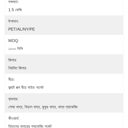
সক্ষমতা:
1.5 কেজি
উপাদান:
PET/AL/NY/PE
MOQ:
১০০০ পিসি
জিপার:
নিয়মিত জিপার
নীচে:
ফ্ল্যাট বক্স নীচে সাইড গাসেট
ব্যবহার:
পোষা খাদ্য, বিড়াল খাদ্য, কুকুর খাদ্য, খাদ্য প্যাকেজিং
কীওয়ার্ড:
বিড়ালের খাবারের প্যাকেজিং পকেট