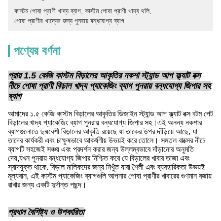
কাস্টম পোষা প্রাণী খাদ্য ব্যাগ
, 
কাস্টম পোষা প্রাণী খাদ্য থলি
, 
পোষা প্রাণীর খাদ্যের জন্য পুনরায় বন্ধযোগ্য ব্যাগ
পণ্যের বর্ণনা
প্রায় 1.5 কেজি কাস্টম বিড়ালের আকৃতির নকশা স্ট্যান্ড আপ ফ্ল্যাট বক্স
নীচে পোষা প্রাণী বিড়াল খাদ্য প্যাকেজিং ব্যাগ পুনরায় বন্ধযোগ্য জিপার সহ
ব্যাগ
আমাদের ১.৫ কেজি কাস্টম বিড়ালের আকৃতির ডিজাইন স্ট্যান্ড আপ ফ্ল্যাট বক্স বটম পেট
বিড়ালের খাদ্য প্যাকেজিং ব্যাগ পুনরায় বন্ধযোগ্য জিপার সহ।এই অনন্য নকশার
ব্যাগগুলোতে ছদ্মবেশী বিড়ালের আকৃতি রয়েছে যা তাকের উপর দাঁড়িয়ে আছে, যা
তাদের কার্যকরী এবং চাক্ষুষভাবে আকর্ষণীয় উভয়ই করে তোলে। সমতল বাক্সের নীচে
ব্যাগটি সহজেই সঞ্চয় এবং প্রদর্শন করার জন্য উল্লম্বভাবে দাঁড়ানোর অনুমতি
দেয়,যখন পুনরায় বন্ধযোগ্য জিপার নিশ্চিত করে যে বিড়ালের খাবার তাজা এবং
স্বাদযুক্ত থাকে. বিড়াল মালিকদের জন্য নিখুঁত যারা শৈলী এবং ব্যবহারিকতা উভয়ই
মূল্যবান, এই কাস্টম প্যাকেজিং ব্যাগগুলি আপনার পোষা প্রাণীর খাবারের গুণমান বজায়
রাখার জন্য একটি দুর্দান্ত পছন্দ।
প্রধান বৈশিষ্ট্য ও উপকারিতা