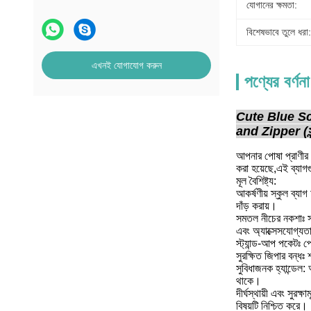
যোগানের ক্ষমতা:
বিশেষভাবে তুলে ধরা:
এখনই যোগাযোগ করুন
পণ্যের বর্ণনা
Cute Blue S
and Zipper (সুন্দ
আপনার পোষা প্রাণীর খ
করা হয়েছে,এই ব্যাগগ
মূল বৈশিষ্ট্য:
আকর্ষণীয় স্কুল ব্যা
দাঁড় করায়।
সমতল নীচের নকশাঃ সমত
এবং অ্যাক্সেসযোগ্যত
স্ট্যান্ড-আপ পকেটঃ প
সুরক্ষিত জিপার বন্ধঃ
সুবিধাজনক হ্যান্ডেল:
থাকে।
দীর্ঘস্থায়ী এবং সুরক
বিষয়টি নিশ্চিত করে।