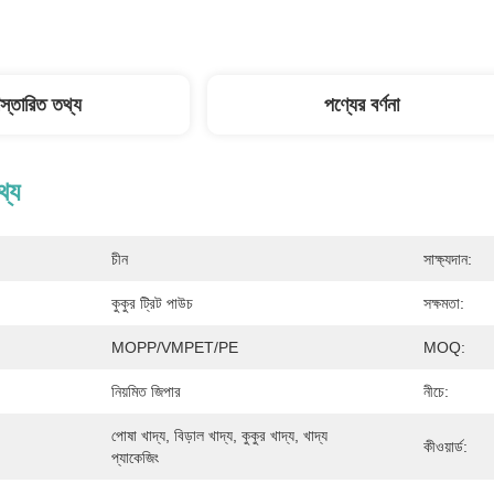
িস্তারিত তথ্য
পণ্যের বর্ণনা
থ্য
চীন
সাক্ষ্যদান:
কুকুর ট্রিট পাউচ
সক্ষমতা:
MOPP/VMPET/PE
MOQ:
নিয়মিত জিপার
নীচে:
পোষা খাদ্য, বিড়াল খাদ্য, কুকুর খাদ্য, খাদ্য 
কীওয়ার্ড:
প্যাকেজিং