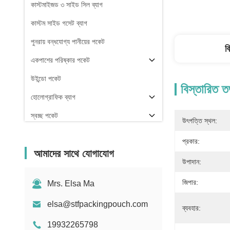
কাস্টমাইজড ৩ সাইড সিল ব্যাগ
কাস্টম সাইড গসেট ব্যাগ
পুনরায় বন্ধযোগ্য পানীয়ের পকেট
ব
একপাশের পরিষ্কার পকেট
উইন্ডো পকেট
বিস্তারিত ত
হোলোগ্রাফিক ব্যাগ
স্বচ্ছ পকেট
উৎপত্তি স্থল:
স্টক
প্রকার:
আমাদের সাথে যোগাযোগ
উপাদান:
জিপার:
Mrs. Elsa Ma
elsa@stfpackingpouch.com
ব্যবহার:
19932265798