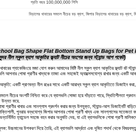
প্রতি বছর 100,000,000 পিসি
বিড়ালের খাবারের সমতল নীচের বড় ব্যাগ
, 
জিপার বিড়ালের খাবারের বড় ব্যাগ
, 
জ
chool Bag Shape Flat Bottom Stand Up Bags for Pet
র নীল স্কুল ব্যাগ আকৃতির ফ্ল্যাট নীচের অংশের জন্য স্ট্যান্ড আপ পকেট)
াবারের প্যাকেজিংয়ে মজা যোগ করুন আমাদের মিষ্টি নীল স্কুল ব্যাগ আকৃতির ফ্ল্যাট বট স্ট্
ুলি আপনার পোষা প্রাণীর খাদ্যকে তাজা এবং সহজেই অ্যাক্সেসযোগ্য রাখার জন্য একটি আকর্ষণ
গ আকৃতি: একটি প্রাণবন্ত নীল রঙের সাথে একটি আরাধ্য স্কুল ব্যাগ আকৃতিতে ডিজাইন করা, এই
ল নীচের অংশটি নিশ্চিত করে যে ব্যাগগুলি সোজা হয়ে দাঁড়াতে পারে, স্থিতিশীলতা প্রদান 
া উন্নত করে.
োষা প্রাণীর খাবার এবং সানগ্লাস প্রদর্শন করার জন্য উপযুক্ত, স্ট্যান্ড-আপ ডিজাইনটি বা
 শক্তিশালী, পুনরায় বন্ধযোগ্য জিপার আপনার পোষা প্রাণী খাদ্য এবং সানগ্লাসের সতেজতা বজায
 অন্তর্নির্মিত হ্যান্ডেল সহজে বহন করার অনুমতি দেয়, যা এই ব্যাগগুলিকে পোষা প্রাণী মালি
্ষামূলক: উচ্চমানের উপকরণ দিয়ে তৈরি, এই ব্যাগগুলি আর্দ্রতা এবং দূষিত পদার্থ থেকে বিষয়ব