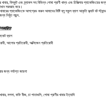
রের খাবার, বিস্কুট এবং স্ন্যাকস সহ বিভিন্ন পোষা প্রাণী খাদ্য এবং চিকিত্সার প্যাকেজিংয়ের জ
মাধান সরবরাহ করে।
খাবারের প্যাকেজিংকে আপগ্রেড করুন আমাদের মিষ্টি ব্লু স্কুল ব্যাগ আকৃতি ফ্ল্যাট বট স্
ন্য নিখুঁত পছন্দ.
 উপকারিতা
কেট ব্যাগ
িরোধী, আলোর প্রতিরোধী, অক্সিজেন প্রতিরোধী
ার জন্য পর্যাপ্ত জায়গা
নো খাবার, মশলা, কফি বীজ, চা পাতাগুলি, পোষা প্রাণীর খাবার ইত্যাদি