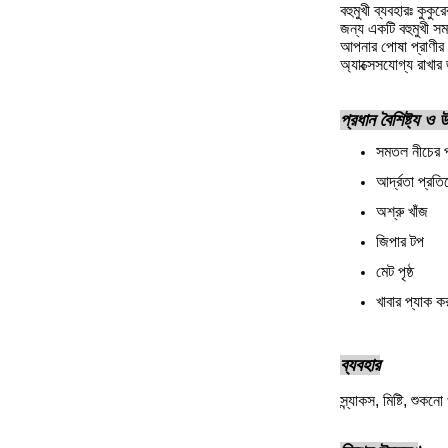
বহুমুখী ব্যবহারঃ কুকু
জন্য একটি বহুমুখী স
আপনার পোষা প্রাণীর 
অ্যাক্সেসযোগ্য রাখার জ
প্রধান বৈশিষ্ট্য ও
সমতল নীচের প
আর্দ্রতা প্রত
অশ্রু খাঁজ
জিপার টপ
মেট পৃষ্ঠ
খাবার প্যাক কর
ব্যবহার
স্ন্যাকস, মিষ্টি, শুক