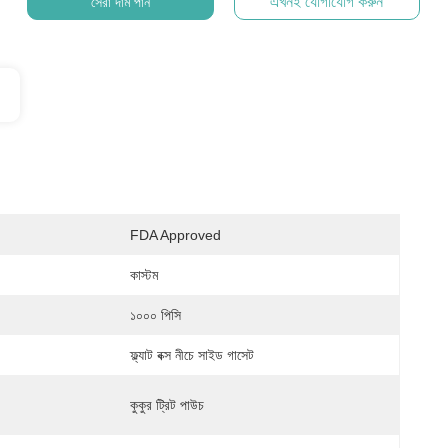
এখনই যোগাযোগ করুন
সেরা দাম পান
FDA Approved
কাস্টম
১০০০ পিসি
ফ্ল্যাট বক্স নীচে সাইড গাসেট
কুকুর ট্রিট পাউচ