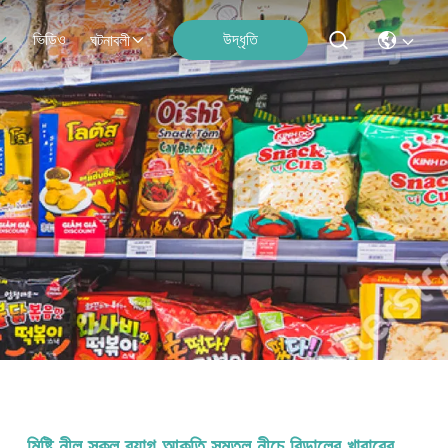
ভিডিও
উদ্ধৃতি
ঘটনাবলী
মিষ্টি নীল স্কুল ব্যাগ আকৃতি সমতল নীচে বিড়ালের খাবারের