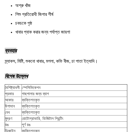
অশ্রু খাঁজ
শিশু প্রতিরোধী জিপার শীর্ষ
চকচকে পৃষ্ঠ
খাবার প্যাক করার জন্য পর্যাপ্ত জায়গা
ব্যবহার
স্ন্যাকস, মিষ্টি, শুকনো খাবার, মশলা, কফি বীজ, চা পাতা ইত্যাদি।
বিশেষ উল্লেখ
বৈশিষ্ট্যাবলী
স্পেসিফিকেশন
প্রকার
গাছপালার জন্য ব্যাগ
আকার
ব্যক্তিগতকৃত
উপাদান
ব্যক্তিগতকৃত
বেধ
ব্যক্তিগতকৃত
মুদ্রণ
রোটোগ্রাভারি, ডিজিটাল প্রিন্টিং
রঙ
পূর্ণ রঙ
ডিজাইন
ব্যক্তিগতকৃত