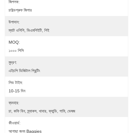
জিপলক:
চাইল্ডপ্রুফ জিপার
উপাদান:
ম্যাট ওপিপি, ভিএমপিইটি, পিই
MOQ:
১০০০ পিসি
মুদ্রণ:
এইচপি ডিজিটাল প্রিন্টিং
লিড টাইম:
10-15 দিন
ব্যবহার:
চা, কফি বিন, স্ন্যাকস, খাবার, ক্যান্ডি, গামি, ভেষজ
কীওয়ার্ড:
আগাছা জন্য Baggies