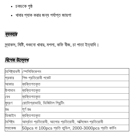
চকচকে পৃষ্ঠ
খাবার প্যাক করার জন্য পর্যাপ্ত জায়গা
ব্যবহার
স্ন্যাকস, মিষ্টি, শুকনো খাবার, মশলা, কফি বীজ, চা পাতা ইত্যাদি।
বিশেষ উল্লেখ
বৈশিষ্ট্যাবলী
স্পেসিফিকেশন
প্রকার
শিশু প্রতিরোধী পকেট
আকার
ব্যক্তিগতকৃত
উপাদান
ব্যক্তিগতকৃত
বেধ
ব্যক্তিগতকৃত
মুদ্রণ
রোটোগ্রাভারি, ডিজিটাল প্রিন্টিং
রঙ
পূর্ণ রঙ
ডিজাইন
ব্যক্তিগতকৃত
বৈশিষ্ট্য
আর্দ্রতা প্রতিরোধী, আলোর প্রতিরোধী, অক্সিজেন প্রতিরোধী
প্যাকেজ
50pcs বা 100pcs প্রতি বান্ডিল, 2000-3000pcs প্রতি কার্টন