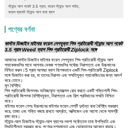
স্ট্যান্ড আপ পকেট 3.5 গ্রাম
, 
ফয়েল স্ট্যান্ড আপ পাউচ
, 
ফয়েল ক্রাফট স্ট্যান্ড আপ বাধা ব্যাগ
পণ্যের বর্ণনা
কাস্টম ডিজাইন মাইলার ফয়েল লেপযুক্ত শিশু প্রতিরোধী স্ট্যান্ড আপ পকেট
3.5 গ্রাম Weed ব্যাগ শিশু প্রতিরোধী Ziplock সঙ্গে
আমাদের কাস্টম ডিজাইন মাইলার ফয়েল লেপযুক্ত শিশু প্রতিরোধী স্ট্যান্ড আপ
প্যাকেজগুলির সাথে আপনার ভেষজ পণ্যগুলির সর্বোচ্চ নিরাপত্তা এবং উচ্চমানের
নিশ্চিত করুন।5 গ্রাম আগাছা ব্যাগ বিশেষভাবে একটি শিশু-প্রতিরোধী Ziplock
সঙ্গে ডিজাইন করা হয়, যা তাদের নিরাপদ এবং সম্মতিযুক্ত প্যাকেজিংয়ের জন্য আদর্শ
করে তোলে।
মূল বৈশিষ্ট্য:
শিশু প্রতিরোধী জিপলকঃ অনিচ্ছাকৃত অ্যাক্সেস রোধ করতে একটি শক্তিশালী শিশু-
প্রতিরোধী জিপলক বৈশিষ্ট্যযুক্ত, নিরাপত্তা এবং শিল্প প্রবিধানের সম্মতি নিশ্চিত
করে।
মাইলার ফয়েল লেপঃ উচ্চমানের মাইলার ফয়েল লেপটি দুর্দান্ত বাধা বৈশিষ্ট্য সরবরাহ
করে, তাজা এবং শক্তি বজায় রাখতে আর্দ্রতা, অক্সিজেন এবং আলো থেকে সামগ্রী
রক্ষা করে।
স্ট্যান্ড-আপ ডিজাইনঃ স্ট্যান্ড-আপ ব্যাগের নকশা সর্বোত্তম তাক উপস্থিতি এবং
স্থিতিশীলতা সরবরাহ করে, পণ্যের দৃশ্যমানতা এবং ভোক্তাদের আবেদন বাড়ায়।