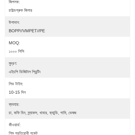
জিপলক:
চাইল্ডপ্রুফ জিপার
উপাদান:
BOPP//VMPET//PE
MOQ:
১০০০ পিসি
মুদ্রণ:
এইচপি ডিজিটাল প্রিন্টিং
লিড টাইম:
10-15 দিন
ব্যবহার:
চা, কফি বিন, স্ন্যাকস, খাবার, ক্যান্ডি, গামি, ভেষজ
কীওয়ার্ড:
শিশু প্রতিরোধী পকেট