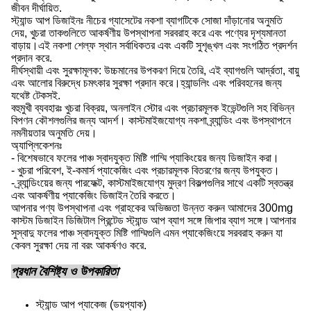
জীবন দীর্ঘায়িত.
স্ট্যান্ড আপ ডিজাইনঃ নীচের গ্যাসেটের নকশা ব্যাগটিকে সোজা দাঁড়ানোর অনুমতি
দেয়, খুচরা তাকগুলিতে আকর্ষণীয় উপস্থাপনা সরবরাহ করে এবং পণ্যের দৃশ্যমানতা
বাড়ায়।এই নকশা শেল্ফ স্থান সর্বাধিকতর এবং একটি সুশৃঙ্খল এবং সংগঠিত প্রদর্শন
প্রদান করে.
দীর্ঘস্থায়ী এবং সুরক্ষামূলক: উচ্চমানের উপকরণ দিয়ে তৈরি, এই ব্যাগগুলি আর্দ্রতা, বায়ু
এবং আলোর বিরুদ্ধে চমৎকার সুরক্ষা প্রদান করে।হ্যান্ডলিং এবং পরিবহনের জন্য
যথেষ্ট টেকসই.
বহুমুখী ব্যবহারঃ খুচরা বিক্রয়, অনলাইন স্টোর এবং প্রচারমূলক ইভেন্টগুলি সহ বিভিন্ন
বিপণন কৌশলগুলির জন্য আদর্শ। কাস্টমাইজযোগ্য নকশা ব্র্যান্ডিং এবং উপস্থাপনে
নমনীয়তার অনুমতি দেয়।
অ্যাপ্লিকেশনঃ
- বিশেষভাবে ফলের পাঞ্চ স্বাদযুক্ত মিষ্টি গাম্মি প্যাকিংয়ের জন্য ডিজাইন করা।
- খুচরা পরিবেশ, ই-কমার্স প্যাকেজিং এবং প্রচারমূলক বিতরণের জন্য উপযুক্ত।
- ব্র্যান্ডিংয়ের জন্য পারফেক্ট, কাস্টমাইজযোগ্য মুদ্রণ বিকল্পগুলির সাথে একটি স্বতন্ত্র
এবং আকর্ষণীয় প্যাকেজিং ডিজাইন তৈরি করতে।
আপনার পণ্য উপস্থাপনা এবং গ্রাহকের অভিজ্ঞতা উন্নত করুন আমাদের 300mg
কাস্টম ডিজাইন ডিজিটাল প্রিন্টেড স্ট্যান্ড আপ ব্যাগ সঙ্গে জিপার ব্যাগ সঙ্গে।আপনার
সুস্বাদু ফলের পাঞ্চ স্বাদযুক্ত মিষ্টি গাম্মিগুলি এমন প্যাকেজিংয়ে সরবরাহ করুন যা
কেবল সুরক্ষা দেয় না বরং আকর্ষণও করে.
প্রধান বৈশিষ্ট্য ও উপকারিতা
স্ট্যান্ড আপ প্যাকেজ (ডয়প্যাক)