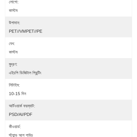
লোগো:
কাস্টম
উপাদান:
PET//VMPET//PE
বেধ:
কাস্টম
মুদ্রণ:
এইচপি ডিজিটাল প্রিন্টিং
লিটাইম:
10-15 দিন
আর্টওয়ার্ক ফরম্যাট:
PSD/AI/PDF
কীওয়ার্ড:
স্ট্যান্ড আপ পাউচ