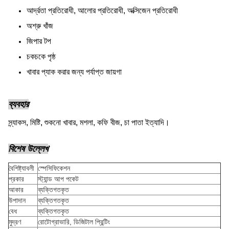
আর্দ্রতা প্রতিরোধী, আলোর প্রতিরোধী, অক্সিজেন প্রতিরোধী
অশ্রু খাঁজ
জিপার টপ
চকচকে পৃষ্ঠ
খাবার প্যাক করার জন্য পর্যাপ্ত জায়গা
ব্যবহার
স্ন্যাকস, মিষ্টি, শুকনো খাবার, মশলা, কফি বীজ, চা পাতা ইত্যাদি।
বিশেষ উল্লেখ
বৈশিষ্ট্যাবলী
স্পেসিফিকেশন
প্রকার
স্ট্যান্ড আপ পকেট
আকার
ব্যক্তিগতকৃত
উপাদান
ব্যক্তিগতকৃত
বেধ
ব্যক্তিগতকৃত
মুদ্রণ
রোটোগ্রাভারি, ডিজিটাল প্রিন্টিং