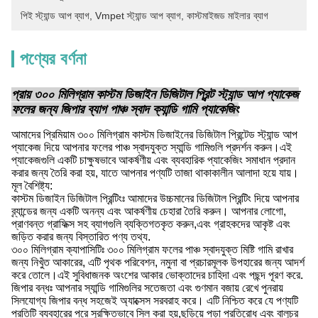
পিই স্ট্যান্ড আপ ব্যাগ
, 
Vmpet স্ট্যান্ড আপ ব্যাগ
, 
কাস্টমাইজড মাইলার ব্যাগ
পণ্যের বর্ণনা
প্রায় ৩০০ মিলিগ্রাম কাস্টম ডিজাইন ডিজিটাল প্রিন্ট স্ট্যান্ড আপ প্যাকেজ
ফলের জন্য জিপার ব্যাগ পাঞ্চ স্বাদ ক্যান্ডি গামি প্যাকেজিং
আমাদের প্রিমিয়াম ৩০০ মিলিগ্রাম কাস্টম ডিজাইনের ডিজিটাল প্রিন্টেড স্ট্যান্ড আপ
প্যাকেজ দিয়ে আপনার ফলের পাঞ্চ স্বাদযুক্ত স্যান্ডি গামিগুলি প্রদর্শন করুন।এই
প্যাকেজগুলি একটি চাক্ষুষভাবে আকর্ষণীয় এবং ব্যবহারিক প্যাকেজিং সমাধান প্রদান
করার জন্য তৈরি করা হয়, যাতে আপনার পণ্যটি তাজা থাকাকালীন আলাদা হয়ে যায়।
মূল বৈশিষ্ট্য:
কাস্টম ডিজাইন ডিজিটাল প্রিন্টিংঃ আমাদের উচ্চমানের ডিজিটাল প্রিন্টিং দিয়ে আপনার
ব্র্যান্ডের জন্য একটি অনন্য এবং আকর্ষণীয় চেহারা তৈরি করুন। আপনার লোগো,
প্রাণবন্ত গ্রাফিক্স সহ ব্যাগগুলি ব্যক্তিগতকৃত করুন,এবং গ্রাহকদের আকৃষ্ট এবং
জড়িত করার জন্য বিস্তারিত পণ্য তথ্য.
৩০০ মিলিগ্রাম ক্যাপাসিটিঃ ৩০০ মিলিগ্রাম ফলের পাঞ্চ স্বাদযুক্ত মিষ্টি গামি রাখার
জন্য নিখুঁত আকারের, এটি পৃথক পরিবেশন, নমুনা বা প্রচারমূলক উপহারের জন্য আদর্শ
করে তোলে।এই সুবিধাজনক অংশের আকার ভোক্তাদের চাহিদা এবং পছন্দ পূরণ করে.
জিপার বন্ধঃ আপনার স্যান্ডি গামিগুলির সতেজতা এবং গুণমান বজায় রেখে পুনরায়
সিলযোগ্য জিপার বন্ধ সহজেই অ্যাক্সেস সরবরাহ করে। এটি নিশ্চিত করে যে পণ্যটি
প্রতিটি ব্যবহারের পরে সুরক্ষিতভাবে সিল করা হয়,ছড়িয়ে পড়া প্রতিরোধ এবং বালুচর