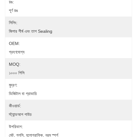
রঙ:
পূর্ণ রঙ
সিলিং:
জিপার শীর্ষ এবং তাপ Sealing
OEM:
গ্রহণযোগ্য
MOQ:
১০০০ পিসি
মুদ্রণ:
ডিজিটাল বা গ্রাভারি
কীওয়ার্ড:
স্ট্যান্ডআপ পাউচ
উপরিভাগ:
মেট, গ্লসি, হলোগ্রাফিক, নরম স্পর্শ