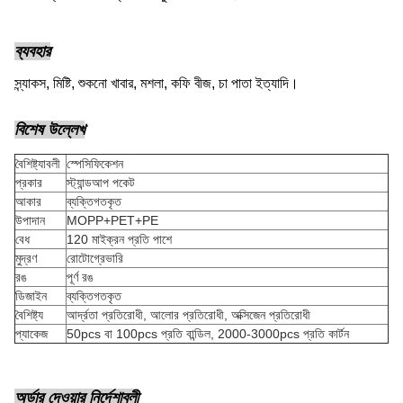
ব্যবহার
স্ন্যাকস, মিষ্টি, শুকনো খাবার, মশলা, কফি বীজ, চা পাতা ইত্যাদি।
বিশেষ উল্লেখ
বৈশিষ্ট্যাবলী
স্পেসিফিকেশন
প্রকার
স্ট্যান্ডআপ পকেট
আকার
ব্যক্তিগতকৃত
উপাদান
MOPP+PET+PE
বেধ
120 মাইক্রন প্রতি পাশে
মুদ্রণ
রোটোগ্রেভারি
রঙ
পূর্ণ রঙ
ডিজাইন
ব্যক্তিগতকৃত
বৈশিষ্ট্য
আর্দ্রতা প্রতিরোধী, আলোর প্রতিরোধী, অক্সিজেন প্রতিরোধী
প্যাকেজ
50pcs বা 100pcs প্রতি বান্ডিল, 2000-3000pcs প্রতি কার্টন
অর্ডার দেওয়ার নির্দেশাবলী