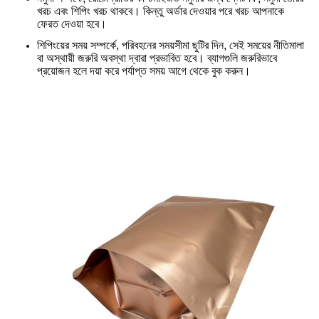
খরচ এবং শিপিং খরচ থাকবে। কিন্তু অর্ডার দেওয়ার পরে খরচ আপনাকে
ফেরত দেওয়া হবে।
শিপিংয়ের সময় সম্পর্কে, পরিবহনের সময়সীমা ছুটির দিন, সেই সময়ের নীতিমালা
বা অস্থায়ী জরুরি অবস্থা দ্বারা প্রভাবিত হবে। ব্যাগগুলি জরুরিভাবে
প্রয়োজন হলে দয়া করে পর্যাপ্ত সময় আগে থেকে বুক করুন।