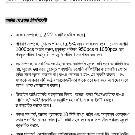
অর্ডার দেওয়ার নির্দেশাবলী
আকার সম্পর্কে, ± 2 মিমি একটি ত্রুটি থাকবে।
পরিমাণ সম্পর্কে, চূড়ান্ত পরিমাণে ± 5% এর ওভারফ্লো হবে। যেমন আপনি
1000pcs অর্ডার করুন, চূড়ান্ত পরিমাণ 950pcs বা 1050pcs হবে।
প্রকৃত পরিমাণ অনুযায়ী পেমেন্টের পরিমাণ সংশোধন করা হবে.
রঙ সম্পর্কে, আমরা সিএমওয়াইকে রঙে ব্যাগগুলি মুদ্রণ করি তবে আরজিবি রঙে
নয়, সুতরাং দয়া করে চূড়ান্ত পণ্যগুলির রঙগুলি কম্পিউটার বা মোবাইল ফোনে
ছবির সাথে তুলনা করবেন না।
রঙের ক্ষেত্রে 10% এর ত্রুটি থাকবে। রঙ
সম্পর্কে আপনার যদি কঠোর প্রয়োজনীয়তা থাকে তবে দয়া করে আমাদের সাথে
আগে থেকে যোগাযোগ করুন।
ডিজাইন আর্টওয়ার্কের ফরম্যাটের বিষয়ে, আমরা কেবল সিএমওয়াইকে রঙের
পিডিএফ/এআই/পিএসডি ফরম্যাট গ্রহণ করি, এবং ফাইলটি বক্ররে
রূপান্তরিত করতে হবে।
নকশা সম্পর্কে, বাক্সের প্রান্তের 10 মিমি মধ্যে পাঠ্য এবং অন্যান্য গুরুত্বপূর্ণ
তথ্য প্রদর্শিত না করা ভাল।এটা কাটা সহজ হবে এবং তাপ সীল প্রান্ত মুদ্রণ
প্রভাবিত করবে.
নমুনা সম্পর্কে, রোটোগ্রাভির কাস্টমাইজড নমুনার জন্য প্লেট ফি, নমুনা তৈরির