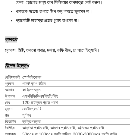
ফেলা এড়ানোর জন্য তাপ সিলিংয়ের তাপমাত্রা নোট করুন।
খাবারকে সতেজ রাখতে জিপ বন্ধ করতে ভুলবেন না।
প্যাকেটটি মাইক্রোওয়েভ চুলায় রাখবেন না।
ব্যবহার
স্ন্যাকস, মিষ্টি, শুকনো খাবার, মশলা, কফি বীজ, চা পাতা ইত্যাদি।
বিশেষ উল্লেখ
বৈশিষ্ট্যাবলী
স্পেসিফিকেশন
প্রকার
পকেট ব্যাগ উঠান
আকার
ব্যক্তিগতকৃত
উপাদান
এমওপিপি/ভিএমপিইটি/পিই
বেধ
120 মাইক্রন প্রতি পাশে
মুদ্রণ
রোটোগ্রেভারি
রঙ
পূর্ণ রঙ
ডিজাইন
ব্যক্তিগতকৃত
বৈশিষ্ট্য
আর্দ্রতা প্রতিরোধী, আলোর প্রতিরোধী, অক্সিজেন প্রতিরোধী
প্যাকেজ
50pcs বা 100pcs প্রতি বান্ডিল, 2000-3000pcs প্রতি কার্টন