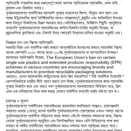
প্রতিরোধী পণ্যগুলির জন্য গুরুত্বপূর্ণ,অথবা আলোর প্রতিরোধক প্যাকেজিং, যেমন কফি,
স্ন্যাকস এবং হিমায়িত খাবার।
পুনর্ব্যবহারযোগ্য প্লাস্টিকের ব্যাগগুলি পুনরায় বন্ধযোগ্য জিপস, স্ট্যান্ড-আপ ব্যাগ এবং
স্বচ্ছ উইন্ডোগুলির মতো বৈশিষ্ট্যগুলির সাথেও সামঞ্জস্যপূর্ণ, ব্র্যান্ডিং এবং কার্যকারিতা উভয়ের
জন্য বিস্তৃত ডিজাইনের বিকল্প সরবরাহ করে।অতিরিক্তভাবে, ডিজিটাল প্রিন্টিং প্রযুক্তির
অগ্রগতি পুনর্ব্যবহারযোগ্য প্যাকেজিংয়ের কাস্টম ডিজাইন তৈরির অনুমতি দিয়েছে, যা
ব্র্যান্ডগুলিকে নান্দনিকতা এবং টেকসই উভয় ক্ষেত্রেই উদ্ভাবন চালিয়ে যাওয়ার অনুমতি দেয়।
নিয়ন্ত্রক চাপ এবং শিল্পের প্রতিশ্রুতি
সরকারি নিয়ম এবং প্লাস্টিক বর্জ্য কমাতে আন্তর্জাতিক উদ্যোগের জবাবে,প্যাকেজিং শিল্পের
অনেক কোম্পানি ২০৩০ সালের মধ্যে ১০০% পুনর্ব্যবহারযোগ্য বা কম্পোস্টেবল উপকরণ
ব্যবহারের প্রতিশ্রুতি দিয়েছে. The European Union’s ban on certain
single-use plastics and extended producer responsibility (EPR)
schemes in various countries are encouraging brands and
manufacturers to prioritize recyclable packaging solutions.
এছাড়াও, এলেন ম্যাকআর্থার ফাউন্ডেশনের মতো শিল্প সহযোগিতা * নিউ প্লাস্টিক ইকোনমি *
কোম্পানিগুলিকে চক্রীয় নীতি গ্রহণ করতে চাপ দিচ্ছে।পুনর্ব্যবহারযোগ্যতার জন্য প্যাকেজিং
পুনরায় ডিজাইন করে এবং আরও ভাল পুনর্ব্যবহারযোগ্য অবকাঠামোতে বিনিয়োগ করে, শিল্প
এমন এক ভবিষ্যতের দিকে কাজ করছে যেখানে প্লাস্টিক কখনোই বর্জ্যে পরিণত হবে না।
চ্যালেঞ্জ ও সুযোগ
পুনর্ব্যবহারযোগ্য প্লাস্টিকের প্যাকেজিংয়ের ক্রমবর্ধমান জনপ্রিয়তা সত্ত্বেও, চ্যালেঞ্জগুলি
অব্যাহত রয়েছে।যেহেতু অনেক স্থানীয় পুনর্ব্যবহারযোগ্য প্রোগ্রামের এখনও সমস্ত ধরণের
পুনর্ব্যবহারযোগ্য প্লাস্টিক পরিচালনা করার ক্ষমতা নেইএই সমস্যার সমাধানের জন্য, শিল্পের
নেতারা পুনর্ব্যবহারযোগ্য প্রযুক্তি এবং সিস্টেমগুলিতে আরও বেশি বিনিয়োগের পক্ষে কথা
বলছেন যা নমনীয় প্লাস্টিকের প্যাকেজিংকে আরও দক্ষতার সাথে প্রক্রিয়া করতে পারে।
অন্যদিকে, পুনর্ব্যবহারযোগ্য প্লাস্টিকের ব্যাগের ক্রমবর্ধমান চাহিদা উদ্ভাবনের জন্য বিশাল