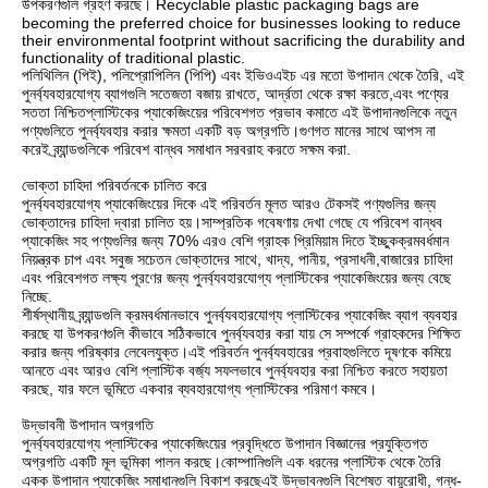
উপকরণগুলি গ্রহণ করছে। Recyclable plastic packaging bags are
becoming the preferred choice for businesses looking to reduce
their environmental footprint without sacrificing the durability and
functionality of traditional plastic.
পলিথিলিন (পিই), পলিপ্রোপিলিন (পিপি) এবং ইভিওএইচ এর মতো উপাদান থেকে তৈরি, এই
পুনর্ব্যবহারযোগ্য ব্যাগগুলি সতেজতা বজায় রাখতে, আর্দ্রতা থেকে রক্ষা করতে,এবং পণ্যের
সততা নিশ্চিতপ্লাস্টিকের প্যাকেজিংয়ের পরিবেশগত প্রভাব কমাতে এই উপাদানগুলিকে নতুন
পণ্যগুলিতে পুনর্ব্যবহার করার ক্ষমতা একটি বড় অগ্রগতি।গুণগত মানের সাথে আপস না
করেই ব্র্যান্ডগুলিকে পরিবেশ বান্ধব সমাধান সরবরাহ করতে সক্ষম করা.
ভোক্তা চাহিদা পরিবর্তনকে চালিত করে
পুনর্ব্যবহারযোগ্য প্যাকেজিংয়ের দিকে এই পরিবর্তন মূলত আরও টেকসই পণ্যগুলির জন্য
ভোক্তাদের চাহিদা দ্বারা চালিত হয়।সাম্প্রতিক গবেষণায় দেখা গেছে যে পরিবেশ বান্ধব
প্যাকেজিং সহ পণ্যগুলির জন্য 70% এরও বেশি গ্রাহক প্রিমিয়াম দিতে ইচ্ছুকক্রমবর্ধমান
নিয়ন্ত্রক চাপ এবং সবুজ সচেতন ভোক্তাদের সাথে, খাদ্য, পানীয়, প্রসাধনী,বাজারের চাহিদা
এবং পরিবেশগত লক্ষ্য পূরণের জন্য পুনর্ব্যবহারযোগ্য প্লাস্টিকের প্যাকেজিংয়ের জন্য বেছে
নিচ্ছে.
শীর্ষস্থানীয় ব্র্যান্ডগুলি ক্রমবর্ধমানভাবে পুনর্ব্যবহারযোগ্য প্লাস্টিকের প্যাকেজিং ব্যাগ ব্যবহার
করছে যা উপকরণগুলি কীভাবে সঠিকভাবে পুনর্ব্যবহার করা যায় সে সম্পর্কে গ্রাহকদের শিক্ষিত
করার জন্য পরিষ্কার লেবেলযুক্ত।এই পরিবর্তন পুনর্ব্যবহারের প্রবাহগুলিতে দূষণকে কমিয়ে
আনতে এবং আরও বেশি প্লাস্টিক বর্জ্য সফলভাবে পুনর্ব্যবহার করা নিশ্চিত করতে সহায়তা
করছে, যার ফলে ভূমিতে একবার ব্যবহারযোগ্য প্লাস্টিকের পরিমাণ কমবে।
উদ্ভাবনী উপাদান অগ্রগতি
পুনর্ব্যবহারযোগ্য প্লাস্টিকের প্যাকেজিংয়ের প্রবৃদ্ধিতে উপাদান বিজ্ঞানের প্রযুক্তিগত
অগ্রগতি একটি মূল ভূমিকা পালন করছে।কোম্পানিগুলি এক ধরনের প্লাস্টিক থেকে তৈরি
একক উপাদান প্যাকেজিং সমাধানগুলি বিকাশ করছেএই উদ্ভাবনগুলি বিশেষত বায়ুরোধী, গন্ধ-