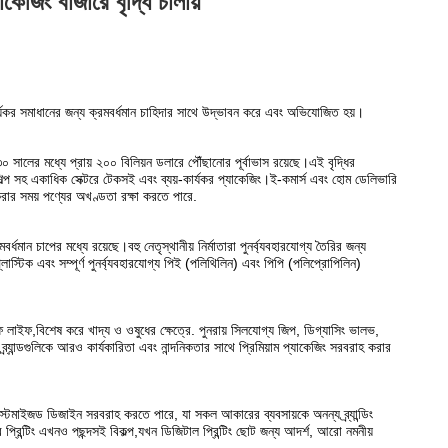
েজিং বাজারে বৃদ্ধি চালায়
-কার্যকর সমাধানের জন্য ক্রমবর্ধমান চাহিদার সাথে উদ্ভাবন করে এবং অভিযোজিত হয়।
 সালের মধ্যে প্রায় ২০০ বিলিয়ন ডলারে পৌঁছানোর পূর্বাভাস রয়েছে।এই বৃদ্ধির
 শিল্প সহ একাধিক সেক্টরে টেকসই এবং ব্যয়-কার্যকর প্যাকেজিং।ই-কমার্স এবং হোম ডেলিভারি
করার সময় পণ্যের অখণ্ডতা রক্ষা করতে পারে.
্ধমান চাপের মধ্যে রয়েছে।বহু নেতৃস্থানীয় নির্মাতারা পুনর্ব্যবহারযোগ্য তৈরির জন্য
্টিক এবং সম্পূর্ণ পুনর্ব্যবহারযোগ্য পিই (পলিথিলিন) এবং পিপি (পলিপ্রোপিলিন)
ল্ফ লাইফ,বিশেষ করে খাদ্য ও ওষুধের ক্ষেত্রে. পুনরায় সিলযোগ্য জিপ, ডিগ্যাসিং ভালভ,
র্যান্ডগুলিকে আরও কার্যকারিতা এবং নান্দনিকতার সাথে প্রিমিয়াম প্যাকেজিং সরবরাহ করার
কাস্টমাইজড ডিজাইন সরবরাহ করতে পারে, যা সকল আকারের ব্যবসায়কে অনন্য ব্র্যান্ডিং
্রিন্টিং এখনও পছন্দসই বিকল্প,যখন ডিজিটাল প্রিন্টিং ছোট জন্য আদর্শ, আরো নমনীয়