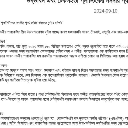
উদ্ভাবন এবং টেকসইতা প্লাস্টিকের নমনীয় প্যাক
2024-09-10
লাস্টিকের নমনীয় প্যাকেজিং বাজারে বৃদ্ধি চালায়
র নমনীয় প্যাকেজিং শিল্প উল্লেখযোগ্য বৃদ্ধি পাচ্ছে কারণ সংস্থাগুলি আরও টেকসই, বহুমুখী এবং ব্যয়
সারণ
াকেজিং বাজার, যার মূল্য ২০২৩ সালে ১৬০ বিলিয়ন ডলারেরও বেশি, দ্রুত প্রসারিত হতে থাকে এবং ২০৩০
 হালকা ওজনের জন্য ক্রমবর্ধমান ভোক্তাদের চাহিদাখাদ্য ও পানীয়, স্বাস্থ্যসেবা এবং ব্যক্তিগত যত্ন
ন্তর আরও নমনীয় প্যাকেজিং সমাধানগুলির প্রয়োজনকে আরও বাড়িয়ে তোলে যা শিপিংয়ের ব্যয় হ্রাস 
ধিকার
পরিবেশগত উদ্বেগ বাড়ার সাথে সাথে, উদ্ভাবন এবং পরিবেশ বান্ধব বিকল্প সরবরাহের জন্য সংস্থাগুলি ক্রমবর
পক বিনিয়োগ করছে, জৈব বিভাজ্য এবং কম্পোস্টেবল প্যাকেজিং সমাধান। টেকসই উপকরণ যেমন বায়োপ্লাস
টি মূল প্রতিযোগিতামূলক সুবিধা হয়ে উঠছে.
াজারকে এগিয়ে নিয়ে যাচ্ছে। বাধা বৈশিষ্ট্যগুলির বিকাশের ফলে নমনীয় প্যাকেজিংয়ের সাথে বর্ধিত শে
াপ-সিলযোগ্য সাইড গ্যাসেটের মতো বৈশিষ্ট্যগুলি ক্রমবর্ধমান কাস্টম ডিজাইনে অন্তর্ভুক্ত করা হচ্ছে,ব্
ডিং
রে কাস্টমাইজেশন অন্যতম গুরুত্বপূর্ণ প্রবণতা।কোম্পানিগুলি কম ন্যূনতম অর্ডার পরিমাণে (এমওকিউ) 
দেয়। জটিল ডিজাইন এবং ধারাবাহিক মানের প্রয়োজনের জন্য উচ্চ-ভলিউম অর্ডারগুলির জন্য গ্রেভারে প