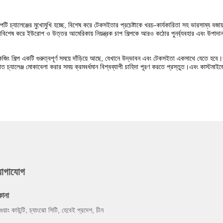
 শিল্পটি চ্যালেঞ্জের মুখোমুখি হচ্ছে, বিশেষ করে টেকসইতার প্রচেষ্টাকে খরচ-কার্যকারিতা সহ ভারসাম্য
বিশেষ করে ইউরোপ ও উত্তর আমেরিকায় নিয়ন্ত্রক চাপ শিল্পকে আরও কঠোর পুনর্ব্যবহার এবং উপাদান 
াকেজিং শিল্প একটি গুরুত্বপূর্ণ সময়ে দাঁড়িয়ে আছে, যেখানে উদ্ভাবন এবং টেকসইতা একসাথে যেতে হবে
 চ্যালেঞ্জ মোকাবেলা করার সময় ক্রমবর্ধমান বিশ্বব্যাপী চাহিদা পূরণ করতে প্রস্তুত।এবং কাস্টমা
যোগাযোগ
কানা
গুয়াং কাউন্টি, চ্যাংঝো সিটি, হেবেই প্রদেশ, চীন