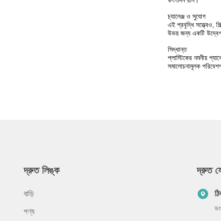
উৎপাদন রান।
চ্যালেঞ্জ ও সুযোগ
এই প্রবৃদ্ধি সত্ত্বেও,
উভয় জন্য একটি উদ্বেগ
সিদ্ধান্ত
প্লাস্টিকের নমনীয় প্য
সমালোচনামূলক পরিবেশগত
দ্রুত লিঙ্ক
দ্রুত 
বাড়ি
ঠি
ডং
পণ্য