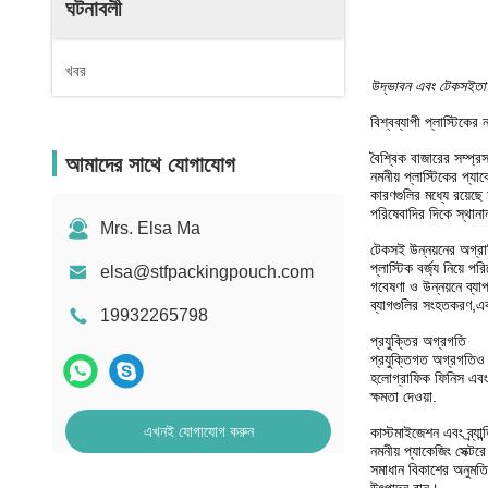
ঘটনাবলী
খবর
উদ্ভাবন এবং টেকসইতা প্
বিশ্বব্যাপী প্লাস্টিকে
বৈশ্বিক বাজারের সম্প্র
আমাদের সাথে যোগাযোগ
নমনীয় প্লাস্টিকের প্য
কারণগুলির মধ্যে রয়েছে
পরিষেবাদির দিকে স্থানা
Mrs. Elsa Ma
টেকসই উন্নয়নের অগ্রা
প্লাস্টিক বর্জ্য নিয়ে 
elsa@stfpackingpouch.com
গবেষণা ও উন্নয়নে ব্যা
ব্যাগগুলির সংহতকরণ,এক
19932265798
প্রযুক্তির অগ্রগতি
প্রযুক্তিগত অগ্রগতিও ব
হলোগ্রাফিক ফিনিস এবং ত
ক্ষমতা দেওয়া.
এখনই যোগাযোগ করুন
কাস্টমাইজেশন এবং ব্র্যান্
নমনীয় প্যাকেজিং সেক্ট
সমাধান বিকাশের অনুমতি 